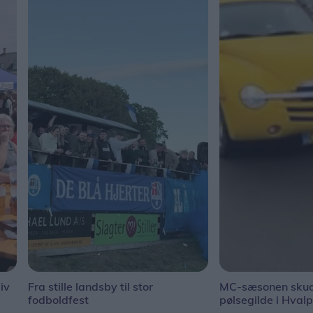
iv
Fra stille landsby til stor
MC-sæsonen skud
fodboldfest
pølsegilde i Hval