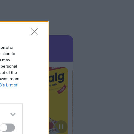
sonal or
ection to
ou may
 personal
out of the
 downstream
B’s List of