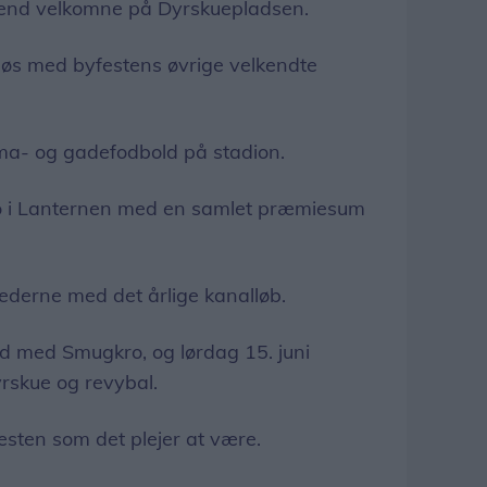
e end velkomne på Dyrskuepladsen.
 løs med byfestens øvrige velkendte
firma- og gadefodbold på stadion.
o i Lanternen med en samlet præmiesum
hederne med det årlige kanalløb.
d med Smugkro, og lørdag 15. juni
rskue og revybal.
æsten som det plejer at være.