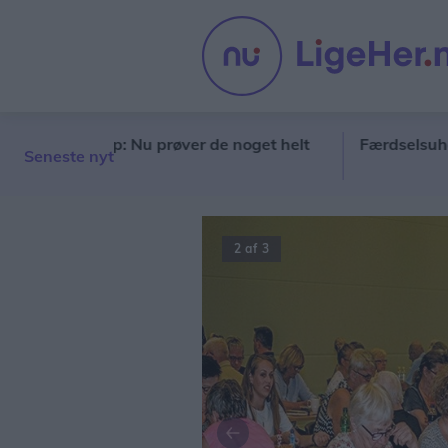
t give op: Nu prøver de noget helt
Færdselsuheld på 
Seneste nyt
2 af 3
Forrige