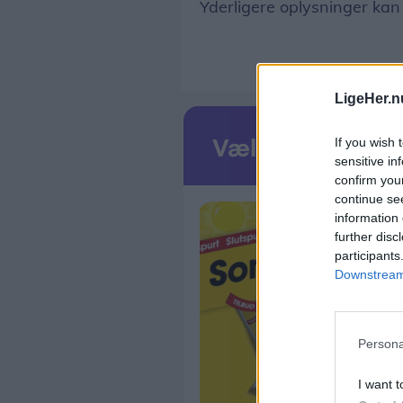
Yderligere oplysninger ka
LigeHer.n
If you wish 
sensitive in
confirm you
continue se
information 
further disc
participants
Downstream 
Persona
I want t