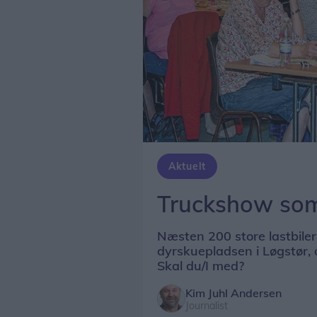
Aktuelt
Truckshow som 
Næsten 200 store lastbiler
dyrskuepladsen i Løgstør,
Skal du/I med?
Kim Juhl Andersen
Journalist