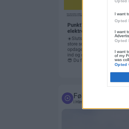
Opted 
I want t
Opted 
I want 
Advertis
Opted 
I want t
of my P
was col
Opted 
Følg med
i Himmerland