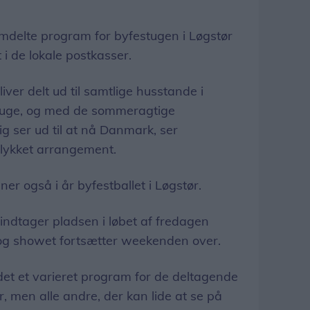
delte program for byfestugen i Løgstør
 i de lokale postkasser.
er delt ud til samtlige husstande i
 uge, og med de sommeragtige
g ser ud til at nå Danmark, ser
ellykket arrangement.
 også i år byfestballet i Løgstør.
 indtager pladsen i løbet af fredagen
 og showet fortsætter weekenden over.
et et varieret program for de deltagende
r, men alle andre, der kan lide at se på