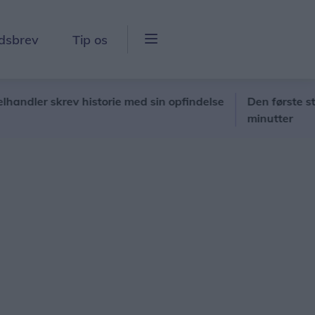
dsbrev
Tip os
er skrev historie med sin opfindelse
Den første stod klar
minutter