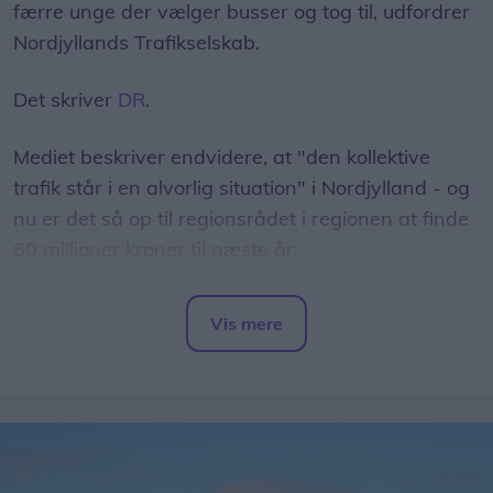
færre unge der vælger busser og tog til, udfordrer
Nordjyllands Trafikselskab.
Det skriver
DR
.
Mediet beskriver endvidere, at "den kollektive
trafik står i en alvorlig situation" i Nordjylland - og
nu er det så op til regionsrådet i regionen at finde
60 millioner kroner til næste år.
- Det er et svimlende beløb, indleder
Vis mere
regionsrådsmedlem Susanne Flydtkjær, inden hun
Del artikel
tilføjer:
- Jeg frygter især, at vi må reducere eller lukke
afgange i landdistrikterne, hvor folk er afhængige
af busserne for at komme på arbejde.