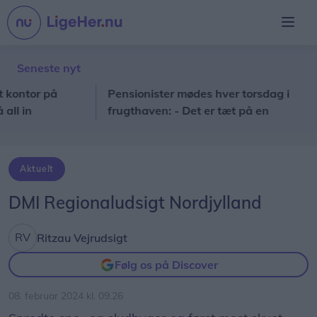
Seneste nyt
tor på
Pensionister mødes hver torsdag i
N
in
frugthaven: - Det er tæt på en
to
katastrofe, hvis vi ikke kan komme
Aktuelt
DMI Regionaludsigt Nordjylland
Ritzau Vejrudsigt
Følg os på Discover
08. februar 2024 kl. 09.26