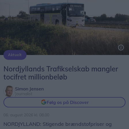
Aktuelt
Nordjyllands Trafikselskab mangler 60 millioner kroner til næste år.
Nordjyllands Trafikselskab mangler
tocifret millionbeløb
Simon Jensen
Journalist
Følg os på Discover
06. august 2026 kl. 08.00
NORDJYLLAND: Stigende brændstofpriser og