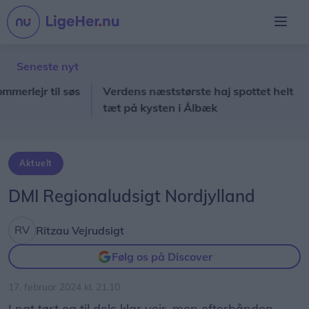
Seneste nyt
ejr til søs
Verdens næststørste haj spottet helt
La
tæt på kysten i Ålbæk
dy
Aktuelt
DMI Regionaludsigt Nordjylland
Ritzau Vejrudsigt
Følg os på Discover
17. februar 2024 kl. 21.10
I nat tørt og til dels klar vejr, men efterhånden