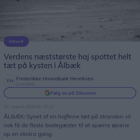
Aktuelt
Genrefoto: Peter Broen
Verdens næststørste haj spottet helt
tæt på kysten i Ålbæk
Frederikke Haandbæk Henriksen
Journalist
Følg os på Discover
07. august 2026 kl. 15.12
ÅLBÆK: Synet af en hajfinne tæt på stranden vil
nok få de fleste badegæster til at spærre øjnene
op en ekstra gang.