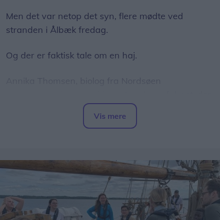
Men det var netop det syn, flere mødte ved
stranden i Ålbæk fredag.
Og der er faktisk tale om en haj.
Annika Thomsen, biolog fra Nordsøen
Oceanarium, har set videooptagelser af dyret, der
er blevet spottet nær kysten ved Ålbæk, og hun
Vis mere
bekræfter over for LigeHer.nu, at der er tale om en
Del artikel
brugde.