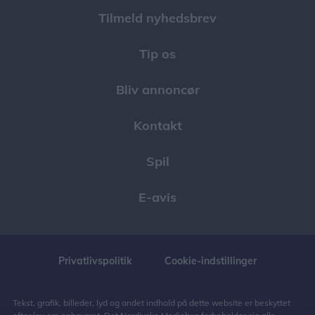
Tilmeld nyhedsbrev
Tip os
Bliv annoncør
Kontakt
Spil
E-avis
Privatlivspolitik
Cookie-indstillinger
Tekst, grafik, billeder, lyd og andet indhold på dette website er beskyttet