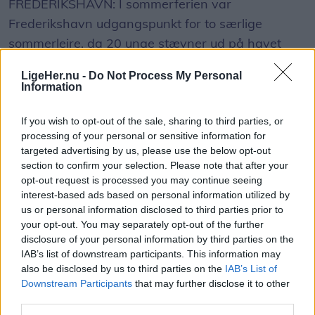
FREDERIKSHAVN: I sommerferien var
Usædvanligt syn
Frederikshavn udgangspunkt for to særlige
Ifølge Annika Thomsen er det usædvanligt at se
sommerlejre, da 20 unge stævner ud på havet
en brugde så tæt på kysten i Kattegat.
som en del af Blå Kors Danmarks ferielejre.
LigeHer.nu -
Do Not Process My Personal
Information
Arten ses blandt andet omkring England, Skotland
Det skriver Blå Kors Danmark i en
og Irland og kan også forekomme længere ude i
pressemeddelelse.
If you wish to opt-out of the sale, sharing to third parties, or
Nordsøen.
processing of your personal or sensitive information for
targeted advertising by us, please use the below opt-out
Sommerlejrene til søs er en del af Blå Kors
section to confirm your selection. Please note that after your
- Det er lidt usædvanligt, at den er lige her. Man
Danmarks ferietilbud til børn og unge. I løbet af
opt-out request is processed you may continue seeing
kan godt opleve dem tættere på kysten andre
sommeren sejlede ét togt fra Dania ved Mariager
interest-based ads based on personal information utilized by
steder, men ikke normalt her, siger hun.
us or personal information disclosed to third parties prior to
til Frederikshavn, mens et andet havde afgang fra
Vis mere
your opt-out. You may separately opt-out of the further
Frederikshavn og sluttede i Dania ved Mariager.
disclosure of your personal information by third parties on the
Del artikel
Hvorfor brugden er kommet så tæt på stranden
IAB’s list of downstream participants. This information may
ved Ålbæk, er svært at sige.
also be disclosed by us to third parties on the
IAB’s List of
I alt deltog 20 unge i alderen 13-17 år.
Downstream Participants
that may further disclose it to other
Kategorier
third parties.
En mulig forklaring kan være, at den har fulgt