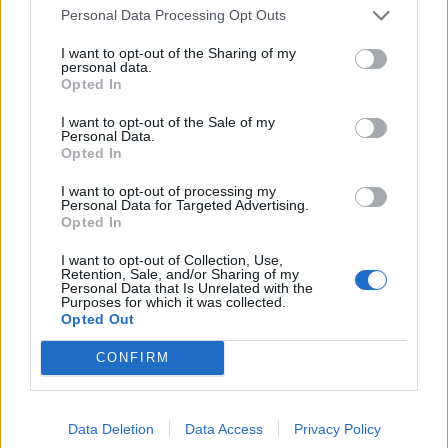
føden. Brugden lever af plankton.
Personal Data Processing Opt Outs
Events
I want to opt-out of the Sharing of my
- Hvis der har været rigeligt med plankton, kan
personal data.
Opted In
den være svømmet ind med strømmen, siger
Aktuelt
Annika Thomsen.
I want to opt-out of the Sale of my
Personal Data.
Mennesker
Opted In
En anden mulighed er, at hajen er syg.
I want to opt-out of processing my
Personal Data for Targeted Advertising.
Shopping
Det er dog ikke noget, Annika Thomsen kan
Opted In
afgøre ud fra videooptagelserne.
I want to opt-out of Collection, Use,
Mad & drikke
Retention, Sale, and/or Sharing of my
Personal Data that Is Unrelated with the
Purposes for which it was collected.
Opted Out
Lejrene er gennemført i samarbejde med
CONFIRM
Nyeste
Foreningen Skibet Agape. Ombord blev de unge
en del af både besætningen og fællesskabet
Data Deletion
Data Access
Privacy Policy
omkring skibet.