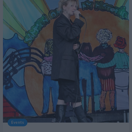
også en opfordring:
gode sommerminder.
- Jeg synes faktisk, man skulle udnytte chancen
for at se sådan en.
Events