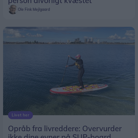
person alvorligt kvæstet
Ole Fink Mejlgaard
Livet her
Opråb fra livreddere: Overvurder
ikke dine evner på SUP-board