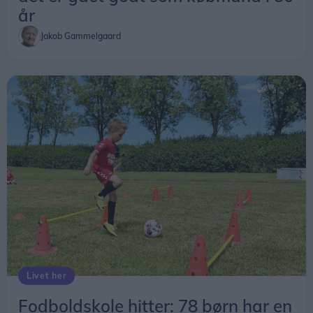
år
Jakob Gammelgaard
Livet her
Fodboldskole hitter: 78 børn har en