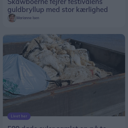
Skawboerne fejrer festivalens
guldbryllup med stor kærlighed
Marianne Isen
Livet her