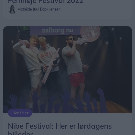
Femhøje Festival 2022
Mathilde Juul Back Jensen
Livet her
Nibe Festival: Her er lørdagens
billeder