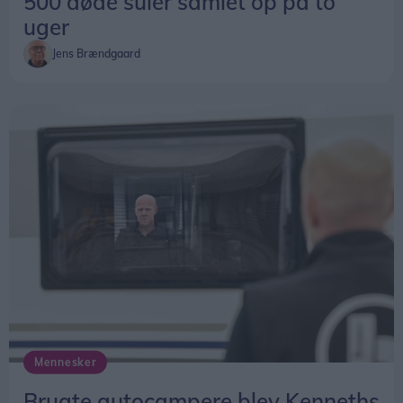
500 døde suler samlet op på to
uger
Jens Brændgaard
Mennesker
Brugte autocampere blev Kenneths