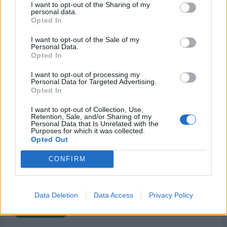
anlæg udvide: - Der er styr på
I want to opt-out of the Sharing of my
personal data.
problemerne
Opted In
Claus T. Kræmmergård
I want to opt-out of the Sale of my
Personal Data.
Opted In
I want to opt-out of processing my
Personal Data for Targeted Advertising.
Opted In
I want to opt-out of Collection, Use,
Retention, Sale, and/or Sharing of my
Personal Data that Is Unrelated with the
Purposes for which it was collected.
Opted Out
CONFIRM
Data Deletion
Data Access
Privacy Policy
Mad & Drikke