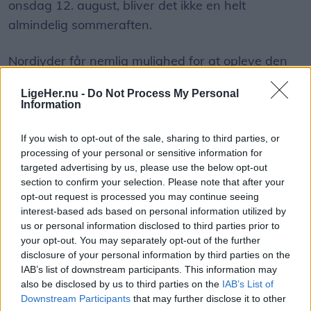
en løbende dialog med Park & Vej hos
onsdag 12. august, bliver det ikke en helt
Mariagerfjord Kommune. Vi tager dem da også
almindelig sommeraften.
jævnligt med på en tur i gågaden, så de med egne
Nordjyder får nemlig mulighed for at opleve den
øjne kan se problemerne. Men det er som om, at
kraftigste delvise solformørkelse, der kan ses fra
der ikke sker noget. Sådan føler vi det i hvert fald,
LigeHer.nu -
Do Not Process My Personal
Danmark frem til 2048.
og det understreges vel også af, at der fortsat
Information
sker ulykker blandt de besøgende i gågaden,
Over hele landet vil Månen bevæge sig ind foran
tilføjer Peter Møller.
If you wish to opt-out of the sale, sharing to third parties, or
Solen, og afhængigt af hvor i Danmark man
processing of your personal or sensitive information for
targeted advertising by us, please use the below opt-out
Formand: Fejl i belægning rettes løbende
befinder sig, vil op mod 86 procent af Solens skive
section to confirm your selection. Please note that after your
være dækket.
opt-out request is processed you may continue seeing
Vi har forelagt kritikken for Park & Vej hos
Vis mere
interest-based ads based on personal information utilized by
Mariagerfjord Kommune, der ikke ønsker at udtale
Del artikel
us or personal information disclosed to third parties prior to
Det oplyser sol26 i en pressemeddelelse.
sig.
your opt-out. You may separately opt-out of the further
disclosure of your personal information by third parties on the
Formørkelsen topper omkring klokken 20.00, kort
Kategorier
IAB’s list of downstream participants. This information may
De har i stedet henvist til Mariagerfjord
før solnedgang, hvilket giver gode muligheder for
also be disclosed by us to third parties on the
IAB’s List of
Kommunes kommunikationsafdeling, hvorfra
Downstream Participants
that may further disclose it to other
at opleve fænomenet fra steder med frit udsyn