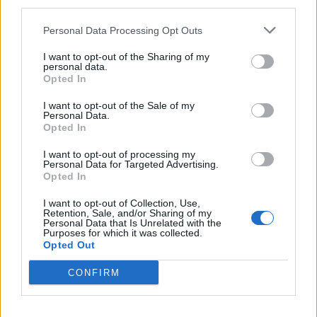
stafetten blev sendt videre til Svend Madsen
third parties.
Events
mod vest.
(Danmarksdemokraterne), 1. Viceborgmester og
Personal Data Processing Opt Outs
formand for Udvalget for Teknik og Miljø.
For mange nordjyder kan kysterne, fjordene og de
Aktuelt
I want to opt-out of the Sharing of my
personal data.
åbne landskaber danne en flot ramme om den
- Problemet er nyt for mig, men jeg har undersøgt
Opted In
sjældne naturoplevelse, hvis vejret arter sig.
Mennesker
sagen og derigennem blevet bekendt med, at der
I want to opt-out of the Sale of my
Personal Data.
fra flere forskellige sider er blevet gjort
- En solformørkelse er en af de få begivenheder,
Opted In
Shopping
opmærksom på udfordringerne med fejl i
der kan få os alle til at stoppe op og kigge i
I want to opt-out of processing my
belægningen i gågaden, ligesom der har været
samme retning. Det er både smukt, fascinerende
Personal Data for Targeted Advertising.
Mad & drikke
Opted In
melding om et enkelt uheld denne sommer. Det
og en fantastisk anledning til at samles om Solen,
skal jeg naturligvis beklage.
I want to opt-out of Collection, Use,
dens betydning for livet på Jorden og vores plads i
Retention, Sale, and/or Sharing of my
Personal Data that Is Unrelated with the
universet. Med Sol26 vil vi give danskerne en
Purposes for which it was collected.
Nyeste
fælles oplevelse – og inspirere til ny viden og
Opted Out
nysgerrighed på naturvidenskab, siger Tina Ibsen,
CONFIRM
der er astrofysiker og en af initiativtagerne til
Sol26.