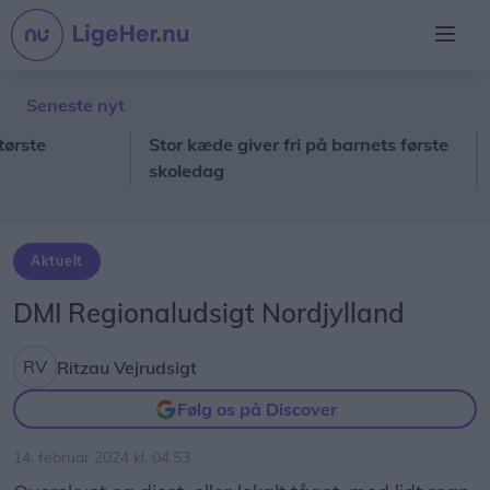
Seneste nyt
e
Stor kæde giver fri på barnets første
20 u
skoledag
søs
Aktuelt
DMI Regionaludsigt Nordjylland
Ritzau Vejrudsigt
Følg os på Discover
14. februar 2024 kl. 04.53