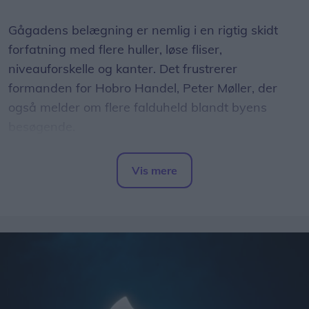
Gågadens belægning er nemlig i en rigtig skidt
forfatning med flere huller, løse fliser,
niveauforskelle og kanter. Det frustrerer
formanden for Hobro Handel, Peter Møller, der
også melder om flere falduheld blandt byens
besøgende.
- Det er et rigtigt stort problem, hvor der i år har
Vis mere
været et par større uheld med kunder, der er
Del artikel
kommet slemt til skade. Det har været meget
beklageligt for den enkelte, og hertil kommer også
en række små dagligdagsepisoder, hvor ældre
snubler og får hudafskrabninger. Simpelthen fordi
de bliver overrasket af en løs flise, en skarp kant
eller en niveauforskel. Det er på ingen måde