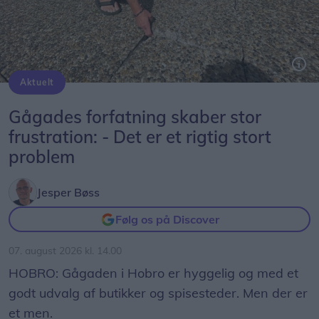
Aktuelt
Peter Møller, formand Hobro Handel, kan nemt tippe en løs flise op, som ligger på Adelgade/Store Torv. Dem er der desværre en del af.
Gågades forfatning skaber stor
frustration: - Det er et rigtig stort
problem
Jesper Bøss
Følg os på Discover
07. august 2026 kl. 14.00
HOBRO: Gågaden i Hobro er hyggelig og med et
godt udvalg af butikker og spisesteder. Men der er
et men.