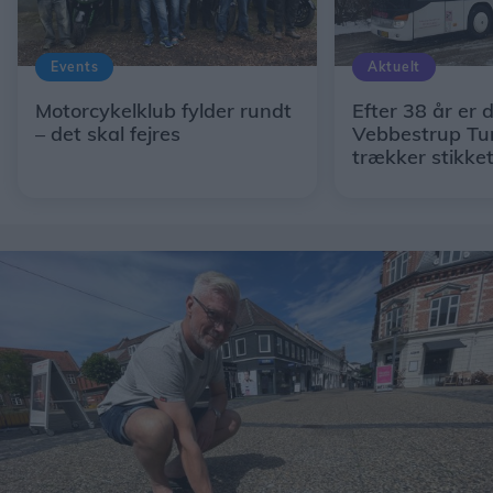
Events
Aktuelt
Motorcykelklub fylder rundt
Efter 38 år er d
– det skal fejres
Vebbestrup Tur
trækker stikke