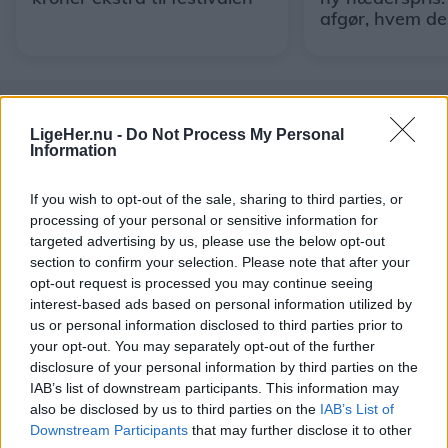
afgør, hvem de
LigeHer.nu -
Do Not Process My Personal
Information
If you wish to opt-out of the sale, sharing to third parties, or
processing of your personal or sensitive information for
targeted advertising by us, please use the below opt-out
section to confirm your selection. Please note that after your
opt-out request is processed you may continue seeing
interest-based ads based on personal information utilized by
us or personal information disclosed to third parties prior to
your opt-out. You may separately opt-out of the further
disclosure of your personal information by third parties on the
IAB’s list of downstream participants. This information may
Aktuelt
also be disclosed by us to third parties on the
IAB’s List of
Solformørkelsen 12. august bliver den mest markante, der kan opleves fra Danmark i mere end 20 år. Billedet her er fra delvis solformørkelse Aalborg 29. marts 2025.
Arkivfoto: Martél Andersen
Downstream Participants
that may further disclose it to other