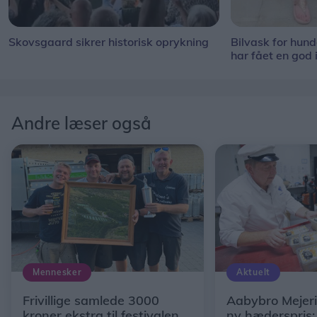
Skovsgaard sikrer historisk oprykning
Bilvask for hun
har fået en god 
Andre læser også
Mennesker
Aktuelt
Frivillige samlede 3000
Aabybro Mejeri
kroner ekstra til festivalen
ny hæderspris: