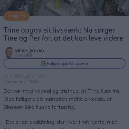
Shopping
Trine Kær lukkede den fysiske butik i Butik Blossom i 2023, men fortsatte med showroom og webshop. Siden blev hele virksomheden lukket, men nu får den nyt liv hos Tine og Per Kalstrup.
Trine opgav sit livsværk: Nu sørger
Tine og Per for, at det kan leve videre
Simon Jensen
Journalist
Følg os på Discover
25. marts 2025 kl. 08.03
Opdateret kl. 08.51
Det var med vemod og tristhed, at Trine Kær fra
Nibe tidligere på måneden måtte erkende, at
Blossom ikke kunne fortsætte.
"Det er en beslutning, der river i mit hjerte, men