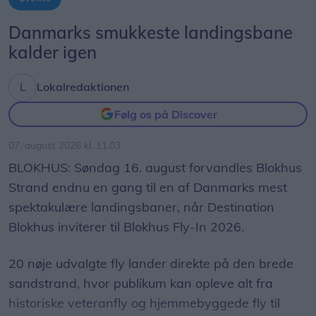
samme retning. Det er både smukt, fascinerende
og en fantastisk anledning til at samles om Solen,
Danmarks smukkeste landingsbane
dens betydning for livet på Jorden og vores plads i
kalder igen
universet. Med Sol26 vil vi give danskerne en
fælles oplevelse – og inspirere til ny viden og
Lokalredaktionen
nysgerrighed på naturvidenskab, siger Tina Ibsen,
Følg os på Discover
der er astrofysiker og en af initiativtagerne til
Sol26.
07. august 2026 kl. 11.03
BLOKHUS: Søndag 16. august forvandles Blokhus
Herunder får man et overblik over, hvornår
Strand endnu en gang til en af Danmarks mest
solformørkelsen rammer forskellige steder i
spektakulære landingsbaner, når Destination
Nordjylland.
Blokhus inviterer til Blokhus Fly-In 2026.
20 nøje udvalgte fly lander direkte på den brede
sandstrand, hvor publikum kan opleve alt fra
historiske veteranfly og hjemmebyggede fly til