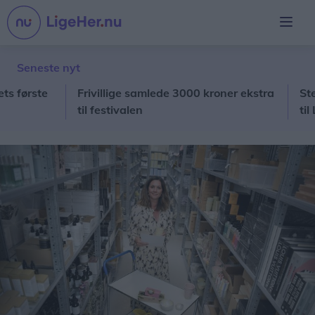
Seneste nyt
ste
Frivillige samlede 3000 kroner ekstra
Stefans 
til festivalen
til Legeh