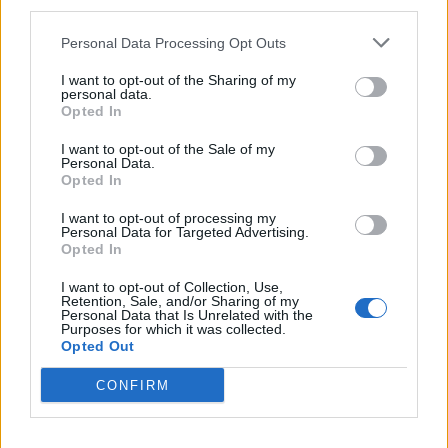
Nordjyder kan se årtiets største
third parties.
solformørkelse
Personal Data Processing Opt Outs
Emilie Nesheim Shaw
I want to opt-out of the Sharing of my
personal data.
Opted In
Følg os på Discover
I want to opt-out of the Sale of my
08. august 2026 kl. 14.00
Personal Data.
Opted In
NORDJYLLAND: Når solen går mod horisonten
I want to opt-out of processing my
onsdag 12. august, bliver det ikke en helt
Personal Data for Targeted Advertising.
almindelig sommeraften.
Opted In
I want to opt-out of Collection, Use,
Nordjyder får nemlig mulighed for at opleve den
Retention, Sale, and/or Sharing of my
Personal Data that Is Unrelated with the
kraftigste delvise solformørkelse, der kan ses fra
Purposes for which it was collected.
Opted Out
Danmark frem til 2048.
CONFIRM
Over hele landet vil Månen bevæge sig ind foran
Solen, og afhængigt af hvor i Danmark man