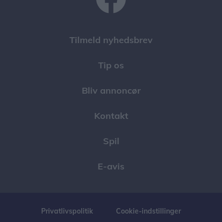
mød piloterne
15.00 – Publikum forlader landingsområdet
Tilmeld nyhedsbrev
15.15 – Fælles takeoff
Tip os
Bliv annoncør
Kontakt
Spil
E-avis
Privatlivspolitik
Cookie-indstillinger