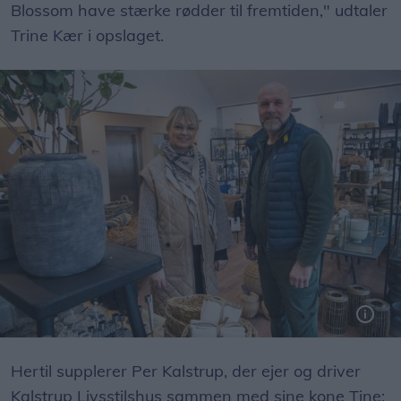
Blossom have stærke rødder til fremtiden," udtaler
Trine Kær i opslaget.
Tine og Per Kalstrup ejer og driver Kalstrup Livsstilshus i Blokhus.
Hertil supplerer Per Kalstrup, der ejer og driver
Kalstrup Livsstilshus sammen med sine kone Tine: