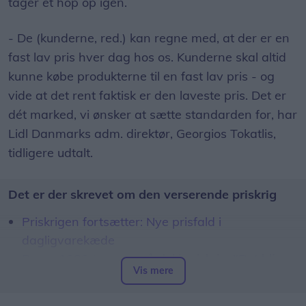
tager et hop op igen.
- De (kunderne, red.) kan regne med, at der er en
fast lav pris hver dag hos os. Kunderne skal altid
kunne købe produkterne til en fast lav pris - og
vide at det rent faktisk er den laveste pris. Det er
dét marked, vi ønsker at sætte standarden for, har
Lidl Danmarks adm. direktør, Georgios Tokatlis,
tidligere udtalt.
Det er der skrevet om den verserende priskrig
Priskrigen fortsætter: Nye prisfald i
dagligvarekæde
Rema 1000 tager også del i priskrig: "Det bliver
Vis mere
psyko billigt"
Endnu en kæde melder sig ind i priskrig: 100