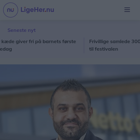
Seneste nyt
 giver fri på barnets første
Frivillige samlede 3000 kr
g
til festivalen