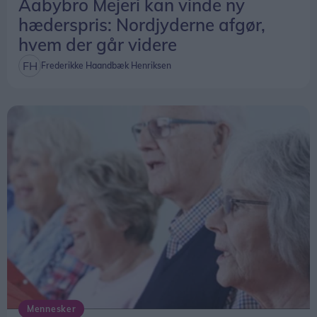
Aabybro Mejeri kan vinde ny
15.15 – Fælles takeoff
hæderspris: Nordjyderne afgør,
hvem der går videre
Frederikke Haandbæk Henriksen
Mennesker