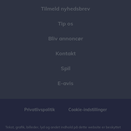
Tilmeld nyhedsbrev
Tip os
Bliv annoncør
Kontakt
Spil
E-avis
Privatlivspolitik
Cookie-indstillinger
Tekst, grafik, billeder, lyd og andet indhold på dette website er beskyttet