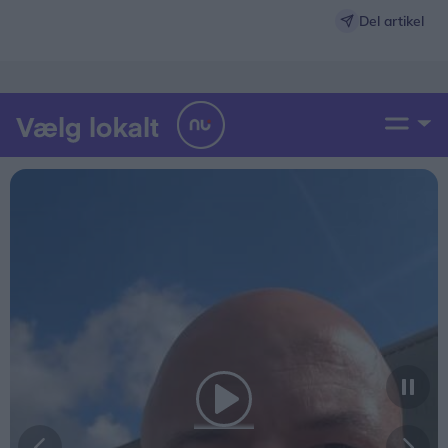
varer sættes ned til næsten halv pris
Del artikel
To dagligvarekæder lover prisfald på danskernes
favoritvarer