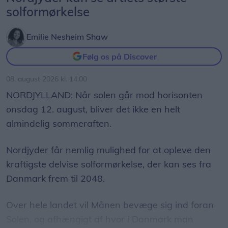
solformørkelse
Kun de mest erfarne piloter
Emilie Nesheim Shaw
Interessen for at deltage i Blokhus Fly-In er stor,
Følg os på Discover
men kun 20 piloter inviteres hvert år til at lande
på stranden.
08. august 2026 kl. 14.00
NORDJYLLAND: Når solen går mod horisonten
Deltagerfeltet sammensættes med fokus på
onsdag 12. august, bliver det ikke en helt
flyenes historie, piloternes erfaring og de
almindelig sommeraften.
fortællinger, de bringer med sig. En landing på
sand stiller særlige krav til både præcision og
Nordjyder får nemlig mulighed for at opleve den
rutine, og derfor er det kun særligt udvalgte
kraftigste delvise solformørkelse, der kan ses fra
piloter, der får mulighed for at deltage.
Danmark frem til 2048.
Af hensyn til sikkerheden er arrangementet lukket
Over hele landet vil Månen bevæge sig ind foran
for uanmeldte fly.
Solen, og afhængigt af hvor i Danmark man