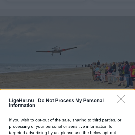
LigeHer.nu -
Do Not Process My Personal
Information
Events
Danmarks smukkeste landingsbane
If you wish to opt-out of the sale, sharing to third parties, or
processing of your personal or sensitive information for
kalder igen
targeted advertising by us, please use the below opt-out