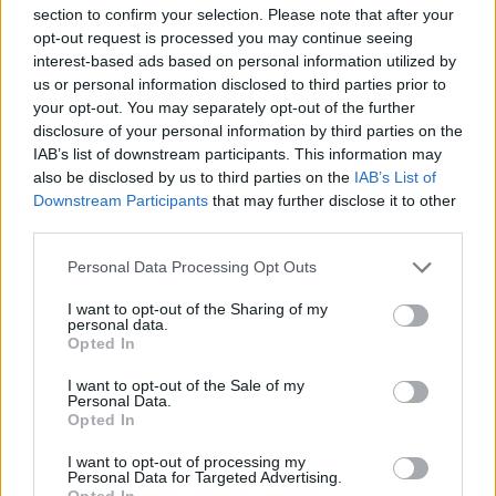
section to confirm your selection. Please note that after your
Lokalredaktionen
opt-out request is processed you may continue seeing
interest-based ads based on personal information utilized by
Følg os på Discover
us or personal information disclosed to third parties prior to
your opt-out. You may separately opt-out of the further
07. august 2026 kl. 11.03
disclosure of your personal information by third parties on the
IAB’s list of downstream participants. This information may
BLOKHUS: Søndag 16. august forvandles Blokhus
also be disclosed by us to third parties on the
IAB’s List of
Strand endnu en gang til en af Danmarks mest
Downstream Participants
that may further disclose it to other
spektakulære landingsbaner, når Destination
third parties.
Blokhus inviterer til Blokhus Fly-In 2026.
Personal Data Processing Opt Outs
20 nøje udvalgte fly lander direkte på den brede
I want to opt-out of the Sharing of my
personal data.
sandstrand, hvor publikum kan opleve alt fra
Opted In
historiske veteranfly og hjemmebyggede fly til
I want to opt-out of the Sale of my
moderne flytyper.
Personal Data.
Opted In
Det skriver Destination Blokhus i en
I want to opt-out of processing my
Personal Data for Targeted Advertising.
pressemeddelelse.
Opted In