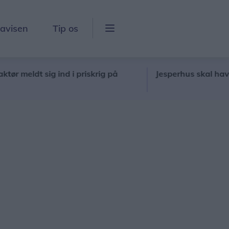
lavisen
Tip os
eldt sig ind i priskrig på
Jesperhus skal have ny di