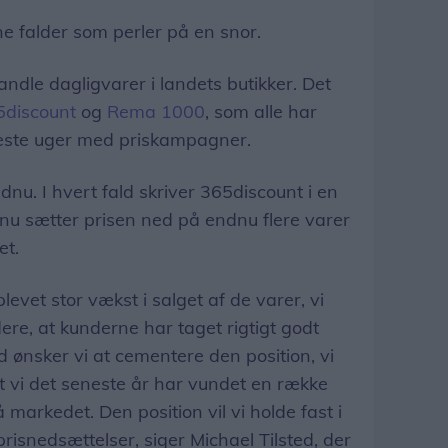
falder som perler på en snor.
handle dagligvarer i landets butikker. Det
5discount
og
Rema 1000
, som alle har
eneste uger med priskampagner.
dnu. I hvert fald skriver 365discount i en
nu sætter prisen ned på endnu flere varer
et.
levet stor vækst i salget af de varer, vi
ere, at kunderne har taget rigtigt godt
d ønsker vi at cementere den position, vi
at vi det seneste år har vundet en række
å markedet. Den position vil vi holde fast i
isnedsættelser, siger Michael Tilsted, der