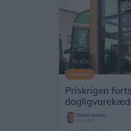
Shopping
Priskrigen fort
dagligvarekæd
Simon Jensen
Journalist
12. maj 2026 kl. 17.03