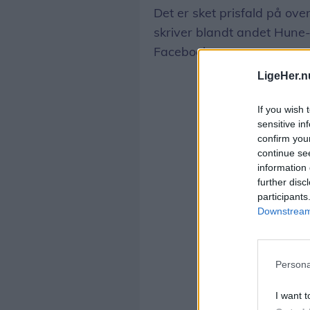
Det er sket prisfald på ov
skriver blandt andet Hune
Facebook.
LigeHer.n
If you wish 
sensitive in
confirm you
continue se
information 
further disc
participants
Downstream 
Persona
I want t