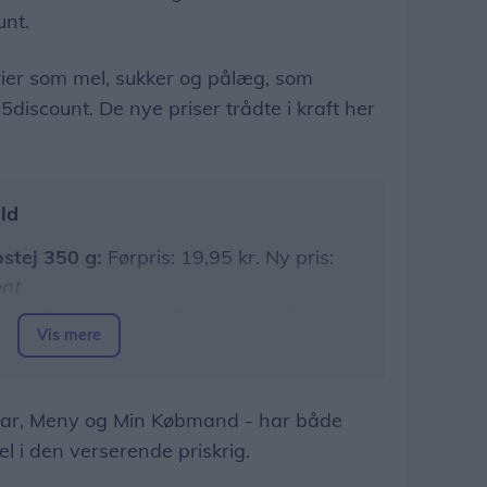
unt.
ier som mel, sukker og pålæg, som
5discount. De nye priser trådte i kraft her
ld
stej 350 g:
Førpris: 19,95 kr. Ny pris:
nt
ør: 9,95 kr. Ny pris: 7,95 kr. /
- 20
Vis mere
:
Før: 11,66 kr. Ny pris: 9,95 kr. /
- 15
ar, Meny og Min Købmand - har både
del i den verserende priskrig.