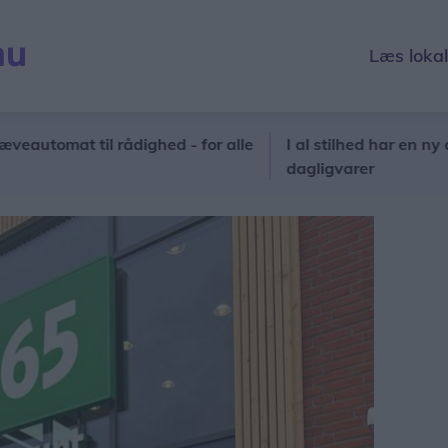
Læs loka
omat til rådighed - for alle
I al stilhed har en ny aktør m
dagligvarer