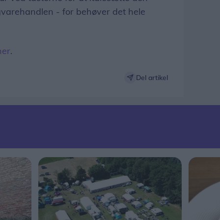
igvarehandlen - for behøver det hele
her
.
Del artikel