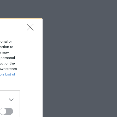
sonal or
ection to
ou may
 personal
out of the
 downstream
B’s List of