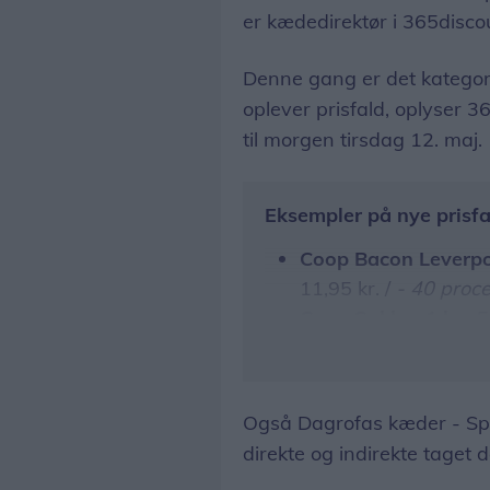
er kædedirektør i 365disco
Denne gang er det kategor
oplever prisfald, oplyser 36
til morgen tirsdag 12. maj.
Eksempler på nye prisfa
Coop Bacon Leverpo
11,95 kr. /
- 40 proce
Coop Sukker 1 kg:
F
procent
Xtra Hvedemel 2 kg
procent
Også Dagrofas kæder - Sp
direkte og indirekte taget 