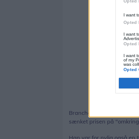
Opted 
I want t
Opted 
I want 
Advertis
Opted 
I want t
of my P
was col
Opted 
Branchemediet
DetailWat
sænket prisen på "omkring
Han var for nylig også en t