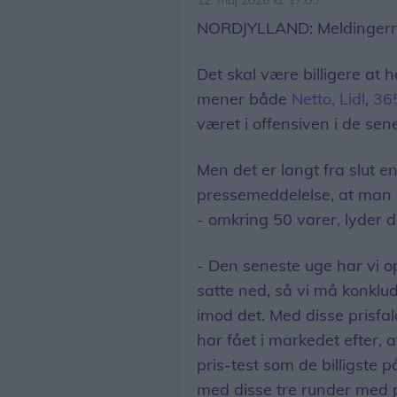
NORDJYLLAND: Meldingerne 
Det skal være billigere at 
mener både
Netto, Lidl
,
36
været i offensiven i de s
Men det er langt fra slut en
pressemeddelelse, at man 
- omkring 50 varer, lyder d
- Den seneste uge har vi op
satte ned, så vi må konklud
imod det. Med disse prisfal
har fået i markedet efter, 
pris-test som de billigste p
med disse tre runder med pr