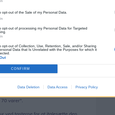
In
o opt-out of the Sale of my Personal Data.
In
to opt-out of processing my Personal Data for Targeted
ing.
In
o opt-out of Collection, Use, Retention, Sale, and/or Sharing
ersonal Data that Is Unrelated with the Purposes for which it
lected.
Out
CONFIRM
Data Deletion
Data Access
Privacy Policy
ch
skriver desuden, at Meny-kæden har
 70 varer".
ur ved tasterne for at italesætte den