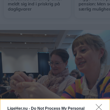
meldt sig ind i priskrig på
pension: Men s
dagligvarer
særlig mulighe
LigeHer.nu -
Do Not Process My Personal