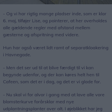
80 udendørs siddepladser lige ud til Jollehavnen. Så bliver miljøet ikke bedre for gæsterne her.
- Og vi har rigtig mange pladser inde, som er klar
6. maj, tilføjer Lise, og pointerer, at her overholdes
alle gældende regler med afstand mellem
gæsterne og afspritning med videre.
Hun har også været lidt ramt af separatkloakering
i Havnegade.
- Men det ser ud til at blive færdigt til vi kan
begynde udenfor, og der kan køres helt hen til
Cafeen, som det er i dag, og det er vi glade for.
- Nu skal vi for alvor i gang med at lave alle vore
blomsterkurve forårsklar med nye
udplantningsplanter over alt. I øjeblikket har jeg