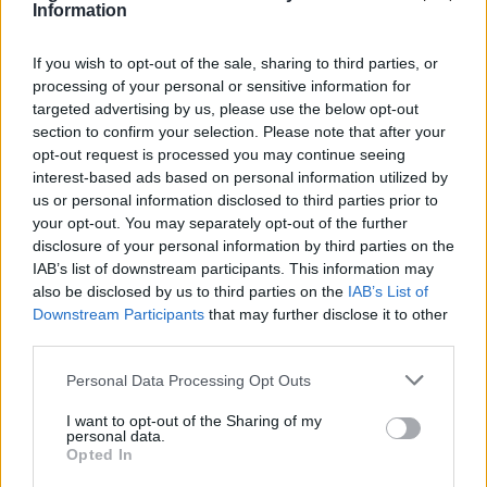
Information
If you wish to opt-out of the sale, sharing to third parties, or
Events
processing of your personal or sensitive information for
targeted advertising by us, please use the below opt-out
Flere kendte besøger populært
section to confirm your selection. Please note that after your
strikkearrangement i Hjørring
opt-out request is processed you may continue seeing
interest-based ads based on personal information utilized by
us or personal information disclosed to third parties prior to
Bettina Hvidberg
your opt-out. You may separately opt-out of the further
Følg os på Discover
disclosure of your personal information by third parties on the
IAB’s list of downstream participants. This information may
also be disclosed by us to third parties on the
IAB’s List of
06. august 2026 kl. 06.00
Downstream Participants
that may further disclose it to other
HJØRRING: Strikkepindene kommer til at gløde,
third parties.
når Det Gamle Rådhus i Hjørring 22. august
Personal Data Processing Opt Outs
danner rammen om en dag fyldt med inspiration,
workshops og foredrag.
I want to opt-out of the Sharing of my
personal data.
Opted In
Men arrangementet handler om meget mere end