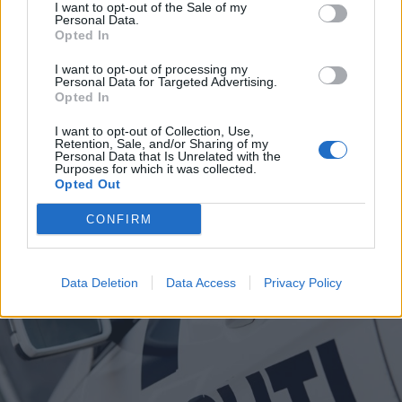
I want to opt-out of the Sale of my
garn og masker.
Personal Data.
Opted In
Bag dagen står Soroptimist International Hjørring
I want to opt-out of processing my
Personal Data for Targeted Advertising.
og Garnhulen Hjørring, som ønsker at sætte fokus
Opted In
på, hvordan kreative fællesskaber kan være med
I want to opt-out of Collection, Use,
til at styrke den mentale sundhed og skabe nye
Retention, Sale, and/or Sharing of my
Vis mere
Personal Data that Is Unrelated with the
relationer.
Purposes for which it was collected.
Del artikel
Opted Out
- Strik handler ikke kun om det færdige resultat.
CONFIRM
For mange er det en måde at finde ro, møde
andre mennesker og være en del af et fællesskab,
lyder tanken bag arrangementet.
Data Deletion
Data Access
Privacy Policy
Masser af inspiration
Dagen byder på besøg af flere kendte navne fra
strikkeuniverset.