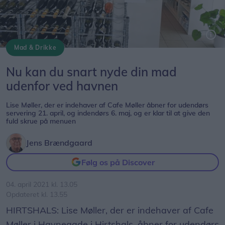
Mad & Drikke
Lise Møller, der tager mange opringninger med bestillinger til take away.
Nu kan du snart nyde din mad
udenfor ved havnen
Lise Møller, der er indehaver af Cafe Møller åbner for udendørs
servering 21. april, og indendørs 6. maj, og er klar til at give den
fuld skrue på menuen
Jens Brændgaard
Følg os på Discover
04. april 2021 kl. 13.05
Opdateret kl. 13.55
HIRTSHALS: Lise Møller, der er indehaver af Cafe
Møller i Havnegade i Hirtshals, åbner for udendørs