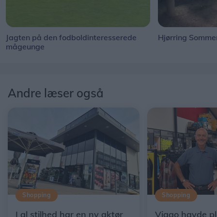
Jagten på den fodboldinteresserede
Hjørring Sommer
mågeunge
Andre læser også
Shopping
Shopping
I al stilhed har en ny aktør
Viggo havde p