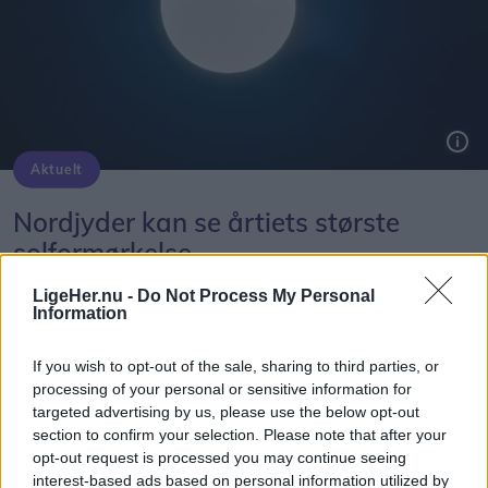
Aktuelt
Capu i Østergade har gennem få år udviklet sig til en stor succes. Nu rykker Stephanie videre til Hotellet i Nørregade, hvor der bliver plads til at føre visionerne endnu længere.
Foto: Hans Ravn
Solformørkelsen 12. august bliver den mest markante, der kan opleves fra Danmark i mere end 20 år. Billedet her er fra delvis solformørkelse Aalborg 29. marts 2025.
Arkivfoto: Martél Andersen
Selv om adressen bliver ny, kan de mange
Nordjyder kan se årtiets største
stamgæster glæde sig over, at caféens populære
solformørkelse
brunchkoncept fortsætter uændret.
LigeHer.nu -
Do Not Process My Personal
Emilie Nesheim Shaw
Information
- Vores morgenbræt og brunch følger med. Det er
Følg os på Discover
en stor del af Capu, og det kommer gæsterne til at
If you wish to opt-out of the sale, sharing to third parties, or
opleve præcis, som de kender det.
processing of your personal or sensitive information for
08. august 2026 kl. 14.00
targeted advertising by us, please use the below opt-out
NORDJYLLAND: Når solen går mod horisonten
section to confirm your selection. Please note that after your
Samtidig bliver frokostmenuen videreudviklet, og
opt-out request is processed you may continue seeing
onsdag 12. august, bliver det ikke en helt
torsdag, fredag og lørdag åbner restauranten
interest-based ads based on personal information utilized by