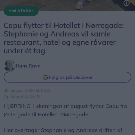
Mad & Drikke
Flytningen åbner op for en masse nye muligheder. Vi har søgt om alkoholbevilling og glæder os til at slå dørene op for hyggelig aftenservering hver torsdag, fredag og lørdag.
Capu flytter til Hotellet i Nørregade:
Stephanie og Andreas vil samle
restaurant, hotel og egne råvarer
under ét tag
Hans Ravn
Følg os på Discover
08. august 2026 kl. 06.03
Opdateret kl. 09.25
HJØRRING: I slutningen af august flytter Capu fra
Østergade til Hotellet i Nørregade.
Her overtager Stephanie og Andreas driften af