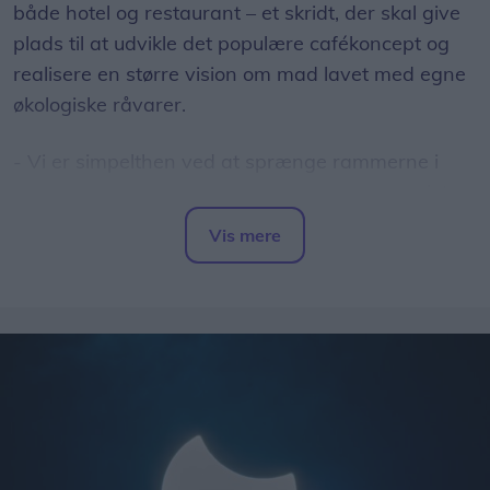
både hotel og restaurant – et skridt, der skal give
plads til at udvikle det populære cafékoncept og
realisere en større vision om mad lavet med egne
økologiske råvarer.
- Vi er simpelthen ved at sprænge rammerne i
vores nuværende lokaler. Vi har længe manglet
plads, og nu får vi mulighed for for alvor at folde
Vis mere
vores idéer ud og tage Capu til det næste niveau,
Del artikel
fortæller Stephanie.