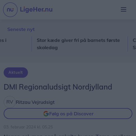
Seneste nyt
Stor kæde giver fri på barnets første
Capu fl
skoledag
Stepha
restau
under 
Aktuelt
DMI Regionaludsigt Nordjylland
Ritzau Vejrudsigt
Følg os på Discover
03. februar 2024 kl. 05.25