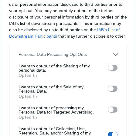
almindelig sommeraften.
også om aftenen. Her bliver konceptet inspireret
us or personal information disclosed to third parties prior to
your opt-out. You may separately opt-out of the further
af social dining, hvor gæsterne selv
Nordjyder får nemlig mulighed for at opleve den
disclosure of your personal information by third parties on the
sammensætter flere mindre retter, som serveres
IAB’s list of downstream participants. This information may
kraftigste delvise solformørkelse, der kan ses fra
samlet ved bordet.
also be disclosed by us to third parties on the
IAB’s List of
Danmark frem til 2048.
Downstream Participants
that may further disclose it to other
third parties.
- Vi vil skabe en hyggelig og uformel oplevelse,
Over hele landet vil Månen bevæge sig ind foran
hvor man deler maden, men stadig vælger sine
Personal Data Processing Opt Outs
Solen, og afhængigt af hvor i Danmark man
egne retter.
befinder sig, vil op mod 86 procent af Solens skive
I want to opt-out of the Sharing of my
personal data.
være dækket.
Opted In
Mere plads til udvikling
Vis mere
Del artikel
I want to opt-out of the Sale of my
Flytningen handler ikke kun om flere borde.
Det oplyser sol26 i en pressemeddelelse.
Personal Data.
Opted In
- Vi får kun omkring 20 ekstra siddepladser. Den
Formørkelsen topper omkring klokken 20.00, kort
Kategorier
I want to opt-out of processing my
store forskel er køkkenet. Vi har manglet kapacitet
Personal Data for Targeted Advertising.
før solnedgang, hvilket giver gode muligheder for
Opted In
med køl, frost og arbejdsplads, og det har sat en
at opleve fænomenet fra steder med frit udsyn
I want to opt-out of Collection, Use,
naturlig grænse for, hvor meget vi har kunnet
Events
mod vest.
Retention, Sale, and/or Sharing of my