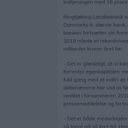
indtjeningen med 16 procen
Ringkjøbing Landbobank og
Danmarks 6. største bank, h
banken fortsætter sin frem
2019 nåede et rekordnivea
milliarder kroner året før:
- Det er glædeligt, at vi ka
forrenter egenkapitalen me
fuld gang med at indfri de 
aktionærerne har vist os fø
realitet i forsommeren 201
pressemeddelelse og forts
- Det er både medarbejdern
så langt på så kort tid. Ho