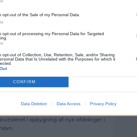
In
ar betydet, at bankens udlån nu er steget
svarende til en vækst på 8 procent
o opt-out of the Sale of my Personal Data.
.
In
to opt-out of processing my Personal Data for Targeted
ing Landbobank fik i 1. halvår 2019 et
ing.
lioner kroner mod 534 millioner kroner i 1.
In
der derfor forventningerne til resultat før
o opt-out of Collection, Use, Retention, Sale, and/or Sharing
ersonal Data that Is Unrelated with the Purposes for which it
em 900 – 1.200 millioner kroner men nu i
lected.
Out
CONFIRM
t efteråret vil byde på et større fokus på
samspillet mellem kundernes formueforhold
 Nordjyske Bank kompetence- og
Data Deletion
Data Access
Privacy Policy
 – ikke mindst på private banking-
nvesteret i opbygning af nye afdelinger i
havn.