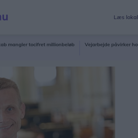
Læs loka
gler tocifret millionbeløb
Vejarbejde påvirker hovedvej 