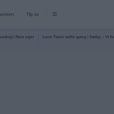
lavisen
Tip os
i flere uger
Lune Toner satte gang i Sæby: - Vi holder 