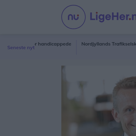
nastik for handicappede
Nordjyllands Trafikselskab man
Seneste nyt