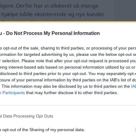
dligere. Derfor har vi allokeret så mange
at hjælpe både eksisterende og nye kunder
 fortsætter Claus Andersen.
u -
Do Not Process My Personal Information
 1. halvår 2019 også har været præget af
t gælder både boliger, sommerhuse og biler,
to opt-out of the sale, sharing to third parties, or processing of your per
formation for targeted advertising by us, please use the below opt-out s
 ifølge Claus Andersen skyldes det blandt
r selection. Please note that after your opt-out request is processed y
erum, som nordjyderne har:
eing interest-based ads based on personal information utilized by us or
disclosed to third parties prior to your opt-out. You may separately opt-
tlig aldrig haft så store opsparinger, som
losure of your personal information by third parties on the IAB’s list of
. This information may also be disclosed by us to third parties on the
IA
gle nye muligheder for at indfri drømme om
Participants
that may further disclose it to other third parties.
us, en båd eller lignende, og det er der et
er gør. Samtidig må vi dog også sige, at
å er forbrugslysten stadig moderat,
l Data Processing Opt Outs
n.
o opt-out of the Sharing of my personal data.