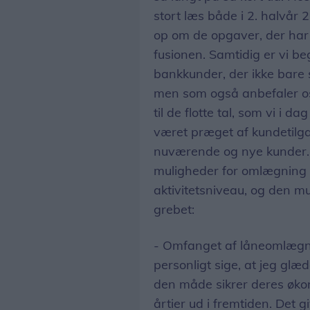
stort læs både i 2. halvår 2
op om de opgaver, der har
fusionen. Samtidig er vi be
bankkunder, der ikke bare
men som også anbefaler os 
til de flotte tal, som vi i 
været præget af kundetilg
nuværende og nye kunder. 
muligheder for omlægning af
aktivitetsniveau, og den m
grebet:
- Omfanget af låneomlægnin
personligt sige, at jeg gl
den måde sikrer deres økono
årtier ud i fremtiden. Det 