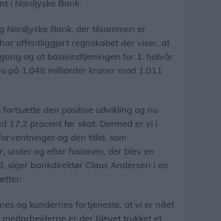
t i Nordjyske Bank.
 Nordjyske Bank, der tilsammen er
ar offentliggjort regnskabet der viser, at
gang og at basisindtjeningen for 1. halvår
u på 1,048 milliarder kroner mod 1,011
n fortsætte den positive udvikling og nu
d 17,2 procent før skat. Dermed er vi i
forventninger og den tillid, som
r, under og efter fusionen, der blev en
8, siger bankdirektør Claus Andersen i en
ætter:
es og kundernes fortjeneste, at vi er nået
s medarbejderne er der blevet trukket et