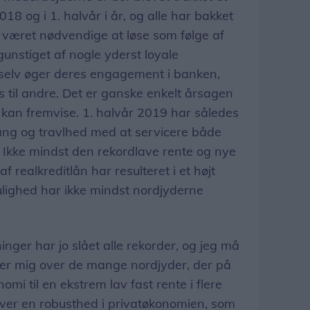
018 og i 1. halvår i år, og alle har bakket
 været nødvendige at løse som følge af
gunstiget af nogle yderst loyale
 selv øger deres engagement i banken,
til andre. Det er ganske enkelt årsagen
dag kan fremvise. 1. halvår 2019 har således
ang og travlhed med at servicere både
Ikke mindst den rekordlave rente og nye
 realkreditlån har resulteret i et højt
ulighed har ikke mindst nordjyderne
ger har jo slået alle rekorder, og jeg må
æder mig over de mange nordjyder, der på
mi til en ekstrem lav fast rente i flere
giver en robusthed i privatøkonomien, som