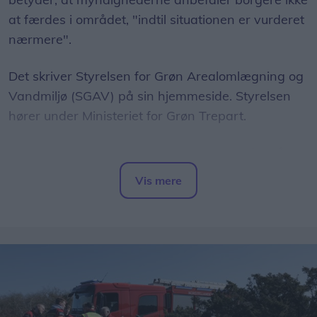
at færdes i området, "indtil situationen er vurderet
nærmere".
Det skriver Styrelsen for Grøn Arealomlægning og
Vandmiljø (SGAV) på sin hjemmeside. Styrelsen
hører under Ministeriet for Grøn Trepart.
Styrelsen skriver, at en løber fredag "stødte på"
en ulvehvalp og en voksen ulv. Ifølge styrelsen
Vis mere
beskyttede voksenulven sin hvalp ved at vise
Del artikel
tænder og rejse nakkehår.
- Løberen forsøgte at skræmme ulven væk med
høje råb, og efter et stykke tid fortrak ulven og
fulgte efter hvalpen, skriver styrelsen.