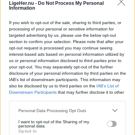
LigeHer.nu -
Do Not Process My Personal
redningsberedskaber i Nordjylland blev hurtigere
agerer efter et forsigtighedsprincip.
Information
til at sende det første køretøj af sted i 2025.
If you wish to opt-out of the sale, sharing to third parties, or
- Ulven er blevet en del af den danske natur. Hvis
Det viser Beredskabsstyrelsens nye opgørelse,
processing of your personal or sensitive information for
den skal være det på en ordentlig måde, kræver
targeted advertising by us, please use the below opt-out
Redningsberedskabet i tal 2025, hvor Region
det, at vi fra politisk hold og fra myndighedernes
section to confirm your selection. Please note that after your
Nordjylland er den region, der havde den mest
opt-out request is processed you may continue seeing
side bruger de muligheder, vi har for at passe
positive udvikling.
interest-based ads based on personal information utilized by
godt på befolkningen, siger ministeren til
us or personal information disclosed to third parties prior to
styrelsens hjemmeside.
your opt-out. You may separately opt-out of the further
Det oplyser Beredskabet i en pressemeddelelse.
disclosure of your personal information by third parties on the
IAB’s list of downstream participants. This information may
- Hvis vi oplever problemulve, så skal de skydes.
Den gennemsnitlige afgangstid faldt fra 3
also be disclosed by us to third parties on the
IAB’s List of
Og i forlængelse af episoden fra Bunken
Vis mere
Downstream Participants
that may further disclose it to other
minutter og 36 sekunder i 2024 til 3 minutter og
Del artikel
Klitplantage advarer myndighederne nu ud fra et
third parties.
32 sekunder i 2025.
forsigtighedsprincip mod, at man færdes i
Personal Data Processing Opt Outs
området, indtil hændelsen er vurderet nærmere,
Samtidig steg andelen af udrykninger, hvor det
Kategorier
I want to opt-out of the Sharing of my
siger Christian Rabjerg Madsen.
første køretøj forlod brandstationen inden for ét
personal data.
Opted In
minut, fra 18 til 20 procent.