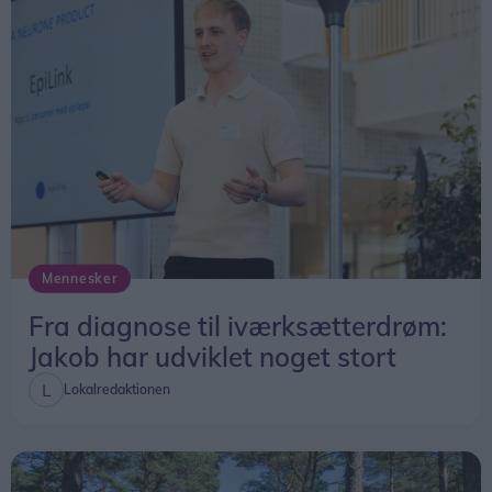
skadestedet.
Beredskabsstyrelsen understreger dog, at
ændringen først trådte i kraft sidst på året, og at
tallene for 2025 derfor ikke kan bruges til at
vurdere, om de nye regler har haft betydning for
afgangstiderne.
Mennesker
Fra diagnose til iværksætterdrøm:
Jakob har udviklet noget stort
Lokalredaktionen