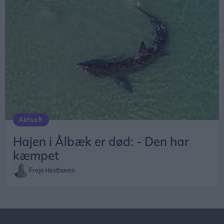
Aktuelt
Hajen i Ålbæk er død: - Den har
kæmpet
Freja Hesthaven