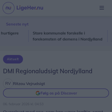
Seneste nyt
igere
Store kommunale forskelle i
Fra d
forekomsten af demens i Nordjylland
Jakob
Aktuelt
DMI Regionaludsigt Nordjylland
Ritzau Vejrudsigt
Følg os på Discover
06. februar 2026 kl. 04.53
Overskyet med sne, som kan være kraftig, samt