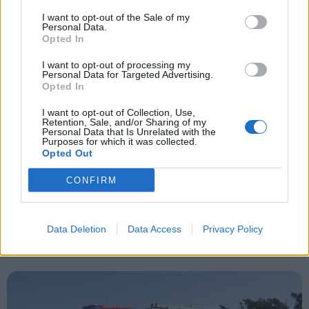
Ulven er som udgangspunkt fredet i Danmark og
Events
I want to opt-out of the Sale of my
Personal Data.
resten af EU, da bestanden har været truet af
Andelen af udrykninger inden for fem minutter
Opted In
udryddelse.
steg fra 76 til 78 procent.
Aktuelt
I want to opt-out of processing my
Personal Data for Targeted Advertising.
En ulv må dog skydes, hvis den kategoriseres som
Opted In
Udviklingen står i kontrast til resten af landet, hvor
Mennesker
en problem ulv, og hvis myndighederne har givet
den gennemsnitlige afgangstid steg med to
I want to opt-out of Collection, Use,
tilladelse.
Retention, Sale, and/or Sharing of my
sekunder til 2 minutter og 41 sekunder.
Shopping
Personal Data that Is Unrelated with the
Purposes for which it was collected.
Opted Out
Aalborg blandt de hurtigste
Mad & drikke
CONFIRM
Aalborg havde en af de største forbedringer
blandt landets større kommuner.
Data Deletion
Data Access
Privacy Policy
Nyeste
Her faldt den gennemsnitlige afgangstid fra 1
minut og 35 sekunder til 1 minut og 26 sekunder.
Samtidig steg andelen af udrykninger, der afgik