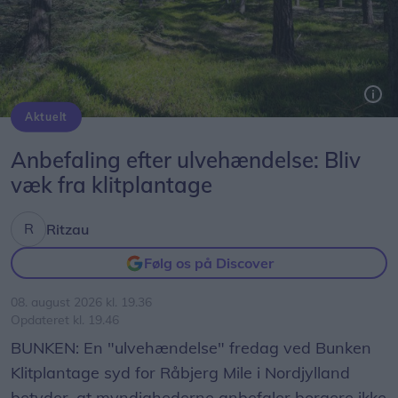
Aktuelt
En "ulvehændelse" fredag ved Bunken Klitplantage syd for Råbjerg Mile i Nordjylland betyder, at myndighederne anbefaler borgere ikke at færdes i området, "indtil situationen er vurderet nærmere".
Arkivfoto: Kim Dahl Hansen
Anbefaling efter ulvehændelse: Bliv
væk fra klitplantage
Ritzau
Følg os på Discover
08. august 2026 kl. 19.36
Opdateret kl. 19.46
BUNKEN: En "ulvehændelse" fredag ved Bunken
Klitplantage syd for Råbjerg Mile i Nordjylland
betyder, at myndighederne anbefaler borgere ikke