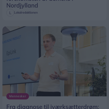
efter, at alarmen var modtaget.
Nordjylland
Lokalredaktionen
Det krav er nu afskaffet. Fremover skal
kommunerne i stedet fastsætte lokale mål for den
samlede responstid fra alarm til ankomst på
skadestedet.
Beredskabsstyrelsen understreger dog, at
ændringen først trådte i kraft sidst på året, og at
tallene for 2025 derfor ikke kan bruges til at
vurdere, om de nye regler har haft betydning for
afgangstiderne.
Mennesker
Fra diagnose til iværksætterdrøm: