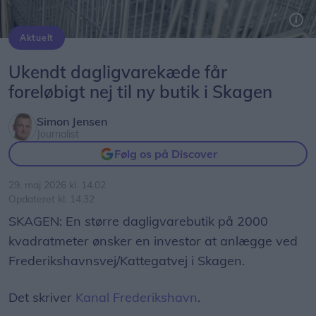
Aktuelt
En investor har budt ind med muligheden for en 2000 kvadratmeter ny, stor dagligvarebutik i Skagen.
Arkivfoto: Lasse Sand
Ukendt dagligvarekæde får
foreløbigt nej til ny butik i Skagen
Simon Jensen
Journalist
Følg os på Discover
29. maj 2026 kl. 14.02
Opdateret kl. 14.32
SKAGEN: En større dagligvarebutik på 2000
kvadratmeter ønsker en investor at anlægge ved
Frederikshavnsvej/Kattegatvej i Skagen.
Det skriver
Kanal Frederikshavn
.