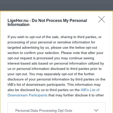
- Løberen forsøgte at skræmme ulven væk med
høje råb, og efter et stykke tid fortrak ulven og
LigeHer.nu -
Do Not Process My Personal
Information
fulgte efter hvalpen, skriver styrelsen.
If you wish to opt-out of the sale, sharing to third parties, or
Ifølge styrelsen har eksperter fra Nationalt Center
processing of your personal or sensitive information for
for Miljø og Energi (DCE) under Aarhus Universitet
targeted advertising by us, please use the below opt-out
og Naturhistorisk Museum Aarhus vurderet, at
section to confirm your selection. Please note that after your
opt-out request is processed you may continue seeing
situationen ikke var farlig, og at ulvens adfærd
interest-based ads based on personal information utilized by
fandt sted for at få løberen væk fra ulvehvalpen.
us or personal information disclosed to third parties prior to
your opt-out. You may separately opt-out of the further
disclosure of your personal information by third parties on the
Men for at undgå "potentielle konfliktsituationer"
IAB’s list of downstream participants. This information may
Aktuelt
anbefaler myndigheder, at borgerne holder sig fra
Beredskabsstyrelsens nye opgørelse, Redningsberedskabet i tal 2025, viser at Region Nordjylland er den region, der havde den mest positive udvikling.
also be disclosed by us to third parties on the
IAB’s List of
området, indtil hændelsen er undersøgt nærmere.
Downstream Participants
that may further disclose it to other
Godt nyt: Hjælpen kommer hurtigere
third parties.
frem
Myndighederne forbyder ikke borgere at holde sig
Personal Data Processing Opt Outs