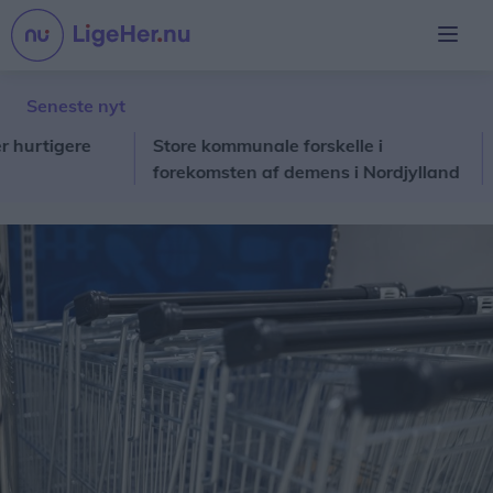
Seneste nyt
tigere
Store kommunale forskelle i
Fra 
forekomsten af demens i Nordjylland
Jako