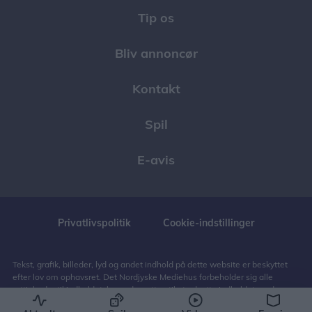
Tip os
Bliv annoncør
Kontakt
Spil
E-avis
Privatlivspolitik
Cookie-indstillinger
Tekst, grafik, billeder, lyd og andet indhold på dette website er beskyttet
efter lov om ophavsret. Det Nordjyske Mediehus forbeholder sig alle
rettigheder til indholdet, herunder retten til at udnytte indholdet med
henblik på tekst- og datamining, jf. ophavsretslovens § 11 b og DSM-