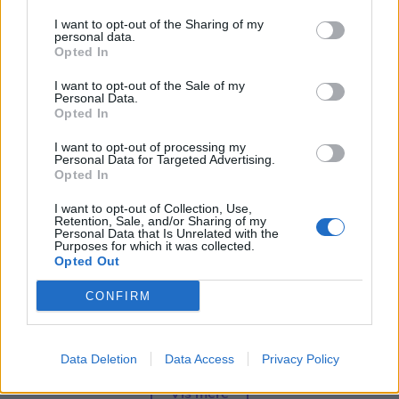
helt væk fra området. Men hvis man vil være i
Emilie Nesheim Shaw
I want to opt-out of the Sharing of my
området, anbefaler myndighederne, at borgere
personal data.
Følg os på Discover
Opted In
"udviser særlig agtpågivenhed".
I want to opt-out of the Sale of my
09. august 2026 kl. 14.03
Personal Data.
Minister for natur og dyrevelfærd Christian
NORDJYLLAND: De kommunale
Opted In
Rabjerg Madsen (S) siger, at myndighederne
redningsberedskaber i Nordjylland blev hurtigere
I want to opt-out of processing my
agerer efter et forsigtighedsprincip.
Personal Data for Targeted Advertising.
til at sende det første køretøj af sted i 2025.
Opted In
- Ulven er blevet en del af den danske natur. Hvis
I want to opt-out of Collection, Use,
Det viser Beredskabsstyrelsens nye opgørelse,
den skal være det på en ordentlig måde, kræver
Retention, Sale, and/or Sharing of my
Personal Data that Is Unrelated with the
Redningsberedskabet i tal 2025, hvor Region
det, at vi fra politisk hold og fra myndighedernes
Purposes for which it was collected.
Nordjylland er den region, der havde den mest
Opted Out
side bruger de muligheder, vi har for at passe
positive udvikling.
godt på befolkningen, siger ministeren til
CONFIRM
styrelsens hjemmeside.
Det oplyser Beredskabet i en pressemeddelelse.
Data Deletion
Data Access
Privacy Policy
- Hvis vi oplever problemulve, så skal de skydes.
Den gennemsnitlige afgangstid faldt fra 3
Og i forlængelse af episoden fra Bunken
Vis mere