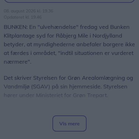
08. august 2026 kl. 19.36
Opdateret kl. 19.46
BUNKEN: En "ulvehændelse" fredag ved Bunken
Klitplantage syd for Råbjerg Mile i Nordjylland
betyder, at myndighederne anbefaler borgere ikke
at færdes i området, "indtil situationen er vurderet
nærmere".
Det skriver Styrelsen for Grøn Arealomlægning og
Vandmiljø (SGAV) på sin hjemmeside. Styrelsen
hører under Ministeriet for Grøn Trepart.
Styrelsen skriver, at en løber fredag "stødte på"
en ulvehvalp og en voksen ulv. Ifølge styrelsen
Vis mere
beskyttede voksenulven sin hvalp ved at vise
Del artikel
tænder og rejse nakkehår.