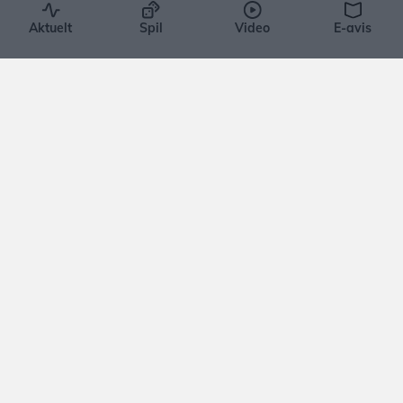
med blomster og haveliv
Aktuelt
Spil
Video
E-avis
Emilie Nesheim Shaw
Aktuelt
Færdselsuheld på Hobrovej ved