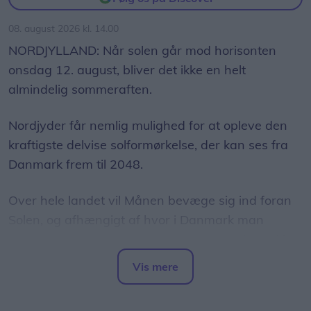
08. august 2026 kl. 14.00
NORDJYLLAND: Når solen går mod horisonten
onsdag 12. august, bliver det ikke en helt
almindelig sommeraften.
Nordjyder får nemlig mulighed for at opleve den
kraftigste delvise solformørkelse, der kan ses fra
Danmark frem til 2048.
Over hele landet vil Månen bevæge sig ind foran
Solen, og afhængigt af hvor i Danmark man
befinder sig, vil op mod 86 procent af Solens skive
være dækket.
Vis mere
Del artikel
Det oplyser sol26 i en pressemeddelelse.