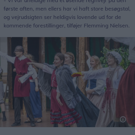
- Vi var uheldige med et øsende regnvejr på den
første aften, men ellers har vi haft store besøgstal,
og vejrudsigten ser heldigvis lovende ud for de
kommende forestillinger, tilføjer Flemming Nielsen.
Foto: Expo Foto/Allan Mortensen