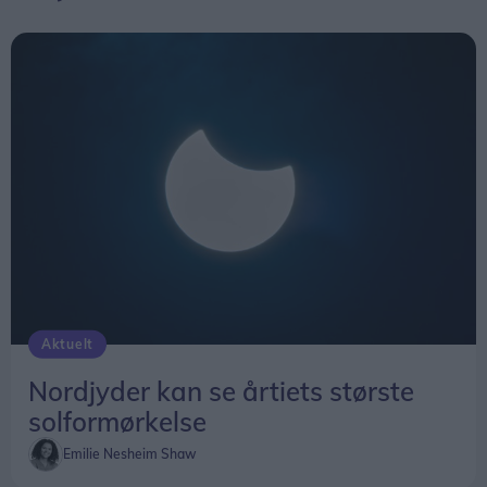
nysgerrighed på naturvidenskab, siger Tina Ibsen,
der er astrofysiker og en af initiativtagerne til
Sol26.
Herunder får man et overblik over, hvornår
solformørkelsen rammer forskellige steder i
Nordjylland.
Aktuelt
Nordjyder kan se årtiets største
solformørkelse
Emilie Nesheim Shaw