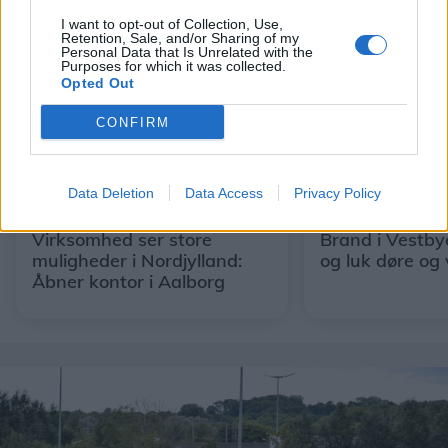
I want to opt-out of Collection, Use,
Retention, Sale, and/or Sharing of my
Personal Data that Is Unrelated with the
Purposes for which it was collected.
Opted Out
CONFIRM
Data Deletion
Data Access
Privacy Policy
Aktuelt
Aktuelt
Virksomhed ser store
Brand i Vestby
muligheder i Nordjylland:
og luk døre og
Åbner kontor i Aalborg