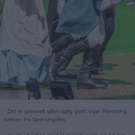
Forestillingen samler en række kendte eventyrfigurer i én fortælling.
- Det er generelt gået rigtig godt, siger Flemming
Nielsen fra Skansespillet.