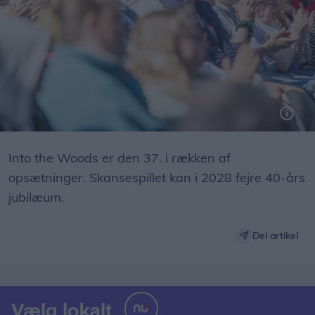
Foto: Expo Foto/Allan Mortensen
Into the Woods er den 37. i rækken af
opsætninger. Skansespillet kan i 2028 fejre 40-års
jubilæum.
Del artikel