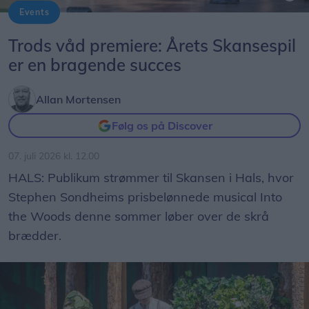
Events
Foto: Expo Foto/Allan Mortensen
Trods våd premiere: Årets Skansespil
er en bragende succes
Allan Mortensen
Følg os på Discover
07. juli 2026 kl. 12.00
HALS: Publikum strømmer til Skansen i Hals, hvor
Stephen Sondheims prisbelønnede musical Into
the Woods denne sommer løber over de skrå
brædder.