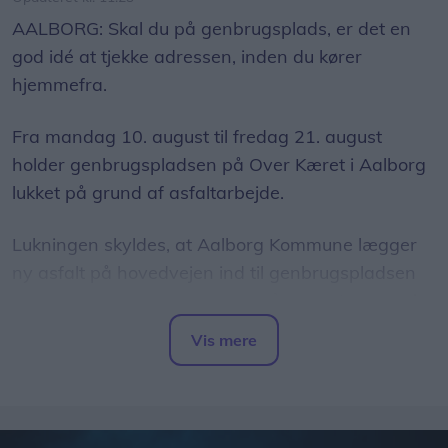
AALBORG: Skal du på genbrugsplads, er det en
god idé at tjekke adressen, inden du kører
hjemmefra.
Fra mandag 10. august til fredag 21. august
holder genbrugspladsen på Over Kæret i Aalborg
lukket på grund af asfaltarbejde.
Lukningen skyldes, at Aalborg Kommune lægger
ny asfalt på hovedvejen ind til genbrugspladsen
som led i et større vejarbejde på Over Kæret og i
krydset ved Th. Sauers Vej.
Vis mere
Del artikel
Mens genbrugspladsen er lukket, henvises
besøgende til området andre pladser.