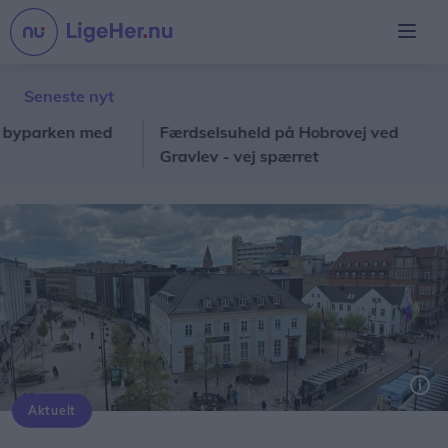
Seneste nyt
arken med
Færdselsuheld på Hobrovej ved
G
Gravlev - vej spærret
w
Aktuelt
Østerågade 12 er en gammel, bevaringsværdig ejendom i det centrale Aalborg.