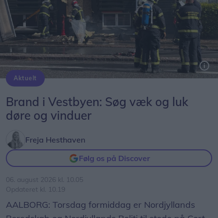
Aktuelt
Brand i Vestbyen: Søg væk og luk
døre og vinduer
Freja Hesthaven
Følg os på Discover
06. august 2026 kl. 10.05
Opdateret kl. 10.19
AALBORG: Torsdag formiddag er Nordjyllands