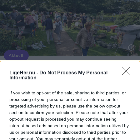
Alle borgere i området bedes søge væk fra røgen,
samt lukke for døre, vinduer og ventilation.
Opdateres...
Aktuelt
Havemarkedet finder sted i Vester Hassing Bypark ved Rolighedsvej, Krogensvej og Fanøevej i Vester Hassing.
20 stadeholdere fylder byparken med
LigeHer.nu -
Do Not Process My Personal
blomster og haveliv
Information
If you wish to opt-out of the sale, sharing to third parties, or
Emilie Nesheim Shaw
processing of your personal or sensitive information for
targeted advertising by us, please use the below opt-out
Følg os på Discover
section to confirm your selection. Please note that after your
opt-out request is processed you may continue seeing
07. august 2026 kl. 14.00
interest-based ads based on personal information utilized by
Opdateret kl. 14.17
us or personal information disclosed to third parties prior to
VESTER HASSING: Drømmer du om nye planter til
your opt-out. You may separately opt-out of the further