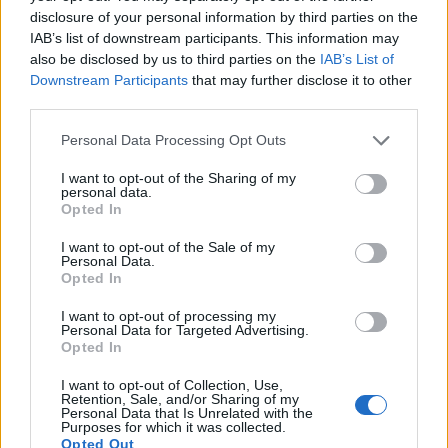
haven, eller vil du bare nyde et par hyggelige
disclosure of your personal information by third parties on the
IAB’s list of downstream participants. This information may
timer i grønne omgivelser?
also be disclosed by us to third parties on the
IAB’s List of
Downstream Participants
that may further disclose it to other
Søndag 16. august inviterer Haveselskabet
third parties.
Aalborg i samarbejde med Vester Hassing
Personal Data Processing Opt Outs
Borgerforening til havemarked i byparken i Vester
I want to opt-out of the Sharing of my
Hassing.
personal data.
Opted In
Fra klokken 13 til 16 vil byparken danne rammen
I want to opt-out of the Sale of my
om et marked med omkring 20 stadeholdere, hvor
Personal Data.
Opted In
både glade haveamatører og professionelle
Vis mere
virksomheder sælger haverelaterede varer.
I want to opt-out of processing my
Del artikel
Personal Data for Targeted Advertising.
Opted In
I want to opt-out of Collection, Use,
Kategorier
Retention, Sale, and/or Sharing of my
Personal Data that Is Unrelated with the
Purposes for which it was collected.
Opted Out