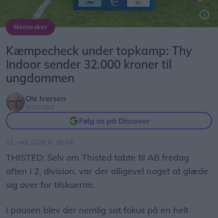
Mennesker
Lars Ravnsmed (sort) kunne ved fredagens kamp på Lerpytter fra Thy Indoor overrække 32.000 til ungdomsarbejdet i Thisted FC.
Kæmpecheck under topkamp: Thy
Indoor sender 32.000 kroner til
ungdommen
Ole Iversen
Journalist
Følg os på Discover
12. maj 2026 kl. 06.04
THISTED: Selv om Thisted tabte til AB fredag
aften i 2. division, var der alligevel noget at glæde
sig over for tilskuerne.
I pausen blev der nemlig sat fokus på en helt