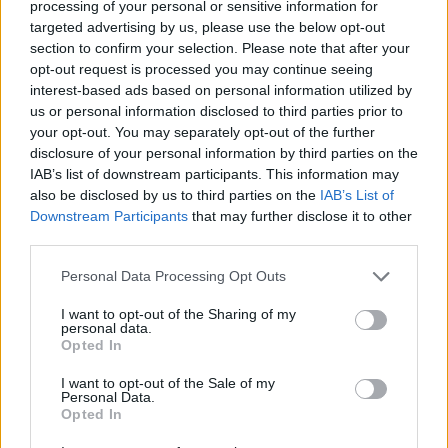
processing of your personal or sensitive information for
targeted advertising by us, please use the below opt-out
På Hotel Hanstholm er hæveautomaten derfor
section to confirm your selection. Please note that after your
tilgængelig for alle - ikke kun hotellets gæster.
opt-out request is processed you may continue seeing
Vis mere
interest-based ads based on personal information utilized by
Del artikel
us or personal information disclosed to third parties prior to
Det oplyser hotellet i en pressemeddelelse.
your opt-out. You may separately opt-out of the further
disclosure of your personal information by third parties on the
Automaten står lige inden for hovedindgangen,
IAB’s list of downstream participants. This information may
also be disclosed by us to third parties on the
IAB’s List of
hvor både lokale og besøgende nemt kan hæve
Downstream Participants
that may further disclose it to other
kontanter døgnet rundt.
third parties.
Personal Data Processing Opt Outs
- Det er måske lidt usædvanligt, at et hotel har en
hæveautomat, men jeg synes, det er vigtigt, at alle
I want to opt-out of the Sharing of my
personal data.
har mulighed for at betale på den måde, de
Opted In
foretrækker. Derfor ønskede vi at tilbyde en
I want to opt-out of the Sale of my
service, som både vores gæster, områdets turister
Personal Data.
Opted In
og byens borgere kan få glæde af, siger hotelchef