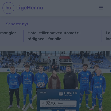
Seneste nyt
gler
Hotel stiller hæveautomat til
I al sti
rådighed - for alle
ind i pr