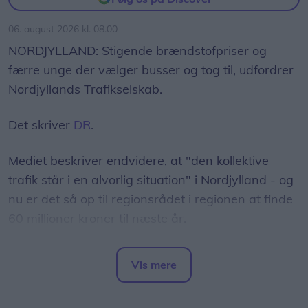
Thisted, Hobro, Brønderslev, Hjørring og
Frederikshavn.
06. august 2026 kl. 08.00
NORDJYLLAND: Stigende brændstofpriser og
færre unge der vælger busser og tog til, udfordrer
Nordjyllands Trafikselskab.
Det skriver
DR
.
Mediet beskriver endvidere, at "den kollektive
trafik står i en alvorlig situation" i Nordjylland - og
nu er det så op til regionsrådet i regionen at finde
60 millioner kroner til næste år.
- Det er et svimlende beløb, indleder
Vis mere
regionsrådsmedlem Susanne Flydtkjær, inden hun
Del artikel
tilføjer: