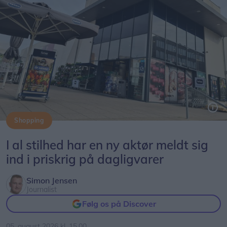
Shopping
Føtex-kæden har nu også aktivt kastet sig ind i priskrigen på dagligvarer.
I al stilhed har en ny aktør meldt sig
ind i priskrig på dagligvarer
Simon Jensen
Journalist
Følg os på Discover
05. august 2026 kl. 15.00