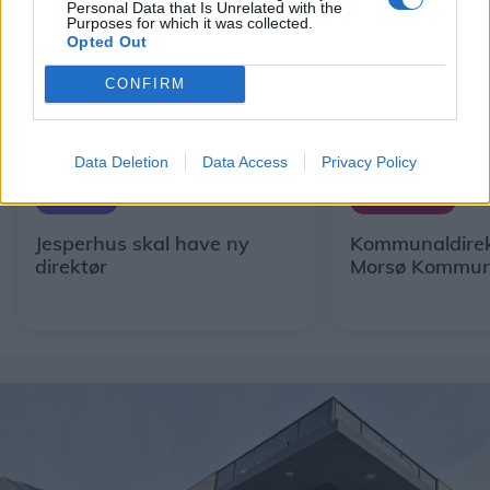
Personal Data that Is Unrelated with the
Purposes for which it was collected.
Opted Out
CONFIRM
Data Deletion
Data Access
Privacy Policy
Aktuelt
Mennesker
Jesperhus skal have ny
Kommunaldirekt
direktør
Morsø Kommu