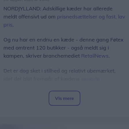
NORDJYLLAND: Adskillige kæder har allerede
meldt offensivt ud om
prisnedsættelser og fast, lav
pris
.
Og nu har en endnu en kæde - denne gang Føtex
med omtrent 120 butikker - også meldt sig i
kampen, skriver branchemediet
RetailNews
.
Det er dog sket i stilhed og relativt ubemærket,
idet det blot fremgår af kædens
seneste
tilbudsavis
, at man har sænket normalprisen på
100 dagligvarer "til discountniveau".
Vis mere
Del artikel
Blandt eksemplerne herpå er, at prisen på 200
gram smør er sænket fra 13,50 kr. til 9,95 kr. -
mens 450 gram kyllingebryst nu koster 34,95 kr. i