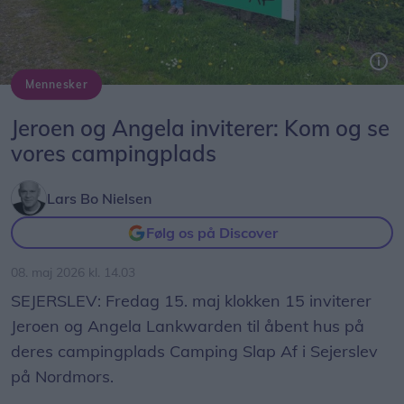
Mennesker
Jeroen og Angela Lankwarden har omdøbt Gerlis Camping til Camping Slap Af.
Jeroen og Angela inviterer: Kom og se
vores campingplads
Lars Bo Nielsen
Følg os på Discover
08. maj 2026 kl. 14.03
SEJERSLEV: Fredag 15. maj klokken 15 inviterer
Jeroen og Angela Lankwarden til åbent hus på
deres campingplads Camping Slap Af i Sejerslev
på Nordmors.