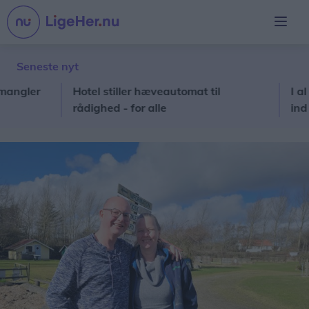
Seneste nyt
er
Hotel stiller hæveautomat til
I al stilh
rådighed - for alle
ind i pri