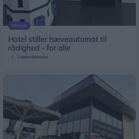
-Alle vores frivillige - både dem i haven og inde på
centret - gør en stor forskel for, hvad vi kan tilbyde
beboerne af aktiviteter. De er guld værd for stedet,
Aktuelt
siger hun.
Hotel stiller hæveautomat til
Frugthaven giver blandt andet beboerne mulighed
rådighed - for alle
for at komme ud på gåture i grønne omgivelser.
Lokalredaktionen
Pårørende kan også tage de ældre med ud og
plukke blomster, mens pavillonen bliver brugt til
arrangementer og kaffesammenkomster.
Arbejdsgruppen mødes ikke kun, når haven står i
blomst. Om vinteren finder medlemmerne mindre
projekter, så de fortsat har en grund til at ses.
- Vi bliver altid enige om, hvad vi skal lave. Både
sommer og vinter. Det er vi faktisk aldrig uenige