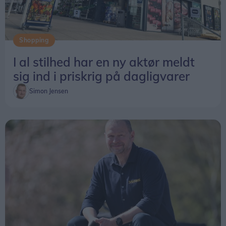
om, men det er jo nok fordi, vi i virkeligheden er
her lige så meget for det sociale, siger Poul
Henning Nielsen.
Shopping
I al stilhed har en ny aktør meldt
sig ind i priskrig på dagligvarer
Simon Jensen