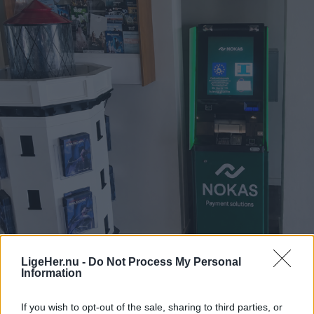
LigeHer.nu -
Do Not Process My Personal
Information
Aktuelt
If you wish to opt-out of the sale, sharing to third parties, or
Automaten kan benyttes af både hotellets gæster, lokale borgere og områdets mange besøgende døgnet rundt.
Foto: Hotel Hanstholm