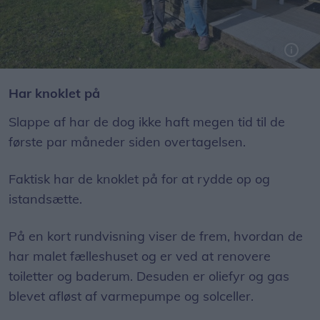
Jeroen og Angela Lankwarden håber at få tilladelsen fra myndighederne på plads, så de kan åbne Camping Slappe Af i slutningen af april.
Har knoklet på
Slappe af har de dog ikke haft megen tid til de
første par måneder siden overtagelsen.
Faktisk har de knoklet på for at rydde op og
istandsætte.
På en kort rundvisning viser de frem, hvordan de
har malet fælleshuset og er ved at renovere
toiletter og baderum. Desuden er oliefyr og gas
blevet afløst af varmepumpe og solceller.