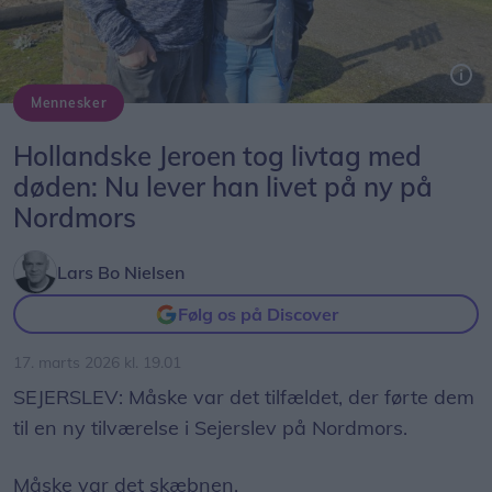
Mennesker
Jeroen og Angela Lankwarden nyder deres nye tilværelse på campingpladsen i Sejerslev.
Hollandske Jeroen tog livtag med
døden: Nu lever han livet på ny på
Nordmors
Lars Bo Nielsen
Følg os på Discover
17. marts 2026 kl. 19.01
SEJERSLEV: Måske var det tilfældet, der førte dem
til en ny tilværelse i Sejerslev på Nordmors.
Måske var det skæbnen.