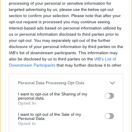
processing of your personal or sensitive information for
Hotel stiller hæveautomat til
targeted advertising by us, please use the below opt-out
section to confirm your selection. Please note that after your
rådighed - for alle
opt-out request is processed you may continue seeing
interest-based ads based on personal information utilized by
Lokalredaktionen
us or personal information disclosed to third parties prior to
your opt-out. You may separately opt-out of the further
Følg os på Discover
disclosure of your personal information by third parties on the
IAB’s list of downstream participants. This information may
06. august 2026 kl. 06.00
also be disclosed by us to third parties on the
IAB’s List of
Downstream Participants
that may further disclose it to other
HANSTHOLM: Hvert år besøger tusindvis af
third parties.
turister Thy for at opleve Nationalpark Thy,
Vesterhavet, Cold Hawaii og den unikke
Personal Data Processing Opt Outs
nordvestjyske natur.
I want to opt-out of the Sharing of my
personal data.
Opted In
Mange kommer for at vandre, surfe, spille golf
eller nyde en afslappende ferie. Derfor er det en
I want to opt-out of the Sale of my
Personal Data.
fordel, at der er let adgang til kontanter - både for
Opted In
områdets gæster og de lokale borgere.