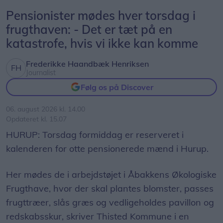
Tino Johannesen.
Pensionister mødes hver torsdag i
frugthaven: - Det er tæt på en
Tino Johannesen har været en del af Hotel
katastrofe, hvis vi ikke kan komme
Hanstholm i 22 år og har siden 2018 været
hotelchef.
Frederikke Haandbæk Henriksen
Journalist
- Alle er velkomne. Vi har åbent døgnet rundt, der
Følg os på Discover
er gode parkeringsforhold og nem adgang til
06. august 2026 kl. 14.00
automaten. Samtidig passer det godt ind i
Opdateret kl. 15.07
hotellets ambition om at være en del af
HURUP: Torsdag formiddag er reserveret i
lokalsamfundet og skabe værdi for både
kalenderen for otte pensionerede mænd i Hurup.
mennesker og området, siger han.
Her mødes de i arbejdstøjet i Åbakkens Økologiske
Kontanter er fortsat vigtige
Frugthave, hvor der skal plantes blomster, passes
Bag hæveautomaten står kontantvirksomheden
frugttræer, slås græs og vedligeholdes pavillon og
Nokas, som har ansvaret for drift og service.
redskabsskur, skriver Thisted Kommune i en