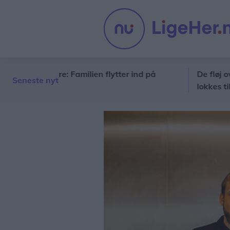
ye ejere: Familien flytter ind på
De fløj over par
Seneste nyt
lokkes til gymna