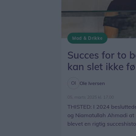
Mad & Drikke
Andreas Hejgendorf og Niamatullah Ahmadi og deres foodtruck Deluxe Festival Food er vildt populær til festiva
Succes for to
kan slet ikke f
Ole Iversen
05. marts 2025 kl. 17.00
THISTED: I 2024 beslutte
og Niamatullah Ahmadi at k
blevet en rigtig succeshist