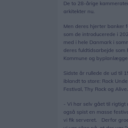
De to 28-årige kammerater
arkitekter nu.
Men deres hjerter banker f
som de introducerede i 202
med i hele Danmark i somm
deres fuldtidsarbejde som
Kommune og byplanlægge
Sidste år rullede de ud til 
iblandt to store: Rock Und
Festival, Thy Rock og Aliv
- Vi har selv gået til rigt
også spist en masse festiva
vi fik serveret. Derfor gr
vi var sikre på, at der var 