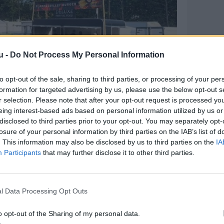
u -
Do Not Process My Personal Information
to opt-out of the sale, sharing to third parties, or processing of your per
formation for targeted advertising by us, please use the below opt-out s
s festivalgæsterne.
r selection. Please note that after your opt-out request is processed y
eing interest-based ads based on personal information utilized by us or
har ramt plet, er at de tilbyder kendte
disclosed to third parties prior to your opt-out. You may separately opt-
avet”, med fokus på bæredygtighed, fuld
losure of your personal information by third parties on the IAB’s list of
on og kvalitet.
. This information may also be disclosed by us to third parties on the
IA
Participants
that may further disclose it to other third parties.
med kylling eller kebab, burgere og
er friskbagt. Også veganske orientalske
l Data Processing Opt Outs
foodtrucken.
o opt-out of the Sharing of my personal data.
e. Men det er da vores drøm at kunne leve