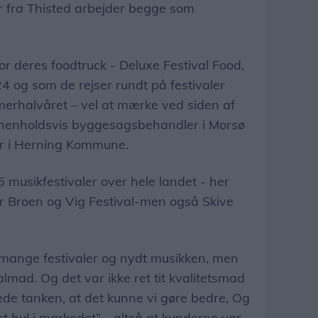
 fra Thisted arbejder begge som
or deres foodtruck - Deluxe Festival Food,
4 og som de rejser rundt på festivaler
erhalvåret – vel at mærke ved siden af
 henholdsvis byggesagsbehandler i Morsø
r i Herning Kommune.
15 musikfestivaler over hele landet - her
er Broen og Vig Festival-men også Skive
e.
igt mange festivaler og nydt musikken, men
lmad. Og det var ikke ret tit kvalitetsmad
oede tanken, at det kunne vi gøre bedre, Og
“et hul i markedet” - altså at kunderne var