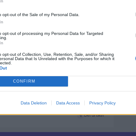
In
 i fremtiden, lyder det fra Andreas
o opt-out of the Sale of my Personal Data.
 Ahmadi, der har kendt hinanden siden
In
 og arkitektstudiet.
to opt-out of processing my Personal Data for Targeted
ing.
r kommer til at møde Deluxe Festival Food
In
værksættervennerne forventer at deltage
o opt-out of Collection, Use, Retention, Sale, and/or Sharing
ersonal Data that Is Unrelated with the Purposes for which it
lected.
Out
 eller måske foodtrucks fra Deluxe
esterhavsrock og en stribe festivaler over
CONFIRM
r og deres ansatte får nok at se til hver
.
Data Deletion
Data Access
Privacy Policy
Del artikel