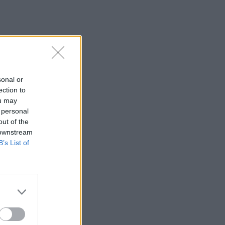
sonal or
ection to
ou may
 personal
out of the
 downstream
B’s List of