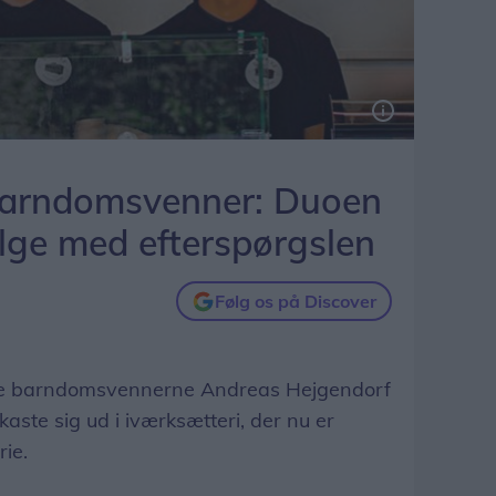
ler over hele landet.
 barndomsvenner: Duoen
ølge med efterspørgslen
Følg os på Discover
de barndomsvennerne Andreas Hejgendorf
aste sig ud i iværksætteri, der nu er
orie.