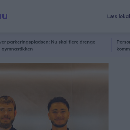
Læs loka
keringspladsen: Nu skal flere drenge
Personalet må
stikken
kommet til ve