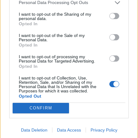
Personal Data Processing Opt Outs
Thisted Camping, præcis som vi ønsker, har vi
valgt at sælge pladsen, skriver Janni og William
I want to opt-out of the Sharing of my
personal data.
Christiansen i et opslag på Facebook.
Opted In
I want to opt-out of the Sale of my
De glæder sig over, at det netop bliver Gitte og
Personal Data.
Henrik Thusgaard Poulsen, der skal føre
Opted In
campingpladsen videre sammen med deres
I want to opt-out of processing my
Personal Data for Targeted Advertising.
familie.
Opted In
Aktuelt
Solformørkelsen 12. august bliver den mest markante, der kan opleves fra Danmark i mere end 20 år. Billedet her er fra delvis solformørkelse Aalborg 29. marts 2025.
Arkivfoto: Martél Andersen
- Vi er sikre på, at de vil passe godt på det skønne
I want to opt-out of Collection, Use,
Nordjyder kan se årtiets største
Retention, Sale, and/or Sharing of my
sted, skriver de tidligere ejere.
Personal Data that Is Unrelated with the
solformørkelse
Purposes for which it was collected.
Opted Out
Bliver familiens fjerde campingplads
Emilie Nesheim Shaw
CONFIRM
Gitte og Henrik Thusgaard Poulsen driver i
Følg os på Discover
forvejen Toftum Bjerge Camping, Glyngøre
Data Deletion
Data Access
Privacy Policy
Camping og Himmerland Camping under navnet
08. august 2026 kl. 14.00