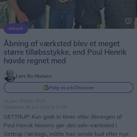
Aktuelt
Poul Henrik Nissen, der her ses sammen med sønnen Isaiah, var overvældet og glad for det store fremmøde til åbningen af hans GDS-værksted i Gettrup.
Foto: Lars Bo Nielsen
Åbning af værksted blev et meget
større tilløbsstykke, end Poul Henrik
havde regnet med
Lars Bo Nielsen
Følg os på Discover
15. juni 2026 kl. 16.03
Opdateret 16. juni 2026 kl. 07.56
GETTRUP: Kun godt to timer efter åbningen af
Poul Henrik Nissens gør-det-selv-værksted i
Gettrup i lørdags, måtte han sende bud efter nye