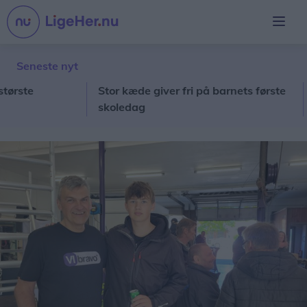
Seneste nyt
te
Stor kæde giver fri på barnets første
Ny m
skoledag
hyl