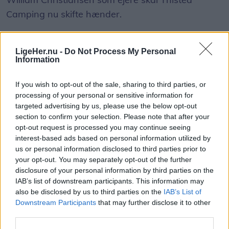
Camping nu skifte hænder.
Fra 1. januar 2027 overtager Gitte og Henrik
LigeHer.nu -
Do Not Process My Personal
Thusgaard Poulsen campingpladsen, som bliver
Information
den fjerde i deres familievirksomhed Let’s Camp.
If you wish to opt-out of the sale, sharing to third parties, or
Janni og William Christiansen overtog Thisted
processing of your personal or sensitive information for
targeted advertising by us, please use the below opt-out
Camping den 1. maj 2006 og drev selv pladsen
section to confirm your selection. Please note that after your
frem til midten af 2013. Siden har den i en
opt-out request is processed you may continue seeing
årrække været forpagtet ud, mens den de seneste
interest-based ads based on personal information utilized by
Vis mere
us or personal information disclosed to third parties prior to
to sæsoner er blevet drevet af deres
Del artikel
your opt-out. You may separately opt-out of the further
medarbejdere.
disclosure of your personal information by third parties on the
IAB’s list of downstream participants. This information may
also be disclosed by us to third parties on the
IAB’s List of
Nu har parret besluttet at sælge.
Downstream Participants
that may further disclose it to other
third parties.
- Da vi er kommet for langt væk til at kunne drive