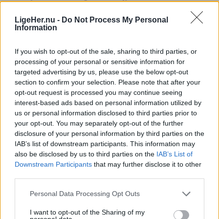
laveste forekomst af demens blandt ældre
- Problemet har stået på i flere år, hvor vi har haft
LigeHer.nu -
Do Not Process My Personal
borgere i Danmark. Inden for regionen er der dog
Information
en løbende dialog med Park & Vej hos
store forskelle.
Mariagerfjord Kommune. Vi tager dem da også
If you wish to opt-out of the sale, sharing to third parties, or
jævnligt med på en tur i gågaden, så de med egne
Rebild Kommune har den højeste andel af borgere
processing of your personal or sensitive information for
øjne kan se problemerne. Men det er som om, at
targeted advertising by us, please use the below opt-out
med demens, mens Jammerbugt Kommune har
section to confirm your selection. Please note that after your
der ikke sker noget. Sådan føler vi det i hvert fald,
den laveste.
opt-out request is processed you may continue seeing
og det understreges vel også af, at der fortsat
interest-based ads based on personal information utilized by
sker ulykker blandt de besøgende i gågaden,
us or personal information disclosed to third parties prior to
Det skriver FOA i en pressemeddelelse.
your opt-out. You may separately opt-out of the further
tilføjer Peter Møller.
disclosure of your personal information by third parties on the
Samtidig advarer FOA om, at det stigende antal
IAB’s list of downstream participants. This information may
Vis mere
Formand: Fejl i belægning rettes løbende
borgere med demens lægger et voksende pres på
also be disclosed by us to third parties on the
IAB’s List of
Del artikel
Downstream Participants
that may further disclose it to other
ældreplejen.
Vi har forelagt kritikken for Park & Vej hos
third parties.
Mariagerfjord Kommune, der ikke ønsker at udtale
- På landets plejehjem lever omkring to ud af tre
Kategorier
Personal Data Processing Opt Outs
sig.
beboere i dag med en demenssygdom. Det stiller
I want to opt-out of the Sharing of my
personal data.