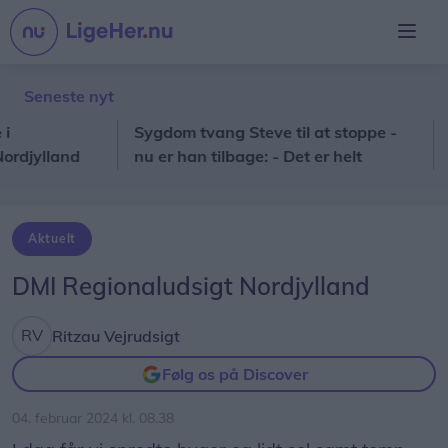
Seneste nyt
Sygdom tvang Steve til at stoppe -
Nord
ylland
nu er han tilbage: - Det er helt
solf
fantastisk
Aktuelt
DMI Regionaludsigt Nordjylland
Ritzau Vejrudsigt
Følg os på Discover
04. februar 2024 kl. 08.38