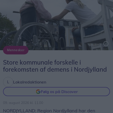
de bliver overrasket af en løs flise, en skarp kant
eller en niveauforskel. Det er på ingen måde
optimalt, lyder det fra Peter Møller.
Mennesker
Store kommunale forskelle i
forekomsten af demens i Nordjylland
Lokalredaktionen
Følg os på Discover
09. august 2026 kl. 11.00
NORDJYLLAND: Region Nordjylland har den
Foto: Jesper Bøss