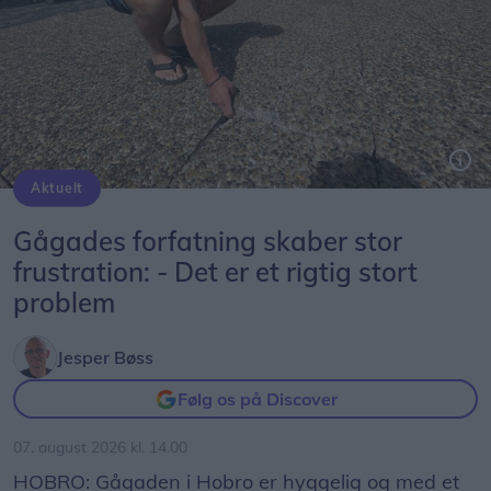
Aktuelt
Peter Møller, formand Hobro Handel, kan nemt tippe en løs flise op, som ligger på Adelgade/Store Torv. Dem er der desværre en del af.
Gågades forfatning skaber stor
frustration: - Det er et rigtig stort
problem
Jesper Bøss
Følg os på Discover
07. august 2026 kl. 14.00
HOBRO: Gågaden i Hobro er hyggelig og med et