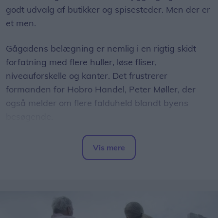
godt udvalg af butikker og spisesteder. Men der er
et men.
Gågadens belægning er nemlig i en rigtig skidt
forfatning med flere huller, løse fliser,
niveauforskelle og kanter. Det frustrerer
formanden for Hobro Handel, Peter Møller, der
også melder om flere falduheld blandt byens
besøgende.
- Det er et rigtigt stort problem, hvor der i år har
Vis mere
været et par større uheld med kunder, der er
Del artikel
kommet slemt til skade. Det har været meget
beklageligt for den enkelte, og hertil kommer også
en række små dagligdagsepisoder, hvor ældre
snubler og får hudafskrabninger. Simpelthen fordi