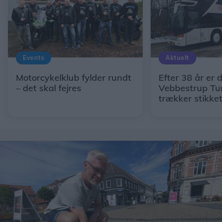
Events
Aktuelt
Motorcykelklub fylder rundt
Efter 38 år er d
– det skal fejres
Vebbestrup Tur
trækker stikke