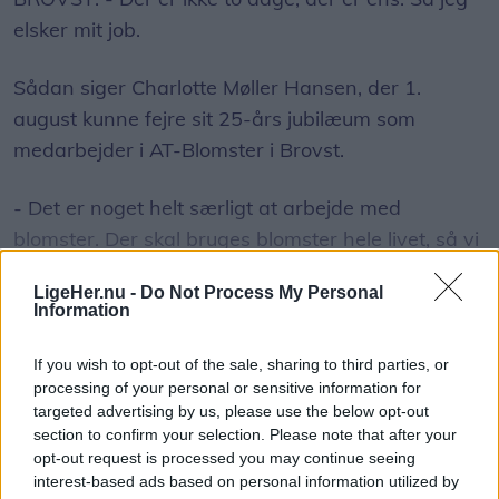
elsker mit job.
Sådan siger Charlotte Møller Hansen, der 1.
august kunne fejre sit 25-års jubilæum som
medarbejder i AT-Blomster i Brovst.
- Det er noget helt særligt at arbejde med
blomster. Der skal bruges blomster hele livet, så vi
følger kunderne gennem livet - lige fra fødsel til
grav, forklarer Charlotte om sit alsidige job.
LigeHer.nu -
Do Not Process My Personal
Information
Vis mere
Det hele begyndte, da hun som 17-årig blev ansat
Del artikel
som fejepige i AT-Blomster.
If you wish to opt-out of the sale, sharing to third parties, or
processing of your personal or sensitive information for
targeted advertising by us, please use the below opt-out
- Det hed det dengang. Nu kalder man det jo
section to confirm your selection. Please note that after your
ungarbejder. Det var et par timer hver dag efter
opt-out request is processed you may continue seeing
skoletid, hvor jeg lavede lidt af hvert, men jeg
interest-based ads based on personal information utilized by