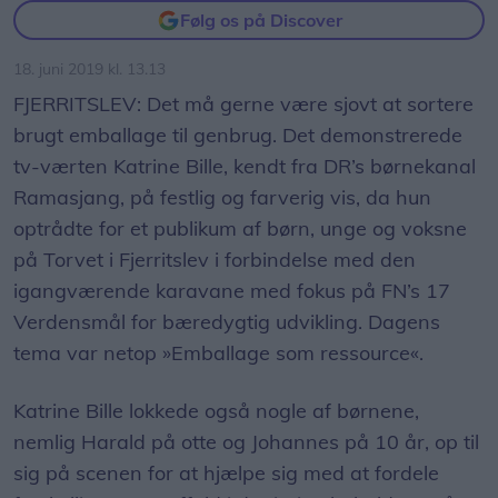
18. juni 2019 kl. 13.13
FJERRITSLEV: Det må gerne være sjovt at sortere
brugt emballage til genbrug. Det demonstrerede
tv-værten Katrine Bille, kendt fra DR’s børnekanal
Ramasjang, på festlig og farverig vis, da hun
optrådte for et publikum af børn, unge og voksne
på Torvet i Fjerritslev i forbindelse med den
igangværende karavane med fokus på FN’s 17
Verdensmål for bæredygtig udvikling. Dagens
tema var netop »Emballage som ressource«.
Katrine Bille lokkede også nogle af børnene,
nemlig Harald på otte og Johannes på 10 år, op til
sig på scenen for at hjælpe sig med at fordele
forskellige typer affald i de rigtige beholdere, så