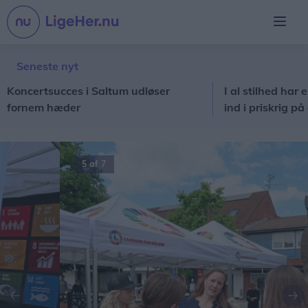
Seneste nyt
ertsucces i Saltum udløser
I al stilhed har en ny 
nem hæder
ind i priskrig på dagli
5 af 7
Forrige
Næ