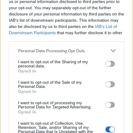
us or personal information disclosed to third parties prior to
kunne lide at være hos Annelise og Tage.
your opt-out. You may separately opt-out of the further
disclosure of your personal information by third parties on the
IAB’s list of downstream participants. This information may
also be disclosed by us to third parties on the
IAB’s List of
Downstream Participants
that may further disclose it to other
third parties.
Mennesker
Personal Data Processing Opt Outs
Demenskor vender tilbage til
I want to opt-out of the Sharing of my
Aabybro
personal data.
Opted In
Lokalredaktionen
I want to opt-out of the Sale of my
Personal Data.
Opted In
Følg os på Discover
I want to opt-out of processing my
06. august 2026 kl. 14.08
Personal Data for Targeted Advertising.
Charlotte Møller Hansen med svendeprøven - en dekoration til et bryllup.
Opted In
HUNE/AABYBRO: Efter en god start i foråret 2025
Charlotte sagde ja
I want to opt-out of Collection, Use,
vender demenskorene nu tilbage i Jammerbugt.
Retention, Sale, and/or Sharing of my
Da Tage en dag spurgte hende, om hun havde
Personal Data that Is Unrelated with the
Tilbuddet blev taget godt imod af både mennesker