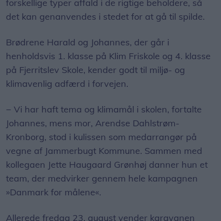
det kan genanvendes i stedet for at gå til spilde.
Brødrene Harald og Johannes, der går i
henholdsvis 1. klasse på Klim Friskole og 4. klasse
på Fjerritslev Skole, kender godt til miljø- og
klimavenlig adfærd i forvejen.
− Vi har haft tema og klimamål i skolen, fortalte
Johannes, mens mor, Arendse Dahlstrøm-
Kronborg, stod i kulissen som medarrangør på
vegne af Jammerbugt Kommune. Sammen med
kollegaen Jette Haugaard Grønhøj danner hun et
team, der medvirker gennem hele kampagnen
»Danmark for målene«.
Allerede fredag 23. august vender karavanen
tilbage til Fjerritslev, denne gang med temaet