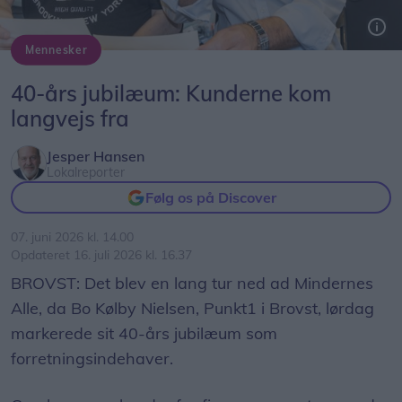
Mennesker
Hele lørdagen hyggede Bo Kølby Nielsen sammen med nye og gamle kunder. Her ser han på gamle fotos sammen med Michael Møller, der har været kunde i butikken gennem 40 år.
40-års jubilæum: Kunderne kom
langvejs fra
Jesper Hansen
Lokalreporter
Følg os på Discover
07. juni 2026 kl. 14.00
Opdateret 16. juli 2026 kl. 16.37
BROVST: Det blev en lang tur ned ad Mindernes
Alle, da Bo Kølby Nielsen, Punkt1 i Brovst, lørdag
markerede sit 40-års jubilæum som
forretningsindehaver.