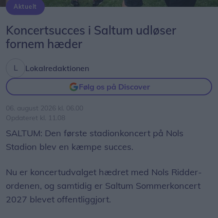
Aktuelt
Foto: Martin Wendel Damgård
Koncertsucces i Saltum udløser
fornem hæder
Lokalredaktionen
Følg os på Discover
06. august 2026 kl. 06.00
Opdateret kl. 11.08
SALTUM: Den første stadionkoncert på Nols
Stadion blev en kæmpe succes.
Nu er koncertudvalget hædret med Nols Ridder-
ordenen, og samtidig er Saltum Sommerkoncert
2027 blevet offentliggjort.