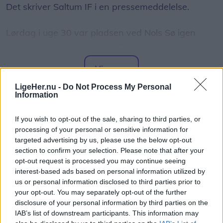
Det skriver Saltum IF i en pressemeddelelse.
Lørdag i uge 30 var pladsen ved Nols Sø igen
samlingspunkt for Saltum IF's traditionsrige
Torvedag. Mange lokale og besøgende lagde
Vis mere
vejen forbi for at opleve musik, aktiviteter,
Del artikel
LigeHer.nu -
Do Not Process My Personal
torvestemning og fællesskab.
Information
Et af dagens højdepunkter var uddelingen af den
If you wish to opt-out of the sale, sharing to third parties, or
traditionsrige Nols Ridder-orden, som hvert år
processing of your personal or sensitive information for
targeted advertising by us, please use the below opt-out
tildeles personer eller grupper, der har ydet en
section to confirm your selection. Please note that after your
særlig indsats for Saltum og lokalområdet.
opt-out request is processed you may continue seeing
interest-based ads based on personal information utilized by
Forud for overrækkelsen blev Saltum IF's nye
us or personal information disclosed to third parties prior to
your opt-out. You may separately opt-out of the further
træskårne Nols Ridder-statue afsløret.
disclosure of your personal information by third parties on the
IAB’s list of downstream participants. This information may
Statuen bliver fremover et varigt symbol på