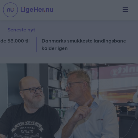
Seneste nyt
.000 til
Danmarks smukkeste landingsbane
Aaby
kalder igen
hæde
der 