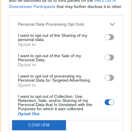
also be disclosed by us to third parties on the
IAB’s List of
Downstream Participants
that may further disclose it to other
hæderen og bærer navnene på alle tidligere
third parties.
modtagere af Nols Ridder-ordenen.
Mennesker
Personal Data Processing Opt Outs
Charlotte Møller Hansen kunne 1. august fejre 25-års jubilæum hos AT-Blomster i Brovst.
Charlotte har været med i 25 år: - Jeg
I want to opt-out of the Sharing of my
personal data.
elsker mit arbejde
Opted In
I want to opt-out of the Sale of my
Jesper Hansen
Personal Data.
Lokalreporter
Opted In
Følg os på Discover
I want to opt-out of processing my
Personal Data for Targeted Advertising.
05. august 2026 kl. 06.00
Opted In
BROVST: - Der er ikke to dage, der er ens. Så jeg
I want to opt-out of Collection, Use,
Retention, Sale, and/or Sharing of my
elsker mit job.
Personal Data that Is Unrelated with the
Purposes for which it was collected.
Opted Out
Sådan siger Charlotte Møller Hansen, der 1.
august kunne fejre sit 25-års jubilæum som
CONFIRM