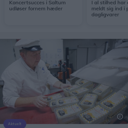
Koncertsucces i Saltum
I al stilhed har
udløser fornem hæder
meldt sig ind i 
dagligvarer
Aktuelt
Aabybro Mejeri er én af tre nordjyske producenter, der kan blive stemt videre til den landsdækkende kåring af 'Medlemmernes favorit'.