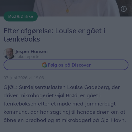
Mad & Drikke
Surdejsentusiasten Louise Gadeberg giver ikke op, selv om kommunen har sagt nej til et mikrobageri og brødbod på Gjøl Havn.
Efter afgørelse: Louise er gået i
tænkeboks
Jesper Hansen
Lokalreporter
Følg os på Discover
07. juni 2026 kl. 19.03
GJØL: Surdejsentusiasten Louise Gadeberg, der
driver mikrobageriet Gjøl Brød, er gået i
tænkeboksen efter et møde med Jammerbugt
kommune, der har sagt nej til hendes drøm om at
åbne en brødbod og et mikrobageri på Gjøl Havn.