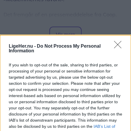
Det fremgår af en pressemeddelelse fra Coop.
Fra mandag 10. august kan Coops medlemmer i
Vis mere
Nordjylland stemme på den producent, de
Del artikel
foretrækker. Den nordjyske vinder går
LigeHer.nu -
Do Not Process My Personal
Information
efterfølgende videre til en landsdækkende
afstemning mod kandidater fra seks andre dele af
If you wish to opt-out of the sale, sharing to third parties, or
landet.
processing of your personal or sensitive information for
targeted advertising by us, please use the below opt-out
section to confirm your selection. Please note that after your
Den nye hæderspris skal være med til at sætte
opt-out request is processed you may continue seeing
fokus på danske producenter og lokale fødevarer.
interest-based ads based on personal information utilized by
us or personal information disclosed to third parties prior to
your opt-out. You may separately opt-out of the further
- Vores medlemmer siger klart, at de ønsker mere
disclosure of your personal information by third parties on the
fokus på danske og lokale fødevarer. Derfor laver
IAB’s list of downstream participants. This information may
vi nu en ny hæderspris, hvor medlemmerne
also be disclosed by us to third parties on the
IAB’s List of