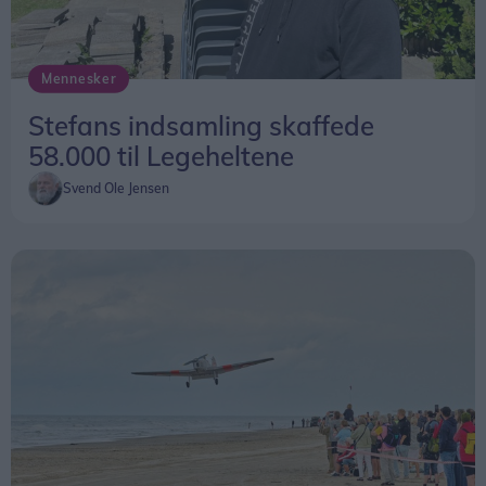
Det svarer til et gennemsnit på omkring 20.000
Mennesker
kroner per medarbejder i de omfattede butikker.
Stefans indsamling skaffede
58.000 til Legeheltene
Svend Ole Jensen