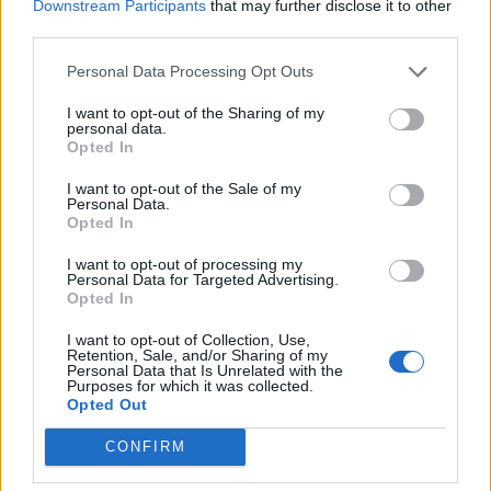
Downstream Participants
that may further disclose it to other
vælger den danske producent, de vil kåre som
third parties.
'Medlemmernes favorit', siger Annette Jorn,
Aktuelt
administrerende direktør i foreningen Coop amba,
Personal Data Processing Opt Outs
Stor kæde giver fri på barnets første
i pressemeddelelsen.
I want to opt-out of the Sharing of my
skoledag
personal data.
Opted In
Coop har indstillet i alt 21 mindre danske
Lokalredaktionen
producenter. Tre producenter er blevet udvalgt fra
I want to opt-out of the Sale of my
Personal Data.
hver af landets syv områder.
Opted In
Følg os på Discover
I want to opt-out of processing my
Ifølge Coop har Danmark mange producenter med
08. august 2026 kl. 10.00
Personal Data for Targeted Advertising.
Opted In
stærke lokale rødder, godt håndværk og
NORDJYLLAND: Butiksansatte i JYSK Danmark kan
interessante historier, som foreningen gerne vil
fra i år få fri med løn, når deres barn begynder i 0.
I want to opt-out of Collection, Use,
Retention, Sale, and/or Sharing of my
gøre mere synlige for medlemmerne.
klasse.
Personal Data that Is Unrelated with the
Purposes for which it was collected.
Opted Out
Den regionale afstemning løber fra 10. til 30.
Initiativet skal give medarbejderne mulighed for at
CONFIRM
august.
være til stede på en af familiens største
mærkedage.