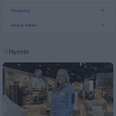
medarbejdere, siger Bo Viktor Andersen,
Shopping
landedirektør i JYSK Danmark.
Initiativet kommer blandt andet i kølvandet på en
Mad & drikke
medarbejdertilfredshedsundersøgelse i februar,
hvor JYSK Danmark opnåede sine hidtil højeste
resultater for arbejdsglæde og loyalitet.
Nyeste
- Vi har haft flotte målinger i mange år, men det
er første gang, vi scorer så højt. Vi vil fortsat
udvikle os som arbejdsplads og skabe initiativer,
der gør en positiv forskel for medarbejderne – som
for eksempel fri på barnets første skoledag, siger
Bo Viktor Andersen.
En vigtig dag for familien