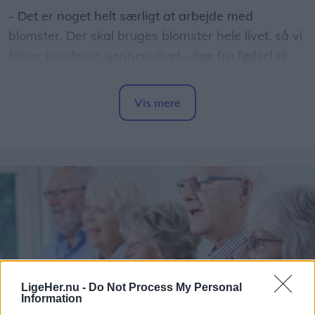
- Det er noget helt særligt at arbejde med
blomster. Der skal bruges blomster hele livet, så vi
følger kunderne gennem livet - lige fra fødsel til
grav, forklarer Charlotte om sit alsidige job.
Vis mere
Det hele begyndte, da hun som 17-årig blev ansat
Del artikel
som fejepige i AT-Blomster.
- Det hed det dengang. Nu kalder man det jo
ungarbejder. Det var et par timer hver dag efter
skoletid, hvor jeg lavede lidt af hvert, men jeg
kunne lide at være hos Annelise og Tage.
LigeHer.nu -
Do Not Process My Personal
Information