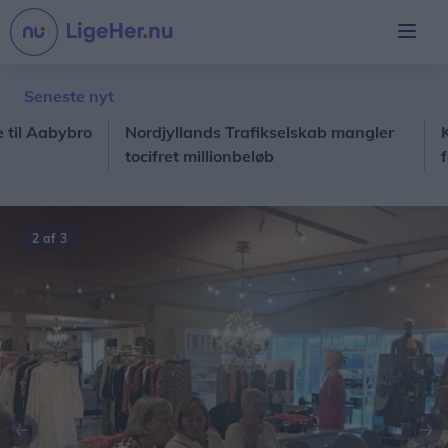
Seneste nyt
Aabybro
Nordjyllands Trafikselskab mangler
Koncer
tocifret millionbeløb
forne
2 af 3
Forrige
Næ