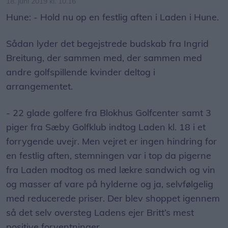
18. juni 2019 kl. 10.16
Hune: - Hold nu op en festlig aften i Laden i Hune.
Sådan lyder det begejstrede budskab fra Ingrid
Breitung, der sammen med, der sammen med
andre golfspillende kvinder deltog i
arrangementet.
- 22 glade golfere fra Blokhus Golfcenter samt 3
piger fra Sæby Golfklub indtog Laden kl. 18 i et
forrygende uvejr. Men vejret er ingen hindring for
en festlig aften, stemningen var i top da pigerne
fra Laden modtog os med lækre sandwich og vin
og masser af vare på hylderne og ja, selvfølgelig
med reducerede priser. Der blev shoppet igennem
så det selv oversteg Ladens ejer Britt’s mest
positive forventninger.