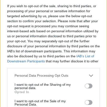
Mennesker
If you wish to opt-out of the sale, sharing to third parties, or
processing of your personal or sensitive information for
Demenskor vender tilbage til
targeted advertising by us, please use the below opt-out
Aabybro
section to confirm your selection. Please note that after your
opt-out request is processed you may continue seeing
interest-based ads based on personal information utilized by
Lokalredaktionen
us or personal information disclosed to third parties prior to
your opt-out. You may separately opt-out of the further
Følg os på Discover
disclosure of your personal information by third parties on the
IAB’s list of downstream participants. This information may
06. august 2026 kl. 14.08
Charlotte Møller Hansen med svendeprøven - en dekoration til et bryllup.
also be disclosed by us to third parties on the
IAB’s List of
HUNE/AABYBRO: Efter en god start i foråret 2025
Charlotte sagde ja
Downstream Participants
that may further disclose it to other
vender demenskorene nu tilbage i Jammerbugt.
third parties.
Da Tage en dag spurgte hende, om hun havde
Tilbuddet blev taget godt imod af både mennesker
Personal Data Processing Opt Outs
lyst til at komme i lære som blomsterbinder, var
med demens og deres pårørende.
hun på ingen måde i tvivl.
I want to opt-out of the Sharing of my
personal data.
Koret i Hune fortsætter, mens der i efteråret
Opted In
- Jeg sagde selvfølgelig ja - og så fik jeg
oprettes et nyt demenskor i Aabybro.
I want to opt-out of the Sale of my
uddannelsen med to år på handelsskole og to år
Personal Data.