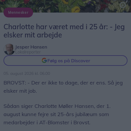
Mennesker
Charlotte Møller Hansen kunne 1. august fejre 25-års jubilæum hos AT-Blomster i Brovst.
Charlotte har været med i 25 år: - Jeg
elsker mit arbejde
Jesper Hansen
Lokalreporter
Følg os på Discover
05. august 2026 kl. 06.00
BROVST: - Der er ikke to dage, der er ens. Så jeg
elsker mit job.
Sådan siger Charlotte Møller Hansen, der 1.
august kunne fejre sit 25-års jubilæum som
medarbejder i AT-Blomster i Brovst.