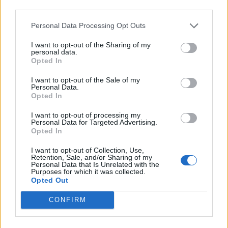
Aabybro
third parties.
Personal Data Processing Opt Outs
Lokalredaktionen
I want to opt-out of the Sharing of my
Følg os på Discover
personal data.
Opted In
06. august 2026 kl. 14.08
Charlotte Møller Hansen med svendeprøven - en dekoration til et bryllup.
I want to opt-out of the Sale of my
HUNE/AABYBRO: Efter en god start i foråret 2025
Charlotte sagde ja
Personal Data.
Opted In
vender demenskorene nu tilbage i Jammerbugt.
Da Tage en dag spurgte hende, om hun havde
Tilbuddet blev taget godt imod af både mennesker
I want to opt-out of processing my
lyst til at komme i lære som blomsterbinder, var
Personal Data for Targeted Advertising.
med demens og deres pårørende.
Opted In
hun på ingen måde i tvivl.
I want to opt-out of Collection, Use,
Koret i Hune fortsætter, mens der i efteråret
Retention, Sale, and/or Sharing of my
- Jeg sagde selvfølgelig ja - og så fik jeg
Personal Data that Is Unrelated with the
oprettes et nyt demenskor i Aabybro.
Purposes for which it was collected.
uddannelsen med to år på handelsskole og to år
Opted Out
på fagskole i Aarhus. Det har jeg ikke fortrudt,
Baggrunden er, at interessen i Brovst har været
CONFIRM
siger Charlotte.
begrænset, mens flere har efterspurgt et tilbud i
Aabybro.