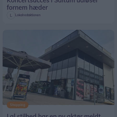
Koncertsucces i Saltum udløser
fornem hæder
Lokalredaktionen
Shopping
I al stilhed har en ny aktør meldt