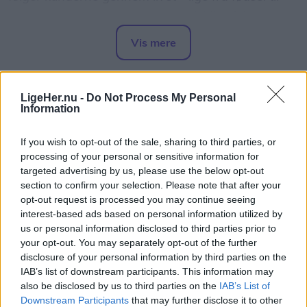
grav, forklarer Charlotte om sit alsidige job.
Vis mere
Det hele begyndte, da hun som 17-årig blev ansat
Del artikel
som fejepige i AT-Blomster.
LigeHer.nu -
Do Not Process My Personal
- Det hed det dengang. Nu kalder man det jo
Information
ungarbejder. Det var et par timer hver dag efter
If you wish to opt-out of the sale, sharing to third parties, or
skoletid, hvor jeg lavede lidt af hvert, men jeg
processing of your personal or sensitive information for
kunne lide at være hos Annelise og Tage.
targeted advertising by us, please use the below opt-out
section to confirm your selection. Please note that after your
opt-out request is processed you may continue seeing
interest-based ads based on personal information utilized by
us or personal information disclosed to third parties prior to
your opt-out. You may separately opt-out of the further
disclosure of your personal information by third parties on the
Mennesker
IAB’s list of downstream participants. This information may
also be disclosed by us to third parties on the
IAB’s List of
Demenskor vender tilbage til
Downstream Participants
that may further disclose it to other