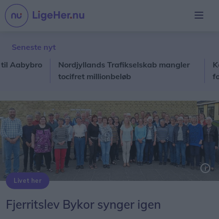
Seneste nyt
abybro
Nordjyllands Trafikselskab mangler
Koncer
tocifret millionbeløb
fornem
Livet her
Fjerritslev Bykor er klar til sæsonstart 5. september. Privatfoto
Fjerritslev Bykor synger igen