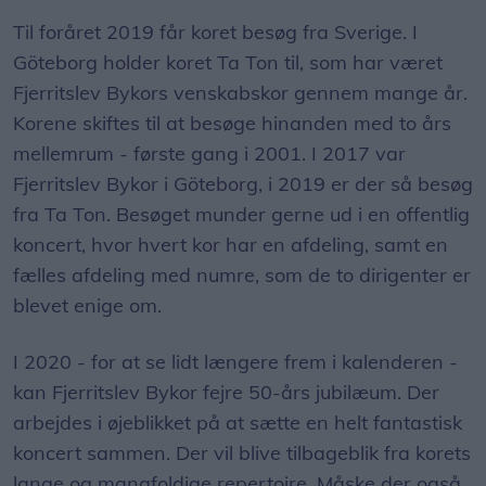
Til foråret 2019 får koret besøg fra Sverige. I
Göteborg holder koret Ta Ton til, som har været
Fjerritslev Bykors venskabskor gennem mange år.
Korene skiftes til at besøge hinanden med to års
mellemrum - første gang i 2001. I 2017 var
Fjerritslev Bykor i Göteborg, i 2019 er der så besøg
fra Ta Ton. Besøget munder gerne ud i en offentlig
koncert, hvor hvert kor har en afdeling, samt en
fælles afdeling med numre, som de to dirigenter er
blevet enige om.
I 2020 - for at se lidt længere frem i kalenderen -
kan Fjerritslev Bykor fejre 50-års jubilæum. Der
arbejdes i øjeblikket på at sætte en helt fantastisk
koncert sammen. Der vil blive tilbageblik fra korets
lange og mangfoldige repertoire. Måske der også