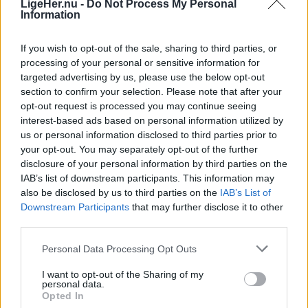
LigeHer.nu -
Do Not Process My Personal
- Det er Danmarks hyggeligste truckershow. Vi
Information
tager os af truckerne, mens de er her. De er ikke
overladt til sig selv – og vi lægger vægt på, at de
If you wish to opt-out of the sale, sharing to third parties, or
processing of your personal or sensitive information for
sagtens kan have familien med til Vester Thorup.
targeted advertising by us, please use the below opt-out
Det er meget mere end et truckershow – det er et
section to confirm your selection. Please note that after your
familietræf, hvor alle kan hygge sig og samtidig
opt-out request is processed you may continue seeing
Aktuelt
Beredskabsstyrelsens nye opgørelse, Redningsberedskabet i tal 2025, viser at Region Nordjylland er den region, der havde den mest positive udvikling.
interest-based ads based on personal information utilized by
vise deres biler frem.
us or personal information disclosed to third parties prior to
Godt nyt: Hjælpen kommer hurtigere
your opt-out. You may separately opt-out of the further
frem
- Vi har også mere at byde på end andre. Fordi vi
disclosure of your personal information by third parties on the
ligger ved Vesterhavet, og hele vores særlige
IAB’s list of downstream participants. This information may
also be disclosed by us to third parties on the
IAB’s List of
Emilie Nesheim Shaw
fiskermiljø er lidt eksotisk og godt til en familietur,
Downstream Participants
that may further disclose it to other
når man ikke lige kommer fra egnen.
Følg os på Discover
third parties.
Personal Data Processing Opt Outs
- Vi hører også fra truckerne, at de godt kan lide,
09. august 2026 kl. 14.03
at der er styr på tingene i Vester Thorup. Det er nu
NORDJYLLAND: De kommunale
I want to opt-out of the Sharing of my
personal data.
ikke noget særligt, synes vi selv. Det er bare
redningsberedskaber i Nordjylland blev hurtigere
Opted In