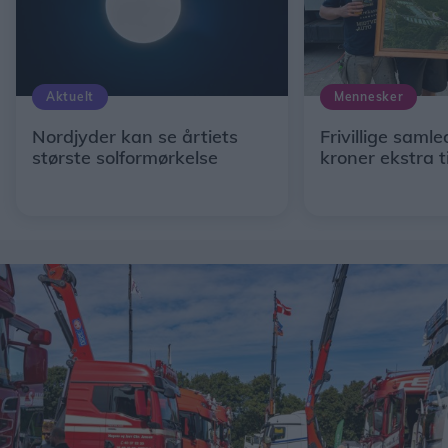
Aktuelt
Mennesker
Nordjyder kan se årtiets
Frivillige saml
største solformørkelse
kroner ekstra ti