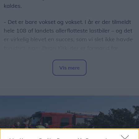
kaldes.
- Det er bare vokset og vokset. I år er der tilmeldt
hele 108 af landets allerflotteste lastbiler – og det
er virkelig blevet en succes, som vi slet ikke havde
forudset, siger Brian Kirk, der er formand for
Thorup-Klim Boldklub.
Vis mere
- Vi har endda allerede tilsagn fra godt 30, der
Del artikel
også vil være med næste år, selv om vi slet ikke er
begyndt på planlægningen endnu.
Danmarks hyggeligste
Brian Kirk har også en forklaring på, hvorfor
truckershowet er blevet en succes hos lastbilfolket.