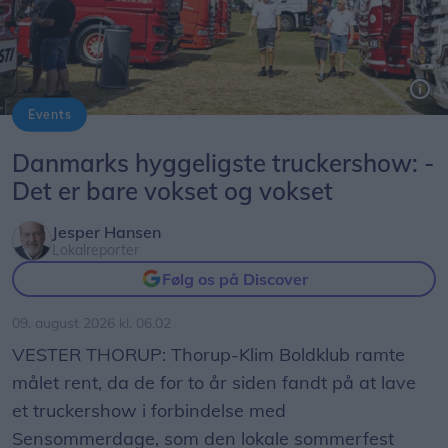
Events
Truckershowet sætter Vester Thorup på lastbilernes Danmarkskort, når Sensommerdagene løber af stablen i dagene 14. til 16. august.
Danmarks hyggeligste truckershow: -
Det er bare vokset og vokset
Jesper Hansen
Lokalreporter
Følg os på Discover
09. august 2026 kl. 06.02
VESTER THORUP: Thorup-Klim Boldklub ramte
målet rent, da de for to år siden fandt på at lave
et truckershow i forbindelse med
Sensommerdage, som den lokale sommerfest