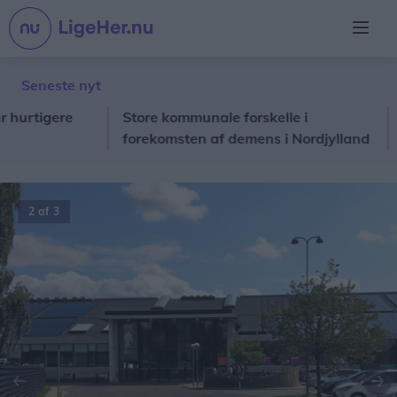
Seneste nyt
tigere
Store kommunale forskelle i
Blæ
forekomsten af demens i Nordjylland
øde
2 af 3
Forrige
Næ