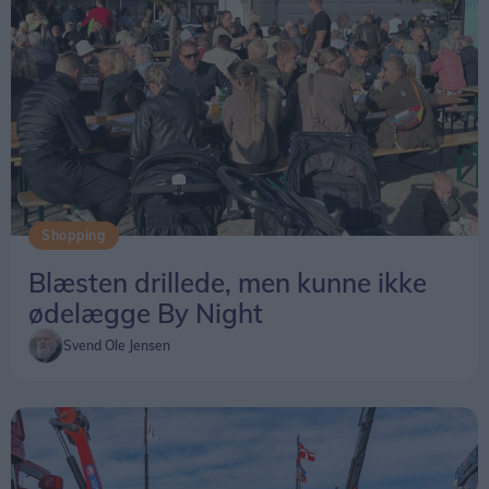
Beredskabsstyrelsen understreger dog, at
ændringen først trådte i kraft sidst på året, og at
tallene for 2025 derfor ikke kan bruges til at
vurdere, om de nye regler har haft betydning for
afgangstiderne.
Shopping
Blæsten drillede, men kunne ikke
ødelægge By Night
Svend Ole Jensen