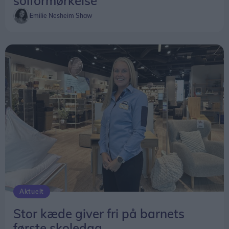
solformørkelse
Emilie Nesheim Shaw
Aktuelt
Stor kæde giver fri på barnets
første skoledag