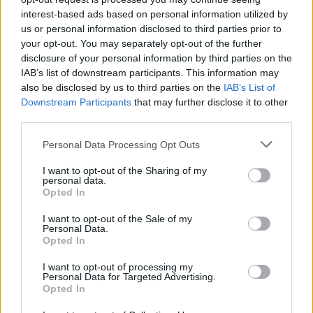
fælles oplevelse – og inspirere til ny viden og
Følg os på Discover
interest-based ads based on personal information utilized by
nysgerrighed på naturvidenskab, siger Tina Ibsen,
us or personal information disclosed to third parties prior to
09. august 2026 kl. 11.00
der er astrofysiker og en af initiativtagerne til
your opt-out. You may separately opt-out of the further
disclosure of your personal information by third parties on the
NORDJYLLAND: Region Nordjylland har den
Sol26.
IAB’s list of downstream participants. This information may
laveste forekomst af demens blandt ældre
also be disclosed by us to third parties on the
IAB’s List of
borgere i Danmark. Inden for regionen er der dog
Herunder får man et overblik over, hvornår
Downstream Participants
that may further disclose it to other
third parties.
store forskelle.
solformørkelsen rammer forskellige steder i
Nordjylland.
Personal Data Processing Opt Outs
Rebild Kommune har den højeste andel af borgere
I want to opt-out of the Sharing of my
med demens, mens Jammerbugt Kommune har
personal data.
Opted In
den laveste.
I want to opt-out of the Sale of my
Personal Data.
Det skriver FOA i en pressemeddelelse.
Opted In
Samtidig advarer FOA om, at det stigende antal
I want to opt-out of processing my
Personal Data for Targeted Advertising.
Vis mere
borgere med demens lægger et voksende pres på
Opted In
Del artikel
ældreplejen.