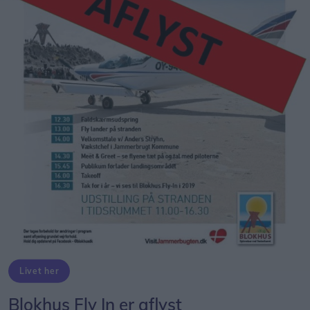
Livet her
Blokhus Fly In er aflyst