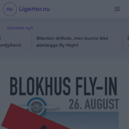
Seneste nyt
Blæsten drillede, men kunne ikke
Danma
lland
ødelægge By Night
- Det