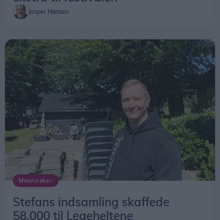
Jesper Hansen
Mennesker
Stefans indsamling skaffede
58.000 til Legeheltene