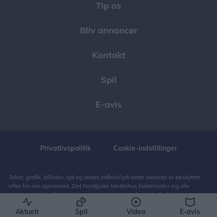
Tip os
Bliv annoncør
Kontakt
Spil
E-avis
Privatlivspolitik
Cookie-indstillinger
Tekst, grafik, billeder, lyd og andet indhold på dette website er beskyttet
efter lov om ophavsret. Det Nordjyske Mediehus forbeholder sig alle
rettigheder til indholdet, herunder retten til at udnytte indholdet med
henblik på tekst- og datamining, jf. ophavsretslovens § 11 b og DSM-
Aktuelt
Spil
Video
E-avis
direktivets artikel 4.