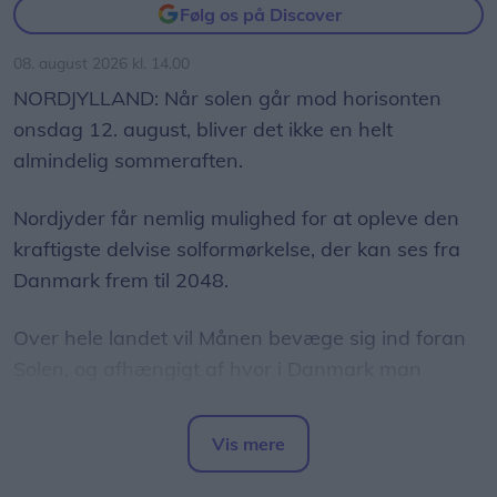
Følg os på Discover
08. august 2026 kl. 14.00
NORDJYLLAND: Når solen går mod horisonten
onsdag 12. august, bliver det ikke en helt
almindelig sommeraften.
Nordjyder får nemlig mulighed for at opleve den
kraftigste delvise solformørkelse, der kan ses fra
Danmark frem til 2048.
Over hele landet vil Månen bevæge sig ind foran
Solen, og afhængigt af hvor i Danmark man
befinder sig, vil op mod 86 procent af Solens skive
være dækket.
Vis mere
Del artikel
Det oplyser sol26 i en pressemeddelelse.