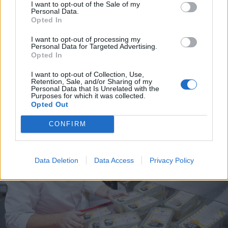
I want to opt-out of the Sale of my
Personal Data.
Opted In
Aktuelt
Shopping
I want to opt-out of processing my
Koncertsucces i Saltum
I al stilhed har
Personal Data for Targeted Advertising.
udløser fornem hæder
meldt sig ind i 
Opted In
dagligvarer
I want to opt-out of Collection, Use,
Retention, Sale, and/or Sharing of my
Personal Data that Is Unrelated with the
Purposes for which it was collected.
Opted Out
CONFIRM
Data Deletion
Data Access
Privacy Policy