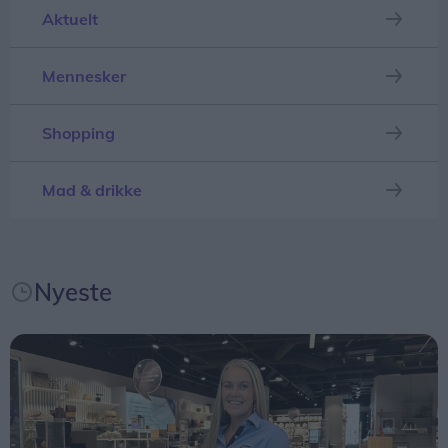
Aktuelt
Mennesker
Shopping
Mad & drikke
Kun de mest erfarne piloter
Nyeste
Interessen for at deltage i Blokhus Fly-In er stor,
men kun 20 piloter inviteres hvert år til at lande
på stranden.
Deltagerfeltet sammensættes med fokus på