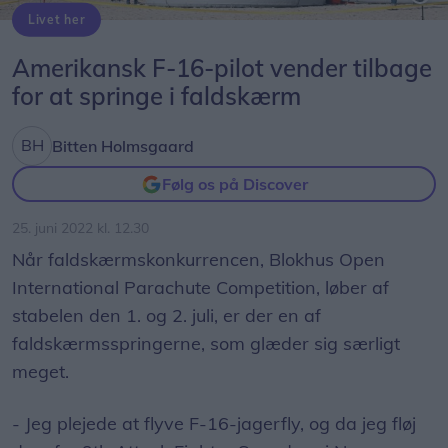
Livet her
Den amerikanske faldskærmsspringer, James Hayhurst, lander på stranden i Blokhus til Blokhus Open i 2019. Arkivfoto. Foto: Privatfoto
Amerikansk F-16-pilot vender tilbage
for at springe i faldskærm
Bitten Holmsgaard
Følg os på Discover
25. juni 2022 kl. 12.30
Når faldskærmskonkurrencen, Blokhus Open
International Parachute Competition, løber af
stabelen den 1. og 2. juli, er der en af
faldskærmsspringerne, som glæder sig særligt
meget.
- Jeg plejede at flyve F-16-jagerfly, og da jeg fløj