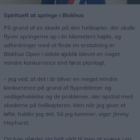
James Hayhurst er 69 år og medlem af det amerikanske landshold i præcisionsspring. Han har tidligere været udstationeret på Flyvestation Aalborg, da han var jagerpilot i det amerikanske luftvåben. Privatfoto
Spirituelt at springe i Blokhus
På grund af en skade på den helikopter, der skulle
flyver springerne op i én kilometers højde, og
udfordringer med at finde en erstatning er
Blokhus Open i sidste øjeblik blevet en noget
mindre konkurrence end først planlagt.
- Jeg ved, at det i år bliver en meget mindre
konkurrence på grund af flyproblemer og
vedligeholdelse og de problemer, der opstod med
skaderne på helikopteren. Men når jeg giver et
løfte, holder jeg det. Så jeg kommer, siger Jimmy
Hayhurst.
Og han glæder sig helt vildt til igen at svæve i en