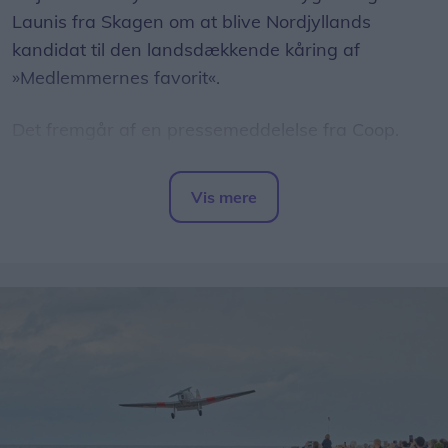
Launis fra Skagen om at blive Nordjyllands
kandidat til den landsdækkende kåring af
»Medlemmernes favorit«.
Det fremgår af en pressemeddelelse fra Coop.
Fra mandag 10. august kan Coops medlemmer i
Vis mere
Nordjylland stemme på den producent, de
Del artikel
foretrækker. Den nordjyske vinder går
efterfølgende videre til en landsdækkende
afstemning mod kandidater fra seks andre dele af
landet.
Den nye hæderspris skal være med til at sætte
fokus på danske producenter og lokale fødevarer.