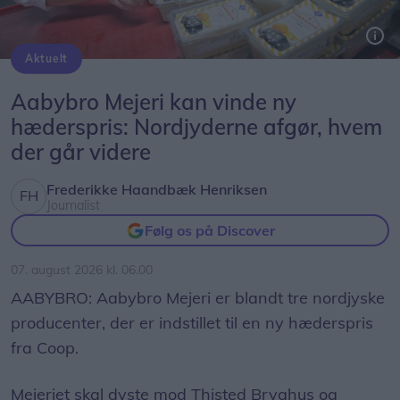
Aktuelt
Aabybro Mejeri er én af tre nordjyske producenter, der kan blive stemt videre til den landsdækkende kåring af 'Medlemmernes favorit'.
Aabybro Mejeri kan vinde ny
hæderspris: Nordjyderne afgør, hvem
der går videre
Frederikke Haandbæk Henriksen
Journalist
Følg os på Discover
07. august 2026 kl. 06.00
AABYBRO: Aabybro Mejeri er blandt tre nordjyske
producenter, der er indstillet til en ny hæderspris
fra Coop.
Mejeriet skal dyste mod Thisted Bryghus og