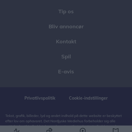
Tip os
Bliv annoncør
Kontakt
Spil
E-avis
Privatlivspolitik
Cookie-indstillinger
Tekst, grafik, billeder, lyd og andet indhold på dette website er beskyttet
efter lov om ophavsret. Det Nordjyske Mediehus forbeholder sig alle
rettigheder til indholdet, herunder retten til at udnytte indholdet med
henblik på tekst- og datamining, jf. ophavsretslovens § 11 b og DSM-