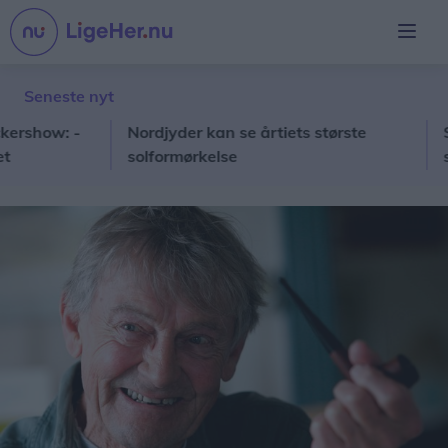
Seneste nyt
how: -
Nordjyder kan se årtiets største
Stor 
solformørkelse
skol