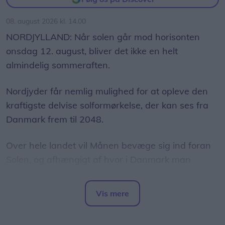
08. august 2026 kl. 14.00
NORDJYLLAND: Når solen går mod horisonten
onsdag 12. august, bliver det ikke en helt
almindelig sommeraften.
Nordjyder får nemlig mulighed for at opleve den
kraftigste delvise solformørkelse, der kan ses fra
Danmark frem til 2048.
Over hele landet vil Månen bevæge sig ind foran
Solen, og afhængigt af hvor i Danmark man
befinder sig, vil op mod 86 procent af Solens skive
være dækket.
Vis mere
Del artikel
Det oplyser sol26 i en pressemeddelelse.