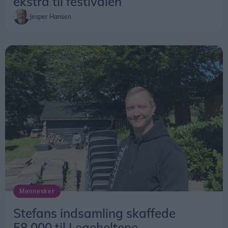
ekstra til festivalen
Jesper Hansen
Mennesker
Stefans indsamling skaffede
58.000 til Legeheltene