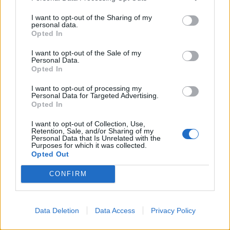
Lokalreporter
nysgerrighed på naturvidenskab, siger Tina Ibsen,
I want to opt-out of the Sharing of my
Følg os på Discover
der er astrofysiker og en af initiativtagerne til
personal data.
Opted In
Sol26.
09. august 2026 kl. 06.02
I want to opt-out of the Sale of my
VESTER THORUP: Thorup-Klim Boldklub ramte
Personal Data.
Herunder får man et overblik over, hvornår
Opted In
målet rent, da de for to år siden fandt på at lave
solformørkelsen rammer forskellige steder i
et truckershow i forbindelse med
I want to opt-out of processing my
Nordjylland.
Personal Data for Targeted Advertising.
Sensommerdage, som den lokale sommerfest
Opted In
kaldes.
I want to opt-out of Collection, Use,
Retention, Sale, and/or Sharing of my
Personal Data that Is Unrelated with the
- Det er bare vokset og vokset. I år er der tilmeldt
Purposes for which it was collected.
Opted Out
hele 108 af landets allerflotteste lastbiler – og det
er virkelig blevet en succes, som vi slet ikke havde
CONFIRM
forudset, siger Brian Kirk, der er formand for
Thorup-Klim Boldklub.
Data Deletion
Data Access
Privacy Policy
Vis mere
- Vi har endda allerede tilsagn fra godt 30, der