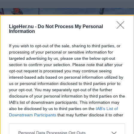
Formørkelsen topper omkring klokken 20.00, kort
før solnedgang, hvilket giver gode muligheder for
at opleve fænomenet fra steder med frit udsyn
LigeHer.nu -
Do Not Process My Personal
Information
mod vest.
If you wish to opt-out of the sale, sharing to third parties, or
For mange nordjyder kan kysterne, fjordene og de
processing of your personal or sensitive information for
åbne landskaber danne en flot ramme om den
targeted advertising by us, please use the below opt-out
section to confirm your selection. Please note that after your
sjældne naturoplevelse, hvis vejret arter sig.
opt-out request is processed you may continue seeing
interest-based ads based on personal information utilized by
- En solformørkelse er en af de få begivenheder,
us or personal information disclosed to third parties prior to
der kan få os alle til at stoppe op og kigge i
your opt-out. You may separately opt-out of the further
disclosure of your personal information by third parties on the
Events
samme retning. Det er både smukt, fascinerende
Truckershowet sætter Vester Thorup på lastbilernes Danmarkskort, når Sensommerdagene løber af stablen i dagene 14. til 16. august.
IAB’s list of downstream participants. This information may
og en fantastisk anledning til at samles om Solen,
also be disclosed by us to third parties on the
IAB’s List of
Danmarks hyggeligste truckershow: -
dens betydning for livet på Jorden og vores plads i
Downstream Participants
that may further disclose it to other
Det er bare vokset og vokset
third parties.
universet. Med Sol26 vil vi give danskerne en
fælles oplevelse – og inspirere til ny viden og
Jesper Hansen
Personal Data Processing Opt Outs