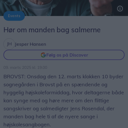
Events
Til onsdagens højskoleformiddag i Brovst Sognegård kan deltagerne blive klogere på den populære sangskriver Jens Rosendal, der er manden bag sange som ”Du kom med alt det, der var dig” og ”Som solskin over mark og hav”.
Foto: Privat
Hør om manden bag salmerne
Jesper Hansen
Følg os på Discover
09. marts 2025 kl. 19.00
BROVST: Onsdag den 12. marts klokken 10 byder
sognegården i Brovst på en spændende og
hyggelig højskoleformiddag, hvor deltagerne både
kan synge med og høre mere om den flittige
sangskriver og salmedigter Jens Rosendal, der
manden bag hele ti af de nyere sange i
højskolesangbogen.