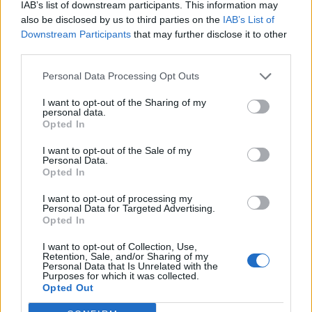
IAB’s list of downstream participants. This information may
Danmark frem til 2048.
also be disclosed by us to third parties on the
IAB’s List of
Downstream Participants
that may further disclose it to other
Over hele landet vil Månen bevæge sig ind foran
third parties.
Solen, og afhængigt af hvor i Danmark man
Personal Data Processing Opt Outs
befinder sig, vil op mod 86 procent af Solens skive
være dækket.
I want to opt-out of the Sharing of my
Vis mere
personal data.
Opted In
Del artikel
Det oplyser sol26 i en pressemeddelelse.
I want to opt-out of the Sale of my
Personal Data.
Opted In
Formørkelsen topper omkring klokken 20.00, kort
før solnedgang, hvilket giver gode muligheder for
I want to opt-out of processing my
Personal Data for Targeted Advertising.
at opleve fænomenet fra steder med frit udsyn
Opted In
mod vest.
I want to opt-out of Collection, Use,
Retention, Sale, and/or Sharing of my
Personal Data that Is Unrelated with the
For mange nordjyder kan kysterne, fjordene og de
Purposes for which it was collected.
Opted Out
åbne landskaber danne en flot ramme om den
sjældne naturoplevelse, hvis vejret arter sig.