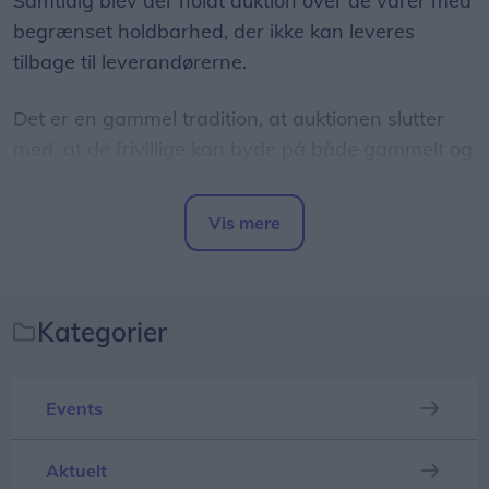
Samtidig blev der holdt auktion over de varer med
begrænset holdbarhed, der ikke kan leveres
tilbage til leverandørerne.
Det er en gammel tradition, at auktionen slutter
med, at de frivillige kan byde på både gammelt og
falmet luftfoto af et dambrug, hvor vinderen så
har retten til at opbevare billedet til næste års
Vis mere
Vesterhavsrock.
Del artikel
Der måtte en lang budrunde til, før retten til
billedet endte hos Martin Mogensen og Andreas
Kategorier
Sand, der var gået i makkerskab og måtte bløde
hele 3000 kroner til fælleskassen for den
Events
fornøjelse.
Aktuelt
Engagement