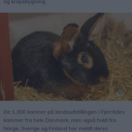
og kropsbygning.
På ejendommen på Tranum Engevej avler Torben Christensen kaniner af den engelske race Tan, som er kendt for den smukke brune farve.
De 1.300 kaniner på landsudstillingen i Fjerritslev
kommer fra hele Danmark, men også hold fra
Norge, Sverige og Finland har meldt deres