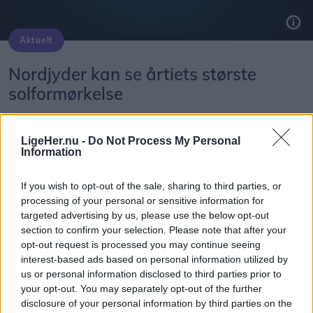
Aktuelt
Solformørkelsen 12. august bliver den mest markante, der kan opleves fra Danmark i mere end 20 år. Billedet her er fra delvis solformørkelse Aalborg 29. marts 2025.
Arkivfoto: Martél Andersen
Nordjyder kan se årtiets største
solformørkelse
Emilie Nesheim Shaw
LigeHer.nu -
Do Not Process My Personal
Information
Følg os på Discover
08. august 2026 kl. 14.00
If you wish to opt-out of the sale, sharing to third parties, or
processing of your personal or sensitive information for
NORDJYLLAND: Når solen går mod horisonten
targeted advertising by us, please use the below opt-out
onsdag 12. august, bliver det ikke en helt
section to confirm your selection. Please note that after your
opt-out request is processed you may continue seeing
almindelig sommeraften.
interest-based ads based on personal information utilized by
us or personal information disclosed to third parties prior to
Nordjyder får nemlig mulighed for at opleve den
your opt-out. You may separately opt-out of the further
kraftigste delvise solformørkelse, der kan ses fra
disclosure of your personal information by third parties on the