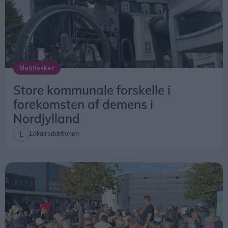
opleve en kraftigere solformørkelse herhjemme.
Vil man se det præcise tidspunkt for
solformørkelsen på en bestemt lokation kan den
findes
her
.
Mennesker
Store kommunale forskelle i
forekomsten af demens i
Nordjylland
Lokalredaktionen