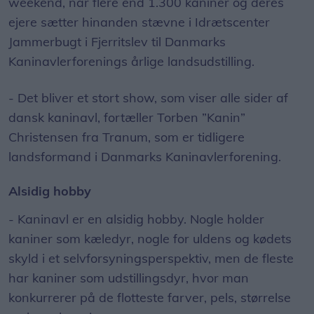
weekend, når flere end 1.300 kaniner og deres
ejere sætter hinanden stævne i Idrætscenter
Jammerbugt i Fjerritslev til Danmarks
Kaninavlerforenings årlige landsudstilling.
- Det bliver et stort show, som viser alle sider af
dansk kaninavl, fortæller Torben ”Kanin”
Christensen fra Tranum, som er tidligere
landsformand i Danmarks Kaninavlerforening.
Alsidig hobby
- Kaninavl er en alsidig hobby. Nogle holder
kaniner som kæledyr, nogle for uldens og kødets
skyld i et selvforsyningsperspektiv, men de fleste
har kaniner som udstillingsdyr, hvor man
konkurrerer på de flotteste farver, pels, størrelse