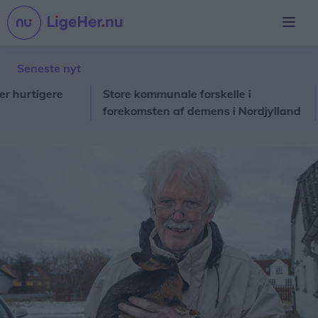
Seneste nyt
tigere
Store kommunale forskelle i
Blæ
forekomsten af demens i Nordjylland
øde