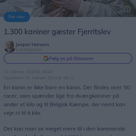
Det sker
Torben ”Kanin” Christensen fra Tranum er tidligere landsformand i Danmarks Kaninavlerforening. Han glæder sig til weekendens store kaninudstilling med 1.300 dyr fra hele landet i Fjerritslev.
1.300 kaniner gæster Fjerritslev
Jesper Hansen
Lokalreporter
Følg os på Discover
12. februar 2024 kl. 06.00
Opdateret 19. februar 2024 kl. 08.11
En kanin er ikke bare en kanin. Der findes over 50
racer, som spænder lige fra dværgkaniner på
under et kilo og til Belgisk Kæmpe, der nemt kan
veje ni til ti kilo.
Det kan man se meget mere til i den kommende