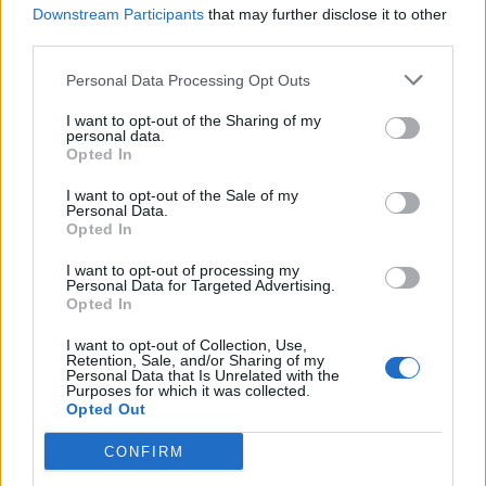
har fået en god 
Downstream Participants
that may further disclose it to other
third parties.
Personal Data Processing Opt Outs
Andre læser også
I want to opt-out of the Sharing of my
personal data.
Opted In
I want to opt-out of the Sale of my
Personal Data.
Opted In
I want to opt-out of processing my
Personal Data for Targeted Advertising.
Opted In
Events
Aktuelt
I want to opt-out of Collection, Use,
Retention, Sale, and/or Sharing of my
Handelsformand håber på
Arrangør af Ve
Personal Data that Is Unrelated with the
Purposes for which it was collected.
hygge og fest til By Night i
føler sig overb
Opted Out
Aabybro
publikumsreko
CONFIRM