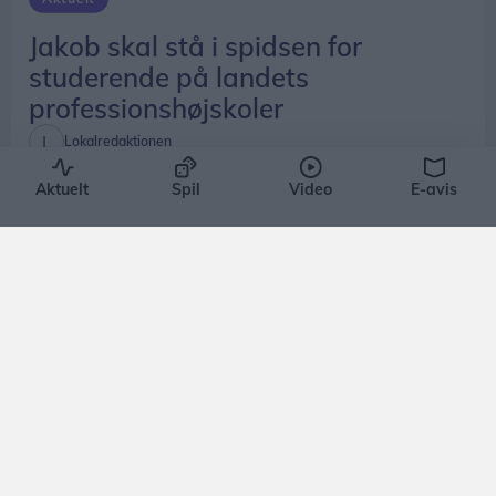
Jakob skal stå i spidsen for
studerende på landets
professionshøjskoler
Lokalredaktionen
Aktuelt
Spil
Video
E-avis