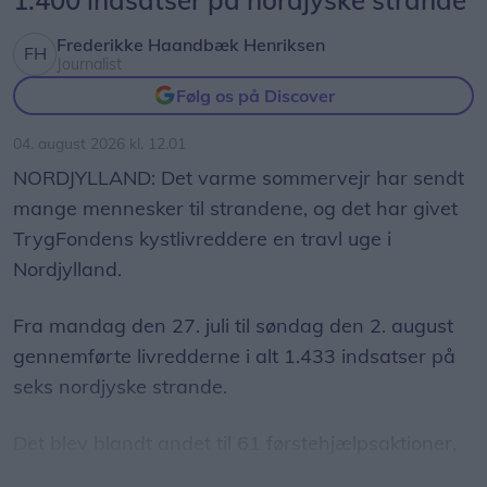
Frederikke Haandbæk Henriksen
Journalist
Charlotte Møller Hansen med svendeprøven - en dekoration til et bryllup.
Følg os på Discover
Charlotte sagde ja
Da Tage en dag spurgte hende, om hun havde
04. august 2026 kl. 12.01
lyst til at komme i lære som blomsterbinder, var
NORDJYLLAND: Det varme sommervejr har sendt
hun på ingen måde i tvivl.
mange mennesker til strandene, og det har givet
TrygFondens kystlivreddere en travl uge i
- Jeg sagde selvfølgelig ja - og så fik jeg
Nordjylland.
uddannelsen med to år på handelsskole og to år
på fagskole i Aarhus. Det har jeg ikke fortrudt,
Fra mandag den 27. juli til søndag den 2. august
siger Charlotte.
gennemførte livredderne i alt 1.433 indsatser på
seks nordjyske strande.
- Det er jo en fornøjelse at arbejde med blomster.
De er smukke - og giver mening ved alle livets
Det blev blandt andet til 61 førstehjælpsaktioner,
højtidsstunder.
152 forebyggende indsatser og 1.218 oplysende