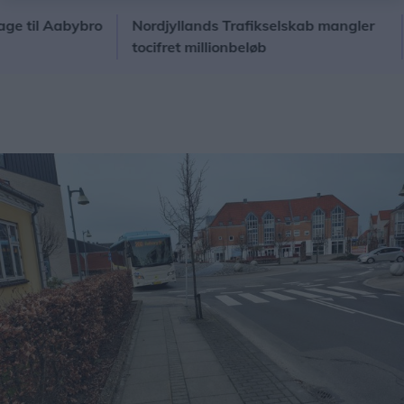
il Aabybro
Nordjyllands Trafikselskab mangler
Kon
tocifret millionbeløb
fo