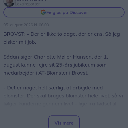
Lokalreporter
Følg os på Discover
05. august 2026 kl. 06.00
BROVST: - Der er ikke to dage, der er ens. Så jeg
elsker mit job.
Sådan siger Charlotte Møller Hansen, der 1.
august kunne fejre sit 25-års jubilæum som
medarbejder i AT-Blomster i Brovst.
- Det er noget helt særligt at arbejde med
blomster. Der skal bruges blomster hele livet, så vi
følger kunderne gennem livet - lige fra fødsel til
grav, forklarer Charlotte om sit alsidige job.
Vis mere
Det hele begyndte, da hun som 17-årig blev ansat