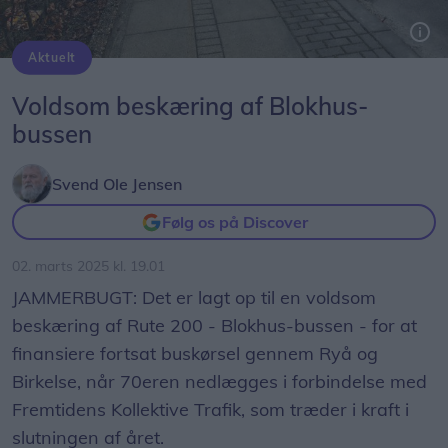
Aktuelt
Der er lagt op til, at Blokhus-busen kun skal have to morgen-afgange på skoledage
Voldsom beskæring af Blokhus-
bussen
Svend Ole Jensen
Følg os på Discover
02. marts 2025 kl. 19.01
JAMMERBUGT: Det er lagt op til en voldsom
beskæring af Rute 200 - Blokhus-bussen - for at
finansiere fortsat buskørsel gennem Ryå og
Birkelse, når 70eren nedlægges i forbindelse med
Fremtidens Kollektive Trafik, som træder i kraft i
slutningen af året.