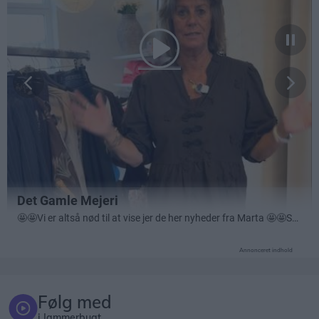
Annonceret indhold
Følg med
i Jammerbugt