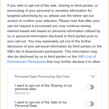
- En solformørkelse er en af de få begivenheder,
If you wish to opt-out of the sale, sharing to third parties, or
der kan få os alle til at stoppe op og kigge i
processing of your personal or sensitive information for
targeted advertising by us, please use the below opt-out
Events
samme retning. Det er både smukt, fascinerende
Truckershowet sætter Vester Thorup på lastbilernes Danmarkskort, når Sensommerdagene løber af stablen i dagene 14. til 16. august.
section to confirm your selection. Please note that after your
og en fantastisk anledning til at samles om Solen,
Danmarks hyggeligste truckershow: -
opt-out request is processed you may continue seeing
dens betydning for livet på Jorden og vores plads i
interest-based ads based on personal information utilized by
Det er bare vokset og vokset
us or personal information disclosed to third parties prior to
universet. Med Sol26 vil vi give danskerne en
your opt-out. You may separately opt-out of the further
fælles oplevelse – og inspirere til ny viden og
Jesper Hansen
disclosure of your personal information by third parties on the
Lokalreporter
nysgerrighed på naturvidenskab, siger Tina Ibsen,
IAB’s list of downstream participants. This information may
Følg os på Discover
also be disclosed by us to third parties on the
IAB’s List of
der er astrofysiker og en af initiativtagerne til
Downstream Participants
that may further disclose it to other
Sol26.
09. august 2026 kl. 06.02
third parties.
VESTER THORUP: Thorup-Klim Boldklub ramte
Herunder får man et overblik over, hvornår
Personal Data Processing Opt Outs
målet rent, da de for to år siden fandt på at lave
solformørkelsen rammer forskellige steder i
I want to opt-out of the Sharing of my
et truckershow i forbindelse med
personal data.
Nordjylland.
Opted In
Sensommerdage, som den lokale sommerfest
kaldes.
I want to opt-out of the Sale of my
Personal Data.