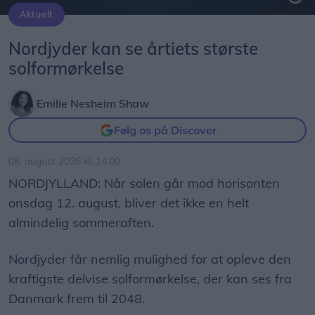
Aktuelt
Solformørkelsen 12. august bliver den mest markante, der kan opleves fra Danmark i mere end 20 år. Billedet her er fra delvis solformørkelse Aalborg 29. marts 2025.
Arkivfoto: Martél Andersen
Nordjyder kan se årtiets største
solformørkelse
Emilie Nesheim Shaw
Følg os på Discover
08. august 2026 kl. 14.00
NORDJYLLAND: Når solen går mod horisonten
onsdag 12. august, bliver det ikke en helt
almindelig sommeraften.
Nordjyder får nemlig mulighed for at opleve den
kraftigste delvise solformørkelse, der kan ses fra
Danmark frem til 2048.