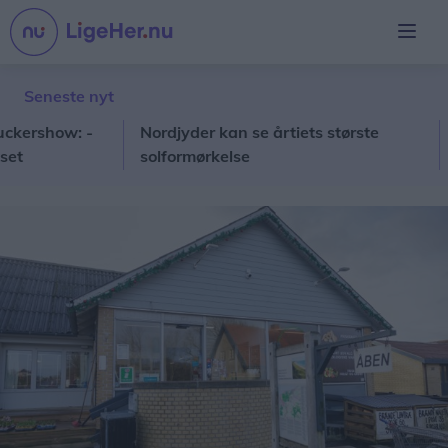
Seneste nyt
show: -
Nordjyder kan se årtiets største
Stor
solformørkelse
sko