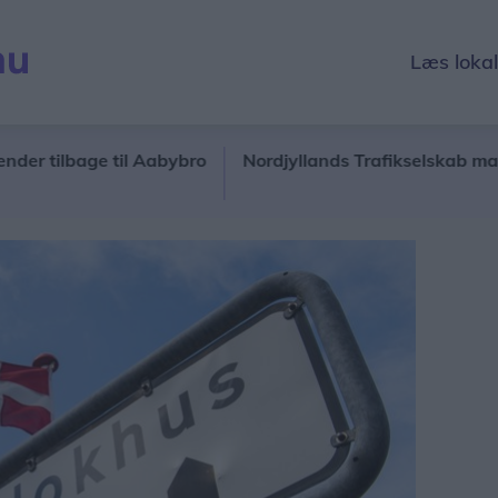
Læs loka
lbage til Aabybro
Nordjyllands Trafikselskab mangler to