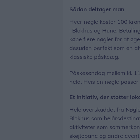
Sådan deltager man
Hver nøgle koster 100 kro
i Blokhus og Hune. Betaling
købe flere nøgler for at øg
desuden perfekt som en alt
klassiske påskeæg.
Påskesøndag mellem kl. 11 
held. Hvis en nøgle passer
Et initiativ, der støtter l
Hele overskuddet fra Nøgled
Blokhus som helårsdestinati
aktiviteter som sommerkonce
skøjtebane og andre events