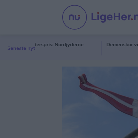
e ny hæderspris: Nordjyderne
Demenskor vender ti
Seneste nyt
re