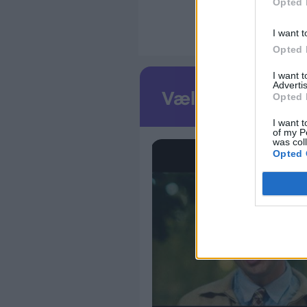
Opted 
I want t
Opted 
I want 
Advertis
Opted 
I want t
of my P
was col
Opted 