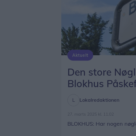
Aktuelt
I forbindelse med Blokhus Påskefestival inviteres både gæster og lokale til at deltage i årets mest spændende konkurrence.
Den store Nøgle
Blokhus Påskef
Lokalredaktionen
27. marts 2025 kl. 11.02
BLOKHUS: Har nogen nøglen