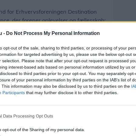
mand for Erhvervsforeningen Destination
nce, der forener oplevelser og fællesskab:
u -
Do Not Process My Personal Information
og lokale vil støtte op om Den store
ende aktivitet, der samtidig gør en forskel
to opt-out of the sale, sharing to third parties, or processing of your per
n oplagt gaveidé til påsken, der
formation for targeted advertising by us, please use the below opt-out s
ællesskab, udtaler hun.
r selection. Please note that after your opt-out request is processed y
eing interest-based ads based on personal information utilized by us or
disclosed to third parties prior to your opt-out. You may separately opt-
n på livemusik med Danni Mikkelsen og
losure of your personal information by third parties on the IAB’s list of
med Håndlavet & Håndplukket, hvor torvet
. This information may also be disclosed by us to third parties on the
IA
Participants
that may further disclose it to other third parties.
g specialiteter.
. marts hos: Ny Form og Eau De Parfum i
l Data Processing Opt Outs
or, Frøkner & Fruer i Blokhus samt på
len.
o opt-out of the Sharing of my personal data.