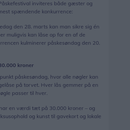
Påskefestival inviteres både gæster og
ets mest spændende konkurrence:
redag den 28. marts kan man sikre sig én
der muligvis kan låse op for en af de
rrencen kulminerer påskesøndag den 20.
30.000 kroner
punkt påskesøndag, hvor alle nøgler kan
elåse på torvet. Hver lås gemmer på en
øgle passer til hver.
ar en værdi tæt på 30.000 kroner – og
ksusophold og kunst til gavekort og lokale