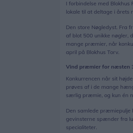
I forbindelse med Blokhus 
lokale til at deltage i år
Den store Nøgledyst. Fra f
af blot 500 unikke nøgler, 
mange præmier, når konku
april på Blokhus Torv.
Vind præmier for næsten 
Konkurrencen når sit højde
prøves af i de mange hæng
særlig præmie, og kun én n
Den samlede præmiepulje h
gevinsterne spænder fra lu
specialiteter.