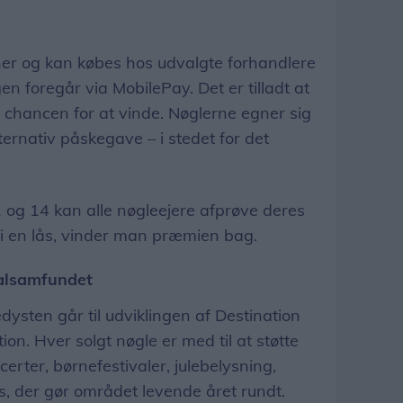
ner og kan købes hos udvalgte forhandlere
en foregår via MobilePay. Det er tilladt at
e chancen for at vinde. Nøglerne egner sig
ernativ påskegave – i stedet for det
og 14 kan alle nøgleejere afprøve deres
 i en lås, vinder man præmien bag.
okalsamfundet
ysten går til udviklingen af Destination
on. Hver solgt nøgle er med til at støtte
rter, børnefestivaler, julebelysning,
, der gør området levende året rundt.