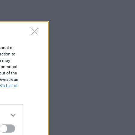
sonal or
ection to
ou may
 personal
out of the
 downstream
B’s List of