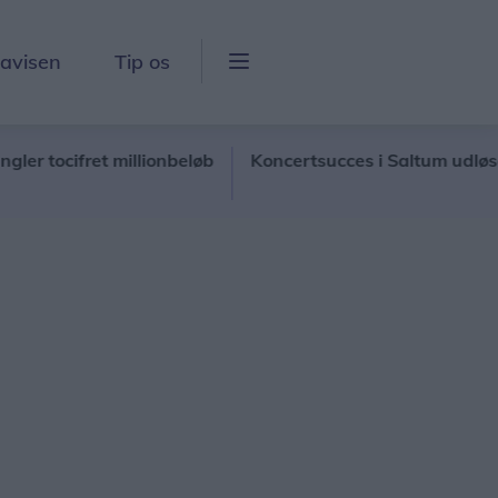
lavisen
Tip os
cifret millionbeløb
Koncertsucces i Saltum udløser for