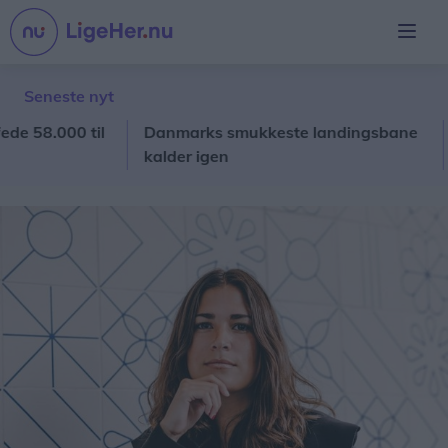
Seneste nyt
8.000 til
Danmarks smukkeste landingsbane
Aab
kalder igen
hæd
der 