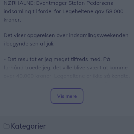
NØRHALNE: Eventmager Stefan Pedersens
indsamling til fordel for Legeheltene gav 58.000
kroner.
Det viser opgørelsen over indsamlingsweekenden
i begyndelsen af juli.
- Det resultat er jeg meget tilfreds med. På
forhånd troede jeg, det ville blive svært at komme
over 40.000 kroner. Legeheltene er ikke så kendte,
som eksempelvis Børns Vilkår, som vi tidligere har
samlet ind til, siger Stefan Pedersen.
Vis mere
Del artikel
Legeheltene leger med og aktiverer indlagte og
udsatte børn på hospitaler, psykiatriske afdelinger
og institutioner.
Kategorier