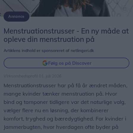
Annonce
Menstruationstrusser - En ny måde at opleve din menstruation på
Menstruationstrusser - En ny måde at
opleve din menstruation på
Artiklens indhold er sponsoreret af netlingeri.dk
Følg os på Discover
Virksomhedsprofil 01. juli 2026
Menstruationstrusser har på få år ændret måden,
mange kvinder tænker menstruation på. Hvor
bind og tamponer tidligere var det naturlige valg,
vælger flere nu en løsning, der kombinerer
komfort, tryghed og bæredygtighed. For kvinder i
Jammerbugten, hvor hverdagen ofte byder på