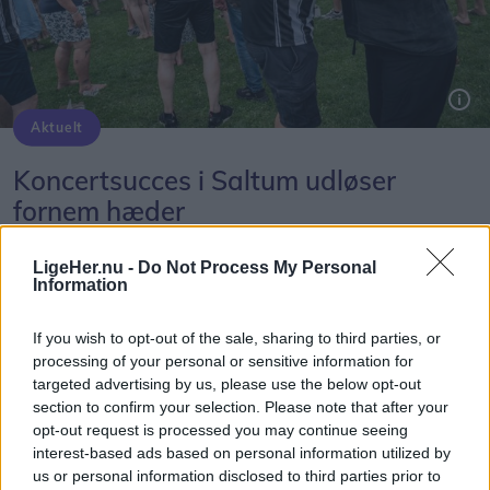
Aktuelt
Foto: Martin Wendel Damgård
Koncertsucces i Saltum udløser
fornem hæder
Lokalredaktionen
LigeHer.nu -
Do Not Process My Personal
Information
Følg os på Discover
If you wish to opt-out of the sale, sharing to third parties, or
06. august 2026 kl. 06.00
processing of your personal or sensitive information for
Opdateret kl. 11.08
targeted advertising by us, please use the below opt-out
section to confirm your selection. Please note that after your
SALTUM: Den første stadionkoncert på Nols
opt-out request is processed you may continue seeing
Stadion blev en kæmpe succes.
interest-based ads based on personal information utilized by
us or personal information disclosed to third parties prior to