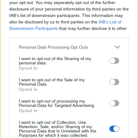
Nu er koncertudvalget hædret med Nols Ridder-
your opt-out. You may separately opt-out of the further
disclosure of your personal information by third parties on the
ordenen, og samtidig er Saltum Sommerkoncert
IAB’s list of downstream participants. This information may
2027 blevet offentliggjort.
also be disclosed by us to third parties on the
IAB’s List of
Downstream Participants
that may further disclose it to other
Det skriver Saltum IF i en pressemeddelelse.
third parties.
Personal Data Processing Opt Outs
Lørdag i uge 30 var pladsen ved Nols Sø igen
I want to opt-out of the Sharing of my
samlingspunkt for Saltum IF's traditionsrige
personal data.
Torvedag. Mange lokale og besøgende lagde
Opted In
Vis mere
vejen forbi for at opleve musik, aktiviteter,
I want to opt-out of the Sale of my
Del artikel
Personal Data.
torvestemning og fællesskab.
Opted In
I want to opt-out of processing my
Et af dagens højdepunkter var uddelingen af den
Personal Data for Targeted Advertising.
traditionsrige Nols Ridder-orden, som hvert år
Opted In
tildeles personer eller grupper, der har ydet en
I want to opt-out of Collection, Use,
Retention, Sale, and/or Sharing of my
særlig indsats for Saltum og lokalområdet.
Personal Data that Is Unrelated with the
Purposes for which it was collected.