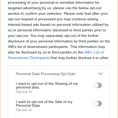
processing of your personal or sensitive information for
- Direktør Christian Beith Kjeldsen kontaktede mig
targeted advertising by us, please use the below opt-out
og spurgte, om jeg havde lyst til at være med til at
section to confirm your selection. Please note that after your
styrke salget af profiltøj. Det lød som en
opt-out request is processed you may continue seeing
interest-based ads based on personal information utilized by
spændende udfordring, og jeg får stor frihed til
us or personal information disclosed to third parties prior to
selv at planlægge mine arbejdsdage. Det passer
your opt-out. You may separately opt-out of the further
mig rigtig godt, siger Viggo Krath.
disclosure of your personal information by third parties on the
IAB’s list of downstream participants. This information may
also be disclosed by us to third parties on the
IAB’s List of
Hos Bygma skal han rådgive virksomheder om alt
Downstream Participants
that may further disclose it to other
fra arbejdsbeklædning og profiltøj med tryk eller
third parties.
broderi til sikkerhedssko og øvrige
Personal Data Processing Opt Outs
beklædningsløsninger.
I want to opt-out of the Sharing of my
personal data.
Kundegruppen spænder bredt og omfatter blandt
Opted In
andet håndværksvirksomheder,
Events
Købmandsparret Pia og Rene Ejstrup Larsen fra Spar og Slagter Winther på Margrethevej 12 i Hirtshals.
Foto: Jens Brændgaard
I want to opt-out of the Sale of my
industrivirksomheder, hoteller, restauranter og
Personal Data.
Spar-butik holder traditionsrigt
Opted In
transportbranchen.
klovneløb og sommerfest