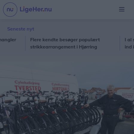
Seneste nyt
er
Flere kendte besøger populært
I al stilh
strikkearrangement i Hjørring
ind i pris