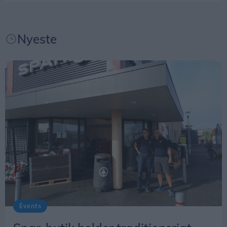
hjemmeside.
Nyeste
Hele overskuddet fra klovneløbet går ubeskåret til
netop Danske Hospitalsklovne.
Arrangementet starter klokken 10 lørdag 29.
august - fra butikken på Margrethevej 12 i
Hirtshals.
Events