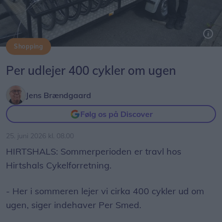
Shopping
Foto: Jens Brændgaard
Per udlejer 400 cykler om ugen
Jens Brændgaard
Følg os på Discover
25. juni 2026 kl. 08.00
HIRTSHALS: Sommerperioden er travl hos
Hirtshals Cykelforretning.
- Her i sommeren lejer vi cirka 400 cykler ud om
ugen, siger indehaver Per Smed.