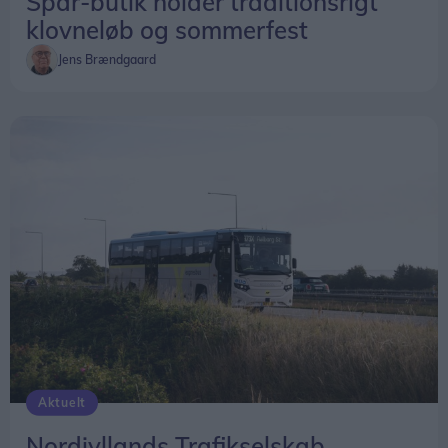
Spar-butik holder traditionsrigt
klovneløb og sommerfest
Jens Brændgaard
Aktuelt
Nordjyllands Trafikselskab