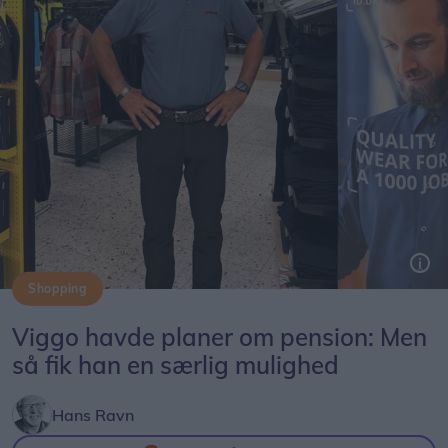
Shopping
Viggo Krath er begyndt som ekstern tøjsælger hos Bygma i Bindslev. Med mere end 40 års erfaring skal han rådgive virksomheder om profiltøj, arbejdsbeklædning og sikkerhedssko.
Viggo havde planer om pension: Men
så fik han en særlig mulighed
Hans Ravn