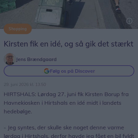
Shopping
Her er det indehaveren af havnekiosken Kirsten Borup, der kører tre kasser øl ud i bilen for en kunde.
Foto: Jens Brændgaard.
Kirsten fik en idé, og så gik det stærkt
Jens Brændgaard
Følg os på Discover
29. juni 2026 kl. 13.50
HIRTSHALS: Lørdag 27. juni fik Kirsten Borup fra
Havnekiosken i Hirtshals en idé midt i landets
hedebølge.
- Jeg syntes, der skulle ske noget denne varme
lørdag i Hirtshals, derfor havde jeg fået en bil fyldt