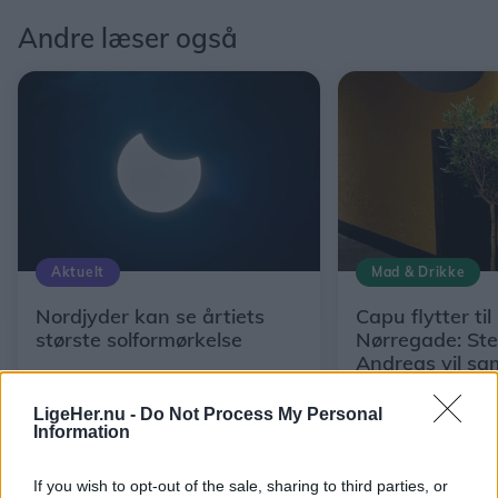
Andre læser også
Aktuelt
Mad & Drikke
Nordjyder kan se årtiets
Capu flytter til 
største solformørkelse
Nørregade: St
Andreas vil sa
restaurant, ho
råvarer under 
LigeHer.nu -
Do Not Process My Personal
Information
If you wish to opt-out of the sale, sharing to third parties, or