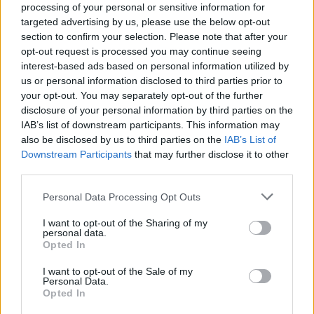
processing of your personal or sensitive information for
targeted advertising by us, please use the below opt-out
section to confirm your selection. Please note that after your
opt-out request is processed you may continue seeing
interest-based ads based on personal information utilized by
us or personal information disclosed to third parties prior to
your opt-out. You may separately opt-out of the further
disclosure of your personal information by third parties on the
IAB’s list of downstream participants. This information may
also be disclosed by us to third parties on the
IAB’s List of
Downstream Participants
that may further disclose it to other
third parties.
Mennesker
Mellem helbredsundersøgelser af fiskere og søfolk finder Eva Folkersen også tid til at øve sig på harmonikaen på Hirtshals Havn.
Personal Data Processing Opt Outs
Fra Hellerup til Hirtshals: Søfartslæge
I want to opt-out of the Sharing of my
har fundet sin plads på havnen
personal data.
Opted In
Hans Ravn
I want to opt-out of the Sale of my
Personal Data.
Opted In
Følg os på Discover