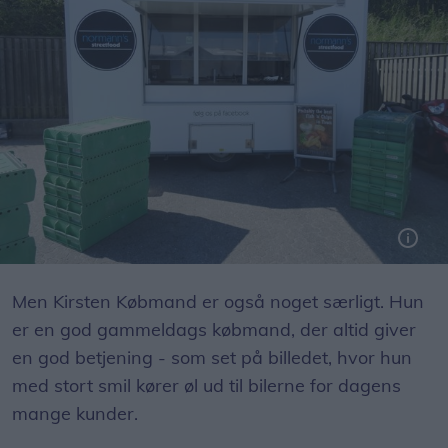
Foruden gas og kolde øl var der til og med Street Food fra Restaurant Norman ved Havnekiosken denne lørdag.
Foto: Jens Brændgaard
Men Kirsten Købmand er også noget særligt. Hun
er en god gammeldags købmand, der altid giver
en god betjening - som set på billedet, hvor hun
med stort smil kører øl ud til bilerne for dagens
mange kunder.