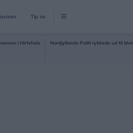
lavisen
Tip os
 i Hirtshals
Nordjyllands Politi rykkede ud til Metropol i