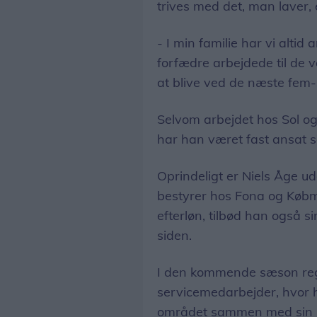
trives med det, man laver, 
- I min familie har vi alti
forfædre arbejdede til de 
at blive ved de næste fem-s
Selvom arbejdet hos Sol og
har han været fast ansat 
Oprindeligt er Niels Åge u
bestyrer hos Fona og Købm
efterløn, tilbød han også s
siden.
I den kommende sæson reg
servicemedarbejder, hvor 
området sammen med sin 