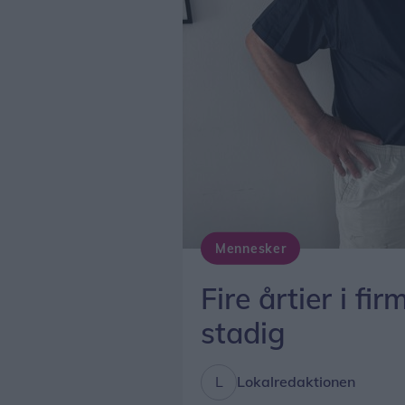
Mennesker
Foto: Sol og Strand Løkken
Fire årtier i fi
stadig
Lokalredaktionen