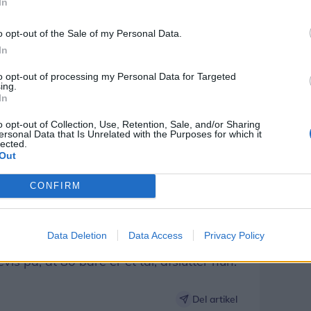
dregnet i pensionen, som man gjorde
In
o opt-out of the Sale of my Personal Data.
In
 er bureauchef Jeanette Vingaard glad for
g hans mangeårige engagement.
to opt-out of processing my Personal Data for Targeted
ing.
In
 os. Ikke kun på grund af sin erfaring,
o opt-out of Collection, Use, Retention, Sale, and/or Sharing
nd med godt humør og altid er klar til at
ersonal Data that Is Unrelated with the Purposes for which it
lected.
esten af teamet, siger hun.
Out
tid på udkig efter flere
CONFIRM
ldet, og bureauchef Vingaard
er en hindring.
Data Deletion
Data Access
Privacy Policy
vis på, at 80 bare er et tal, afslutter hun.
Del artikel