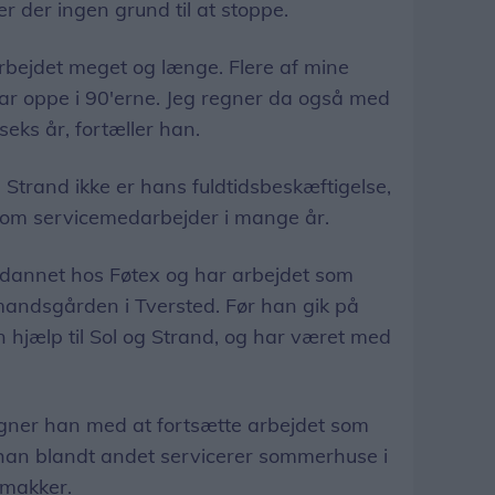
er der ingen grund til at stoppe.
d arbejdet meget og længe. Flere af mine
var oppe i 90'erne. Jeg regner da også med
eks år, fortæller han.
 Strand ikke er hans fuldtidsbeskæftigelse,
som servicemedarbejder i mange år.
ddannet hos Føtex og har arbejdet som
andsgården i Tversted. Før han gik på
in hjælp til Sol og Strand, og har været med
ner han med at fortsætte arbejdet som
han blandt andet servicerer sommerhuse i
makker.