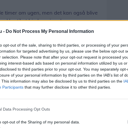
gle timer om ugen, men det kan også blive
er klar til at hjælpe, siger han.
u -
Do Not Process My Personal Information
iels Åge at finde på sin gård uden for
 generation på gården sørger for at
to opt-out of the sale, sharing to third parties, or processing of your per
ans 25-årige datter i dag er medejer af.
formation for targeted advertising by us, please use the below opt-out s
r selection. Please note that after your opt-out request is processed y
eing interest-based ads based on personal information utilized by us or
om på den udfordring, det kan være at
disclosed to third parties prior to your opt-out. You may separately opt-
merhusservice. Ifølge ham er arbejdet ikke
losure of your personal information by third parties on the IAB’s list of
. This information may also be disclosed by us to third parties on the
IA
faring går det lettere.
Participants
that may further disclose it to other third parties.
mulighed for folk på hans alder, og dem
l at supplere deres pension med et
l Data Processing Opt Outs
o opt-out of the Sharing of my personal data.