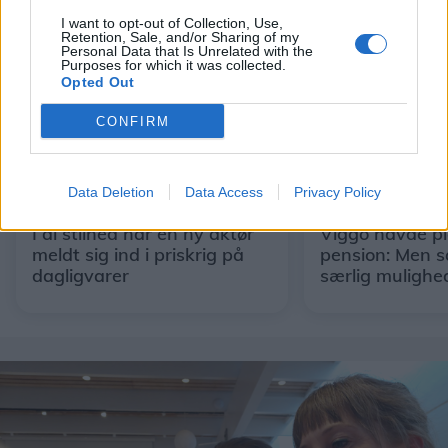
I want to opt-out of Collection, Use,
Retention, Sale, and/or Sharing of my
Personal Data that Is Unrelated with the
Purposes for which it was collected.
Opted Out
CONFIRM
Data Deletion
Data Access
Privacy Policy
Shopping
Shopping
I al stilhed har en ny aktør
Viggo havde p
meldt sig ind i priskrig på
pension: Men s
dagligvarer
særlig mulighe