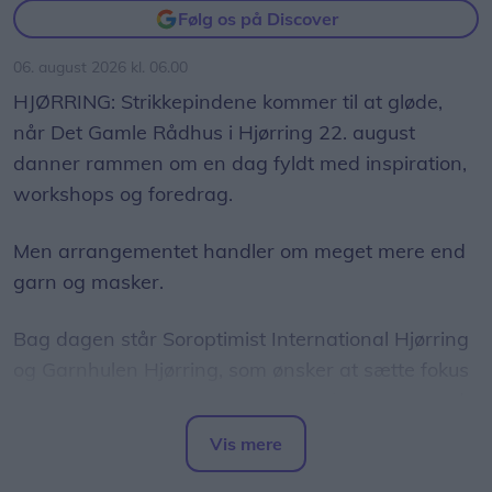
Følg os på Discover
06. august 2026 kl. 06.00
HJØRRING: Strikkepindene kommer til at gløde,
når Det Gamle Rådhus i Hjørring 22. august
danner rammen om en dag fyldt med inspiration,
workshops og foredrag.
Men arrangementet handler om meget mere end
garn og masker.
Bag dagen står Soroptimist International Hjørring
og Garnhulen Hjørring, som ønsker at sætte fokus
på, hvordan kreative fællesskaber kan være med
til at styrke den mentale sundhed og skabe nye
Vis mere
relationer.
Del artikel