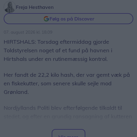
strikkede side om side.
Freja Hesthaven
Følg os på Discover
Besøgende kan også møde Caroline og Jeanette
fra podcasten ’Ret og Vrang’ samt fåreavler
07. august 2026 kl. 18.09
Thomas Pilgård, der viser uld fra nogle af sine
HIRTSHALS: Torsdag eftermiddag gjorde
omkring 800 får.
Toldstyrelsen noget af et fund på havnen i
Hirtshals under en rutinemæssig kontrol.
For både nye og erfarne
Her fandt de 22,2 kilo hash, der var gemt væk på
Der bliver rig mulighed for selv at være aktiv.
en fiskekutter, som senere skulle sejle mod
Hannegrethe Marcussen viser, hvordan
Grønland.
garnrester kan få nyt liv i kreative projekter, mens
Nordjyllands Politi blev efterfølgende tilkaldt til
Karen og hendes spindevenner inviterer indenfor i
stedet, og efter en grundig ransagning af kutteren
garnets verden, hvor deltagerne kan prøve
blev der fundet yderligere 71 kilo hash gemt i et
kræfter med at spinde deres eget garn.
kammer på skibet.