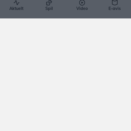
Jens Brændgaard
Aktuelt
Spil
Video
E-avis
Aktuelt
Nordjyllands Trafikselskab
mangler tocifret millionbeløb