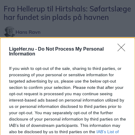
Fra Hellerup til Hirtshals: Søfartslæge
har fundet sin plads på havnen
Hans Ravn
Følg os på Discover
LigeHer.nu -
Do Not Process My Personal
Information
09. august 2026 kl. 06.02
HIRTSHALS: Selv om Eva Folkersen har adresse i
If you wish to opt-out of the sale, sharing to third parties, or
Hellerup, er Hirtshals blevet omdrejningspunktet
processing of your personal or sensitive information for
targeted advertising by us, please use the below opt-out
for en stor del af hendes arbejdsliv.
section to confirm your selection. Please note that after your
opt-out request is processed you may continue seeing
Flere gange hver måned tager hun turen nordpå
interest-based ads based on personal information utilized by
til Hirtshals Havn, hvor hun udfører de lovpligtige
us or personal information disclosed to third parties prior to
your opt-out. You may separately opt-out of the further
helbredsundersøgelser af fiskere og søfolk.
disclosure of your personal information by third parties on the
IAB’s list of downstream participants. This information may
Da hun etablerede sig på havnen for godt tre år
also be disclosed by us to third parties on the
IAB’s List of