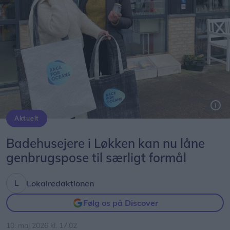
Aktuelt
Bureauchef Amalie Andersen og Signe Simonsen står klare med de anvendelige genbrugsbags.
Badehusejere i Løkken kan nu låne
genbrugspose til særligt formål
Lokalredaktionen
Følg os på Discover
10. maj 2026 kl. 17.02