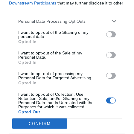
Downstream Participants
that may further disclose it to other
siden, var det langt fra givet, at projektet ville
third parties.
lykkes.
Personal Data Processing Opt Outs
Vis mere
- Jeg vidste jo ikke, om det kunne løbe rundt. Men
I want to opt-out of the Sharing of my
Del artikel
det er faktisk gået rigtig fint. Det meste af mit
personal data.
Opted In
arbejde er heroppe nu, fordi jeg har fået så
mange fiskere og sømænd. Det går lidt som ringe i
I want to opt-out of the Sale of my
Personal Data.
vandet, fortæller Eva Folkersen.
Opted In
I want to opt-out of processing my
Personal Data for Targeted Advertising.
Opted In
I want to opt-out of Collection, Use,
Retention, Sale, and/or Sharing of my
Personal Data that Is Unrelated with the
Purposes for which it was collected.
Opted Out
CONFIRM