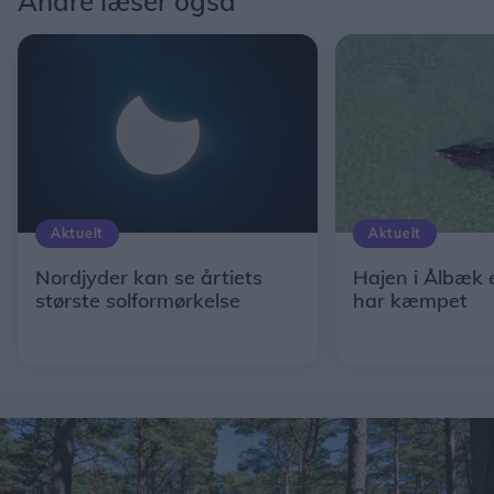
Andre læser også
Aktuelt
Aktuelt
Nordjyder kan se årtiets
Hajen i Ålbæk 
største solformørkelse
har kæmpet