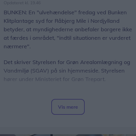
Opdateret kl. 19.46
BUNKEN: En "ulvehændelse" fredag ved Bunken
Klitplantage syd for Råbjerg Mile i Nordjylland
betyder, at myndighederne anbefaler borgere ikke
at færdes i området, "indtil situationen er vurderet
nærmere".
Det skriver Styrelsen for Grøn Arealomlægning og
Vandmiljø (SGAV) på sin hjemmeside. Styrelsen
hører under Ministeriet for Grøn Trepart.
Styrelsen skriver, at en løber fredag "stødte på"
en ulvehvalp og en voksen ulv. Ifølge styrelsen
Vis mere
beskyttede voksenulven sin hvalp ved at vise
Del artikel
tænder og rejse nakkehår.