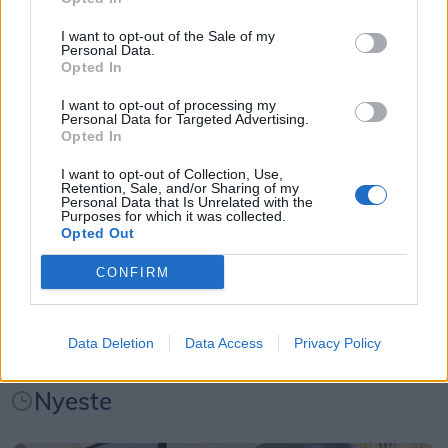
Kategorier
forsigtighedsprincip mod, at man færdes i
hverdagen for at holde epilepsianfaldene under
området, indtil hændelsen er vurderet nærmere,
I want to opt-out of the Sale of my
Personal Data.
kontrol.
siger Christian Rabjerg Madsen.
Opted In
Events
Lige inden diagnosen blev stillet, var fremtiden
I want to opt-out of processing my
Ulven er som udgangspunkt fredet i Danmark og
Personal Data for Targeted Advertising.
Aktuelt
fyldt med forventninger.
Opted In
resten af EU, da bestanden har været truet af
udryddelse.
I want to opt-out of Collection, Use,
- Jeg levede et helt almindeligt ungdomsliv med
Mennesker
Retention, Sale, and/or Sharing of my
Personal Data that Is Unrelated with the
venner og en masse fester. Jeg var bare glad og
Purposes for which it was collected.
En ulv må dog skydes, hvis den kategoriseres som
Opted Out
glædede mig til at starte på Horne Efterskole. Det
Shopping
en problem ulv, og hvis myndighederne har givet
føltes som om, at nu begyndte livet for alvor,
CONFIRM
tilladelse.
fortæller Jakob.
Mad & drikke
Data Deletion
Data Access
Privacy Policy
Et vendepunkt
Under en gamingaften med vennerne skete der
Nyeste
noget usædvanligt. Da Jakob senere kom hjem,
viste han sin mor en video fra aftenen. Hun kunne