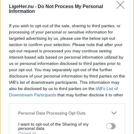
09. august 2026 kl. 06.03
"udviser særlig agtpågivenhed".
LigeHer.nu -
Do Not Process My Personal
FREDERIKSHAVN: Da Jakob Junker Jeppesen fra
Information
Frederikshavn som 16-årig fik diagnosen epilepsi,
Minister for natur og dyrevelfærd Christian
If you wish to opt-out of the sale, sharing to third parties, or
ændrede hverdagen sig fra den ene dag til den
Rabjerg Madsen (S) siger, at myndighederne
processing of your personal or sensitive information for
anden.
agerer efter et forsigtighedsprincip.
targeted advertising by us, please use the below opt-out
section to confirm your selection. Please note that after your
opt-out request is processed you may continue seeing
I dag - ni år senere - er den 25-årige studerende
- Ulven er blevet en del af den danske natur. Hvis
interest-based ads based on personal information utilized by
blevet iværksætter og står bag en app, der skal
den skal være det på en ordentlig måde, kræver
us or personal information disclosed to third parties prior to
gøre livet lettere for mennesker med epilepsi og
det, at vi fra politisk hold og fra myndighedernes
your opt-out. You may separately opt-out of the further
disclosure of your personal information by third parties on the
deres pårørende.
side bruger de muligheder, vi har for at passe
IAB’s list of downstream participants. This information may
godt på befolkningen, siger ministeren til
also be disclosed by us to third parties on the
IAB’s List of
Selvom Jakob i dag studerer og er flyttet
styrelsens hjemmeside.
Downstream Participants
that may further disclose it to other
hjemmefra, lever han fortsat med de
third parties.
Vis mere
begrænsninger, sygdommen medfører.
- Hvis vi oplever problemulve, så skal de skydes.
Del artikel
Personal Data Processing Opt Outs
Og i forlængelse af episoden fra Bunken
Alkohol skal begrænses, en god nats søvn er
I want to opt-out of the Sharing of my
Klitplantage advarer myndighederne nu ud fra et
personal data.
afgørende, og medicinen er en fast del af
Opted In