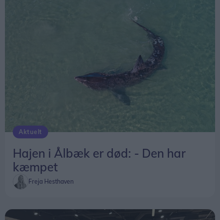
Aktuelt
Hajen i Ålbæk er død: - Den har
kæmpet
Freja Hesthaven