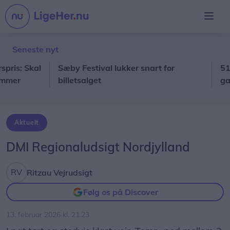
Seneste nyt
: Skal
Sæby Festival lukker snart for
516 børn
r
billetsalget
gang: H
Aktuelt
DMI Regionaludsigt Nordjylland
Ritzau Vejrudsigt
Følg os på Discover
13. februar 2026 kl. 21.23