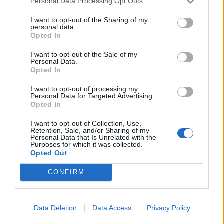
Personal Data Processing Opt Outs
Events
I want to opt-out of the Sharing of my
personal data.
Aktuelt
Opted In
I want to opt-out of the Sale of my
Personal Data.
Mennesker
Opted In
I want to opt-out of processing my
Shopping
Personal Data for Targeted Advertising.
Opted In
Mad & drikke
I want to opt-out of Collection, Use,
Retention, Sale, and/or Sharing of my
Personal Data that Is Unrelated with the
Purposes for which it was collected.
Og det er ikke nogen lille fisk.
Opted Out
Nyeste
CONFIRM
- Det er verdens næststørste haj efter hvalhajen,
fortæller hun.
Data Deletion
Data Access
Privacy Policy
Voksne brugder kan ifølge Lex.dk blive over 10