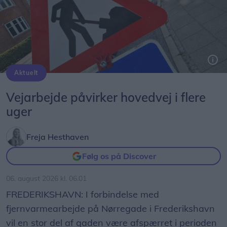
Aktuelt
Genrefoto: Simon Jensen
Vejarbejde påvirker hovedvej i flere
uger
Freja Hesthaven
Følg os på Discover
06. august 2026 kl. 06.01
FREDERIKSHAVN: I forbindelse med
fjernvarmearbejde på Nørregade i Frederikshavn
vil en stor del af gaden være afspærret i perioden