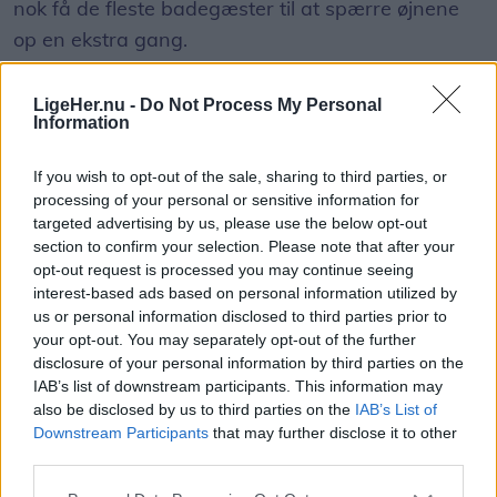
nok få de fleste badegæster til at spærre øjnene
hurtigt at igangsætte arbejdet - til gavn for
op en ekstra gang.
forsyningssikkerheden og for at mindske
vandtabet
Men det var netop det syn, flere mødte ved
LigeHer.nu -
Do Not Process My Personal
Information
stranden i Ålbæk fredag.
Nørregade vil være spærret på strækningen
mellem Vestergade og Nørregade 29A. Der vil
If you wish to opt-out of the sale, sharing to third parties, or
Og der er faktisk tale om en haj.
processing of your personal or sensitive information for
være omkørsel for private via Århusgade og
targeted advertising by us, please use the below opt-out
Rimmens Allé, mens fodstransport til og fra
Annika Thomsen, biolog fra Nordsøen
section to confirm your selection. Please note that after your
Hjørring vil foregå via Gærumvej og
opt-out request is processed you may continue seeing
Oceanarium, har set videooptagelser af dyret, der
interest-based ads based on personal information utilized by
Vendsysselvej.
er blevet spottet nær kysten ved Ålbæk, og hun
us or personal information disclosed to third parties prior to
Vis mere
bekræfter over for LigeHer.nu, at der er tale om en
your opt-out. You may separately opt-out of the further
Del artikel
disclosure of your personal information by third parties on the
brugde.
IAB’s list of downstream participants. This information may
also be disclosed by us to third parties on the
IAB’s List of
Kategorier
Downstream Participants
that may further disclose it to other
third parties.