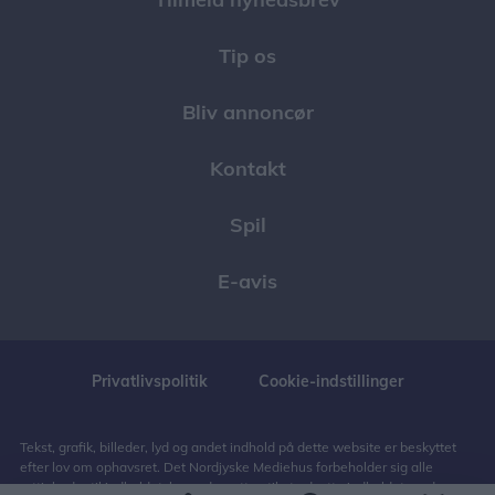
Tip os
Bliv annoncør
Kontakt
Spil
E-avis
Privatlivspolitik
Cookie-indstillinger
Tekst, grafik, billeder, lyd og andet indhold på dette website er beskyttet
efter lov om ophavsret. Det Nordjyske Mediehus forbeholder sig alle
rettigheder til indholdet, herunder retten til at udnytte indholdet med