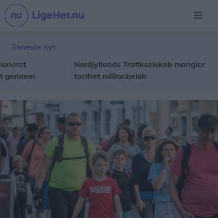
Seneste nyt
ret
Nordjyllands Trafikselskab mangler
Lo
ennem
tocifret millionbeløb