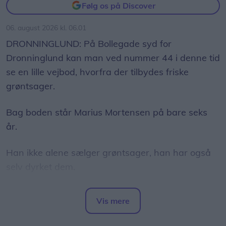
Følg os på Discover
06. august 2026 kl. 06.01
DRONNINGLUND: På Bollegade syd for
Dronninglund kan man ved nummer 44 i denne tid
se en lille vejbod, hvorfra der tilbydes friske
grøntsager.
Bag boden står Marius Mortensen på bare seks
år.
Han ikke alene sælger grøntsager, han har også
selv dyrket dem.
I sine forældres have har han fået sin helt egen
Vis mere
afdeling, hvor han i foråret såede squash,
Del artikel
rødbeder, gulerødder, radiser og salat.