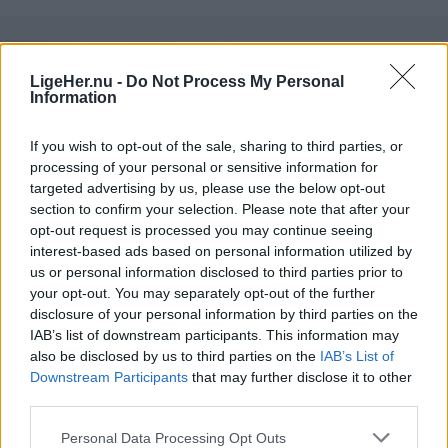
Han har også passet dem omhyggeligt frem til nu,
hvor han hver dag sætter et udvalg til salg i sin
LigeHer.nu -
Do Not Process My Personal
vejbod.
Information
If you wish to opt-out of the sale, sharing to third parties, or
processing of your personal or sensitive information for
targeted advertising by us, please use the below opt-out
section to confirm your selection. Please note that after your
opt-out request is processed you may continue seeing
interest-based ads based on personal information utilized by
us or personal information disclosed to third parties prior to
your opt-out. You may separately opt-out of the further
disclosure of your personal information by third parties on the
IAB’s list of downstream participants. This information may
Aktuelt
Nordjyllands Trafikselskab mangler 60 millioner kroner til næste år.
also be disclosed by us to third parties on the
IAB’s List of
Downstream Participants
that may further disclose it to other
Nordjyllands Trafikselskab mangler
third parties.
tocifret millionbeløb
Personal Data Processing Opt Outs