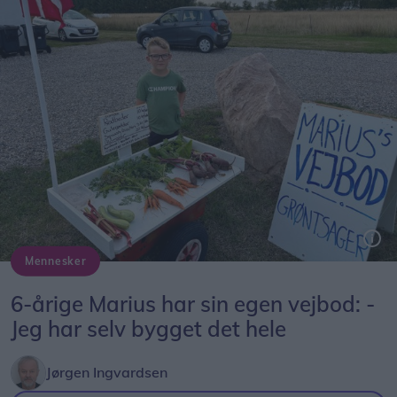
Mennesker
Marius ved sin selvbyggede vejbod på Bollegade syd for Dronninglund.
6-årige Marius har sin egen vejbod: -
Jeg har selv bygget det hele
Jørgen Ingvardsen