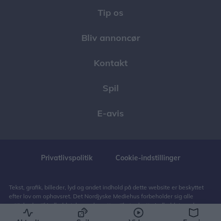
Tip os
Bliv annoncør
Kontakt
Spil
E-avis
Privatlivspolitik
Cookie-indstillinger
Tekst, grafik, billeder, lyd og andet indhold på dette website er beskyttet
efter lov om ophavsret. Det Nordjyske Mediehus forbeholder sig alle
rettigheder til indholdet, herunder retten til at udnytte indholdet med
henblik på tekst- og datamining, jf. ophavsretslovens § 11 b og DSM-