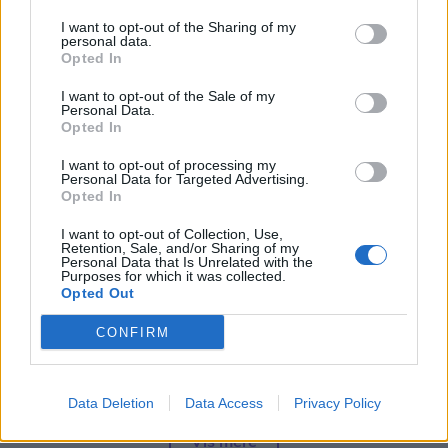
Simon Jensen
Journalist
I want to opt-out of the Sharing of my
personal data.
Følg os på Discover
Opted In
- Jeg har ikke så meget tilbage, for det meste er
allerede solgt, fortæller han, mens han viser sin
I want to opt-out of the Sale of my
06. august 2026 kl. 08.00
Personal Data.
have frem.
NORDJYLLAND: Stigende brændstofpriser og
Opted In
færre unge der vælger busser og tog til, udfordrer
I want to opt-out of processing my
Der er endnu lidt gulerødder tilbage og en hel del
Personal Data for Targeted Advertising.
Nordjyllands Trafikselskab.
squash.
Opted In
I want to opt-out of Collection, Use,
Det skriver
DR
.
- Dem kommer der mange af. De vokser godt. Min
Retention, Sale, and/or Sharing of my
Personal Data that Is Unrelated with the
have ligger, hvor der har ligget en mødding, så
Purposes for which it was collected.
Mediet beskriver endvidere, at "den kollektive
Opted Out
det hele er vokset fint. Mine gulerødder er meget
trafik står i en alvorlig situation" i Nordjylland - og
større end min fars, siger han stolt.
CONFIRM
nu er det så op til regionsrådet i regionen at finde
60 millioner kroner til næste år.
Nem at få øje på
Data Deletion
Data Access
Privacy Policy
Vejboden er placeret lige op ad landevejen og er
- Det er et svimlende beløb, indleder
Vis mere