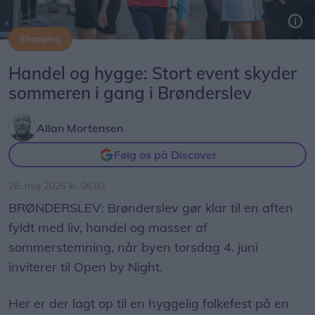
Shopping
Der er lagt op til trængsel i gaderne, når der 4. juni er Open by Night i Brønderslev.
Handel og hygge: Stort event skyder
sommeren i gang i Brønderslev
Allan Mortensen
Følg os på Discover
26. maj 2026 kl. 06.02
BRØNDERSLEV: Brønderslev gør klar til en aften
fyldt med liv, handel og masser af
sommerstemning, når byen torsdag 4. juni
inviterer til Open by Night.
Her er der lagt op til en hyggelig folkefest på en