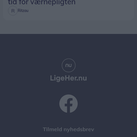
tid for værnepligten
Ritzau
Tilmeld nyhedsbrev