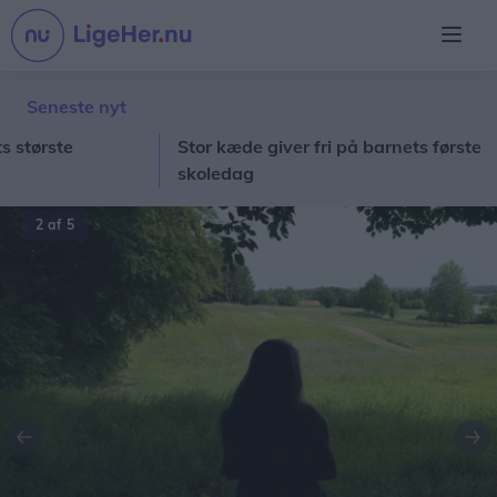
Seneste nyt
rste
Stor kæde giver fri på barnets første
L
skoledag
2 af 5
Forrige
Næ