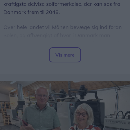
kraftigste delvise solformørkelse, der kan ses fra
Danmark frem til 2048.
Over hele landet vil Månen bevæge sig ind foran
Solen, og afhængigt af hvor i Danmark man
befinder sig, vil op mod 86 procent af Solens skive
være dækket.
Vis mere
Del artikel
Det oplyser sol26 i en pressemeddelelse.
Formørkelsen topper omkring klokken 20.00, kort
før solnedgang, hvilket giver gode muligheder for
at opleve fænomenet fra steder med frit udsyn
mod vest.
For mange nordjyder kan kysterne, fjordene og de
åbne landskaber danne en flot ramme om den