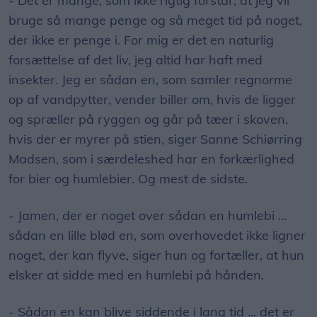
- Det er mange, som ikke rigtig forstår, at jeg vil
bruge så mange penge og så meget tid på noget,
der ikke er penge i. For mig er det en naturlig
forsættelse af det liv, jeg altid har haft med
insekter. Jeg er sådan en, som samler regnorme
op af vandpytter, vender biller om, hvis de ligger
og spræller på ryggen og går på tæer i skoven,
hvis der er myrer på stien, siger Sanne Schiørring
Madsen, som i særdeleshed har en forkærlighed
for bier og humlebier. Og mest de sidste.
- Jamen, der er noget over sådan en humlebi ...
sådan en lille blød en, som overhovedet ikke ligner
noget, der kan flyve, siger hun og fortæller, at hun
elsker at sidde med en humlebi på hånden.
- Sådan en kan blive siddende i lang tid ... det er