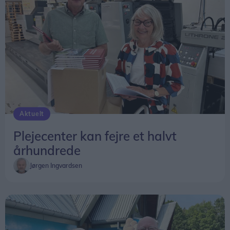
politikerne har i dag, når de skal renovere eller
bygge nye institutioner. Der sker virkelig meget på
området, så hvordan det hele ser ud om få år,
vides ikke. Det er først i løbet af den kommende
tid, den nye ældrelov træder i kraft, og den
betyder store ændringer, lyder det fra Asta
Skaksen, der selv har siddet i både byråd og
regionsråd.
Aktuelt
Plejecenter kan fejre et halvt
århundrede
Jørgen Ingvardsen