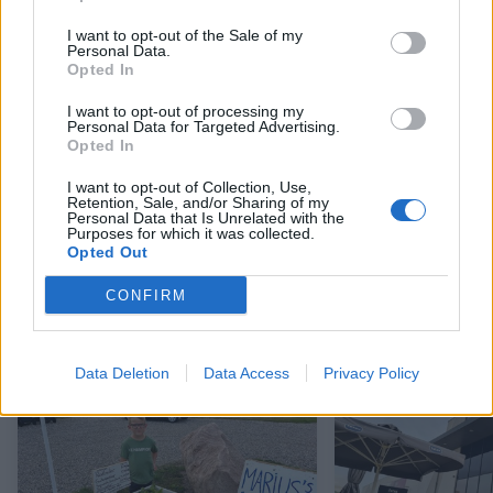
I want to opt-out of the Sale of my
Personal Data.
Opted In
I want to opt-out of processing my
Personal Data for Targeted Advertising.
Opted In
I want to opt-out of Collection, Use,
Retention, Sale, and/or Sharing of my
Stort cykelløb kom forbi Brønderslev
Nordjyllands y
Personal Data that Is Unrelated with the
årige Sofus har
Purposes for which it was collected.
Opted Out
CONFIRM
Andre læser også
Data Deletion
Data Access
Privacy Policy