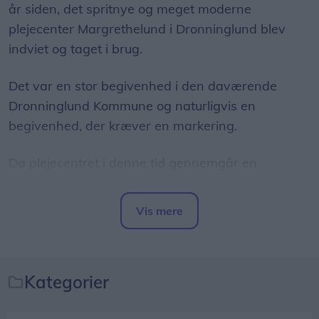
år siden, det spritnye og meget moderne
plejecenter Margrethelund i Dronninglund blev
indviet og taget i brug.
Det var en stor begivenhed i den daværende
Dronninglund Kommune og naturligvis en
begivenhed, der kræver en markering.
Da plejecentret i denne tid gennemgår en
omfattende renovering, er selve fejringen udsat til
ombygningen er overstået.
Vis mere
Del artikel
Helt uden opmærksomhed skal jubilæet dog ikke
foregå, idet man i god tid nedsatte et bogudvalg
bestående af Asta Skaksen, Ritaterese Johannsen
Kategorier
og Frits Danielsen.