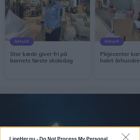
Aktuelt
Aktuelt
Stor kæde giver fri på
Plejecenter kan
barnets første skoledag
halvt århundr
LigeHer.nu -
Do Not Process My Personal