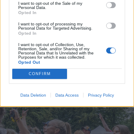
I want to opt-out of the Sale of my
Personal Data.
Opted In
Nordjyder får nemlig mulighed for at opleve den
kraftigste delvise solformørkelse, der kan ses fra
I want to opt-out of processing my
Personal Data for Targeted Advertising.
Danmark frem til 2048.
Opted In
I want to opt-out of Collection, Use,
Over hele landet vil Månen bevæge sig ind foran
Retention, Sale, and/or Sharing of my
Personal Data that Is Unrelated with the
Solen, og afhængigt af hvor i Danmark man
Purposes for which it was collected.
Opted Out
befinder sig, vil op mod 86 procent af Solens skive
være dækket.
CONFIRM
Vis mere
Del artikel
Det oplyser sol26 i en pressemeddelelse.
Data Deletion
Data Access
Privacy Policy
Formørkelsen topper omkring klokken 20.00, kort
før solnedgang, hvilket giver gode muligheder for
at opleve fænomenet fra steder med frit udsyn
mod vest.