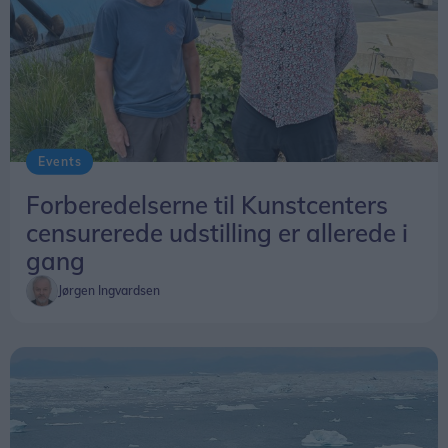
Foto: Expo Foto/Allan Mortensen
Events
Fowli, som festivalen kaldes i folkemunde, blev
afviklet for 19. gang.
Forberedelserne til Kunstcenters
censurerede udstilling er allerede i
gang
Jørgen Ingvardsen