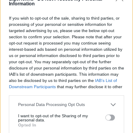
Information
If you wish to opt-out of the sale, sharing to third parties, or
processing of your personal or sensitive information for
targeted advertising by us, please use the below opt-out
section to confirm your selection. Please note that after your
opt-out request is processed you may continue seeing
Aktuelt
Solformørkelsen 12. august bliver den mest markante, der kan opleves fra Danmark i mere end 20 år. Billedet her er fra delvis solformørkelse Aalborg 29. marts 2025.
Arkivfoto: Martél Andersen
interest-based ads based on personal information utilized by
us or personal information disclosed to third parties prior to
Nordjyder kan se årtiets største
your opt-out. You may separately opt-out of the further
solformørkelse
disclosure of your personal information by third parties on the
IAB’s list of downstream participants. This information may
also be disclosed by us to third parties on the
IAB’s List of
Emilie Nesheim Shaw
Downstream Participants
that may further disclose it to other
third parties.
Følg os på Discover
Personal Data Processing Opt Outs
08. august 2026 kl. 14.00
NORDJYLLAND: Når solen går mod horisonten
I want to opt-out of the Sharing of my
personal data.
onsdag 12. august, bliver det ikke en helt
Opted In
almindelig sommeraften.