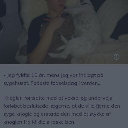
Mikkel var skiftevis på sygehuset og hjemme en uge ad gangen. Ofte endte han dog på sygehuset i sine hjemmeuger, fordi han blev dårlig.
- Jeg fyldte 16 år, mens jeg var indlagt på
sygehuset. Fedeste fødselsdag i verden...
Knoglen fortsatte med at vokse, og undervejs i
forløbet besluttede lægerne, at de ville fjerne den
syge knogle og erstatte den med et stykke af
knoglen fra Mikkels raske ben.