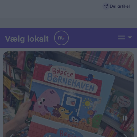
fællesskab
Del artikel
Den primære aktivitet er en holdstafet, hvor
deltagerne går eller løber rundt på de afmærkede
ruter
Nogle deltagere er med i kort tid og går et par
enkelte runder
Andre er med til hele arrangementet og hygger i
holdteltet, når de ikke er ude på ruten
Alle kan tilmelde sig Stafet For Livet som
holdkaptajn og invitere familie, venner og
netværk til at gå med eller støtte holdets
indsamling
Stafet For Livet Brønderslev finder sted 20. og 21.
juli i Rhododendronparken.