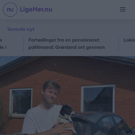
Seneste nyt
Fortællinger fra en pensioneret
Lokalavisen ho
politimand: Grønland set gennem
Solveigs og Ulriks briller