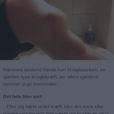
Bulen under Mikkels knæ blev større og større. Hvis ikke, der blev gjort noget, kunne den ende med at sprænge.
Nærmere bestemt havde han Knoglesarkom, en
sjælden type knoglekræft, der ellers sjældent
rammer unge mennesker.
Det hele blev sort
- Efter jeg hørte ordet kræft, blev det mere eller
mindre sort for mig. Det næste jeg husker er, at vi