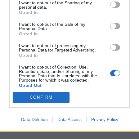
I want to opt-out of the Sharing of my
personal data.
Opted In
I want to opt-out of the Sale of my
Personal Data.
Opted In
Det tog lang tid, før Mikkel blev gode venner med sin protese. Men i dag generer den ham ikke.
I want to opt-out of processing my
Personal Data for Targeted Advertising.
Igen blev Mikkel erklæret rask, men igen kom
Opted In
kræften tilbage. Det var knoglekræft igen, der
I want to opt-out of Collection, Use,
havde sat sig i et ribben.
Retention, Sale, and/or Sharing of my
Personal Data that Is Unrelated with the
Purposes for which it was collected.
Opted Out
- På det tidspunkt stopper jeg med at tro på, at jeg
nogensinde bliver helt rask, siger han.
CONFIRM
Denne gang stopper han sin kemoterapi før tid.
Data Deletion
Data Access
Privacy Policy
- Jeg gad simpelthen ikke mere.