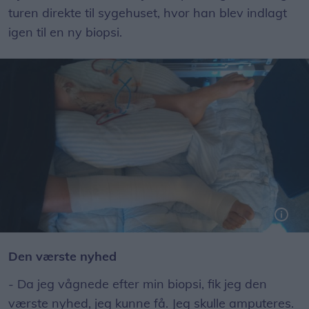
turen direkte til sygehuset, hvor han blev indlagt
igen til en ny biopsi.
Lægerne besluttede at tage en knogle fra Mikkels raske ben og flytte til det venstre.
Den værste nyhed
- Da jeg vågnede efter min biopsi, fik jeg den
værste nyhed, jeg kunne få. Jeg skulle amputeres.