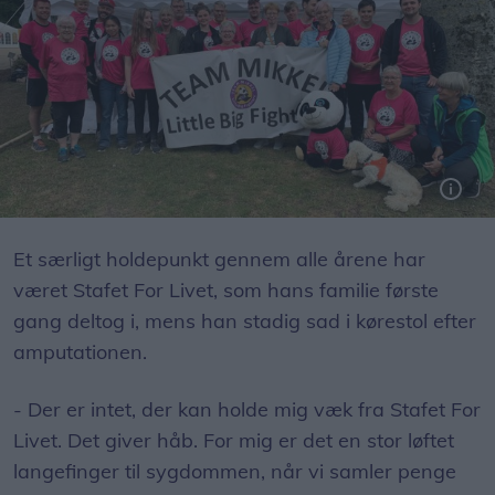
Efter Mikkels kræftforløb har hele familien gjort det til en fast tradition at deltage i den årlige begivenhed Stafet For Livet, der samler ind til forskning mod kræft.
Et særligt holdepunkt gennem alle årene har
været Stafet For Livet, som hans familie første
gang deltog i, mens han stadig sad i kørestol efter
amputationen.
- Der er intet, der kan holde mig væk fra Stafet For
Livet. Det giver håb. For mig er det en stor løftet
langefinger til sygdommen, når vi samler penge