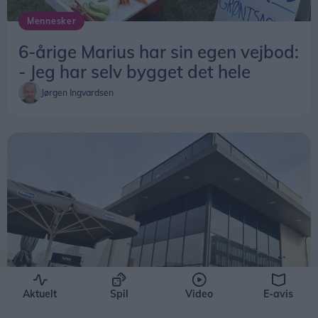
Mennesker
Og han har endda planer om at udvide sin
6-årige Marius har sin egen vejbod:
forretning.
- Jeg har selv bygget det hele
- Jeg vil også så en masse blomster, så jeg kan
Jørgen Ingvardsen
sælge buketter, siger den unge forretningsmand.
Aktuelt
Spil
Video
E-avis