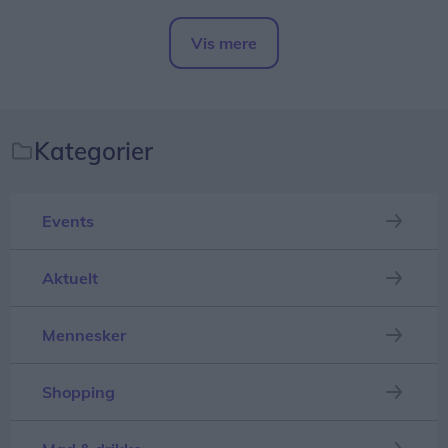
I sine forældres have har han fået sin helt egen
Vis mere
afdeling, hvor han i foråret såede squash,
Del artikel
rødbeder, gulerødder, radiser og salat.
Han har også passet dem omhyggeligt frem til nu,
Kategorier
hvor han hver dag sætter et udvalg til salg i sin
vejbod.
Events
Aktuelt
Mennesker
Shopping