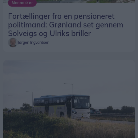
Mennesker
har forsøgt at lave tag på den, men det lykkedes
Fortællinger fra en pensioneret
ikke.
politimand: Grønland set gennem
Solveigs og Ulriks briller
Jørgen Ingvardsen