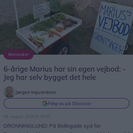
Mennesker
Marius ved sin selvbyggede vejbod på Bollegade syd for Dronninglund.
6-årige Marius har sin egen vejbod: -
Jeg har selv bygget det hele
Jørgen Ingvardsen
Følg os på Discover
06. august 2026 kl. 06.01
DRONNINGLUND: På Bollegade syd for