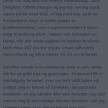
Dette var dog ikke min eneste skoleudflugt. Sifra
(Belgien), Odeta (Norge) og jeg har nemlig også
været på tur med YGU. Vi tog med bus ud til en
ferskenfarm, hvor vi måtte plukke to
kvalitetsferskner, som i supermarkederne bliver
solgt til omkring 60 kr. Højden var forresten en
fordel, når der skulle plukkes de bedste ferskner…
Med mine 167 cm var jeg en smule udfordret,
mens Odeta og Sifra havde 10-15 cm til fordel.
Derefter havde vi en barbecue, hvor vi selv skulle
stå for at grille kød og grønsager. Til dessert fik vi
selvfølgelig ferskner, som var helt vildt lækre og
saftige. Jeg er blevet så forelsket i de japanske
ferskener, at jeg næsten ikke ved, hvordan jeg skal
vænne mig til almindelige danske ferskner, når jeg
kommer hjem. Tror, det er blevet min nye