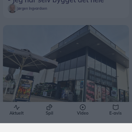
og seriøs vurdering, slutter Jens Peter Bregnballe.
Jørgen Ingvardsen
Der er fernisering på udstillingen 8. november.
Shopping
Aktuelt
Spil
Video
E-avis
I al stilhed har en ny aktør meldt
sig ind i priskrig på dagligvarer