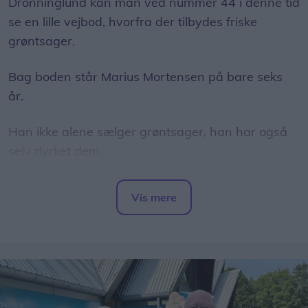
Dronninglund kan man ved nummer 44 i denne tid
se en lille vejbod, hvorfra der tilbydes friske
grøntsager.
Bag boden står Marius Mortensen på bare seks
år.
Han ikke alene sælger grøntsager, han har også
selv dyrket dem.
I sine forældres have har han fået sin helt egen
Vis mere
afdeling, hvor han i foråret såede squash,
Del artikel
rødbeder, gulerødder, radiser og salat.
Han har også passet dem omhyggeligt frem til nu,
hvor han hver dag sætter et udvalg til salg i sin
vejbod.