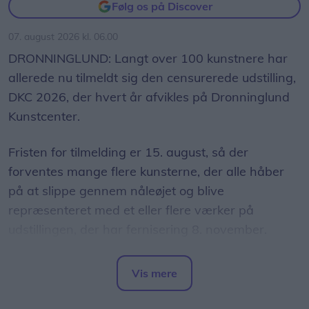
have frem.
Følg os på Discover
07. august 2026 kl. 06.00
Der er endnu lidt gulerødder tilbage og en hel del
DRONNINGLUND: Langt over 100 kunstnere har
squash.
allerede nu tilmeldt sig den censurerede udstilling,
- Dem kommer der mange af. De vokser godt. Min
DKC 2026, der hvert år afvikles på Dronninglund
have ligger, hvor der har ligget en mødding, så
Kunstcenter.
det hele er vokset fint. Mine gulerødder er meget
Fristen for tilmelding er 15. august, så der
større end min fars, siger han stolt.
forventes mange flere kunsterne, der alle håber
Nem at få øje på
på at slippe gennem nåleøjet og blive
repræsenteret med et eller flere værker på
Vejboden er placeret lige op ad landevejen og er
udstillingen, der har fernisering 8. november.
nem at få øje på.
Med så mange kunstnere og værker kræver det
På et lille skilt kan man læse priserne, og en
Vis mere
en omfattende organisation, for at alt fungerer.
plastboks udgør pengekassen.
Del artikel
Her er man godt forberedt på Kunstcentret.