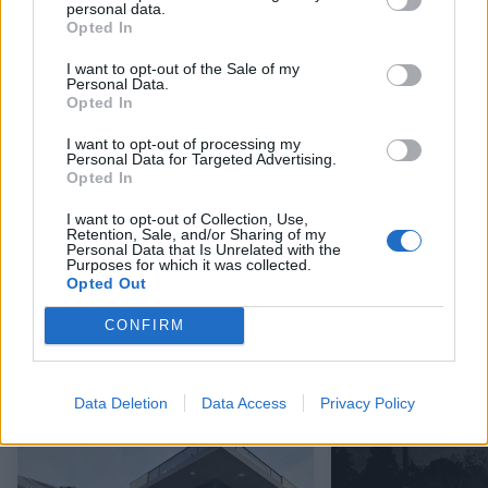
personal data.
Opted In
I want to opt-out of the Sale of my
Personal Data.
Opted In
I want to opt-out of processing my
Personal Data for Targeted Advertising.
Opted In
I want to opt-out of Collection, Use,
Retention, Sale, and/or Sharing of my
Personal Data that Is Unrelated with the
Purposes for which it was collected.
Stort cykelløb kom forbi Brønderslev
Nordjyllands y
Opted Out
årige Sofus har
CONFIRM
Andre læser også
Data Deletion
Data Access
Privacy Policy