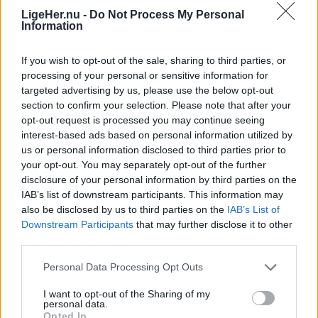
hvor han hver dag sætter et udvalg til salg i sin
LigeHer.nu -
Do Not Process My Personal
Information
vejbod.
If you wish to opt-out of the sale, sharing to third parties, or
processing of your personal or sensitive information for
targeted advertising by us, please use the below opt-out
section to confirm your selection. Please note that after your
opt-out request is processed you may continue seeing
Mennesker
interest-based ads based on personal information utilized by
Det var her i byen Ilulissat, ægteparret arbejdede i to måneder
us or personal information disclosed to third parties prior to
Fortællinger fra en pensioneret
your opt-out. You may separately opt-out of the further
disclosure of your personal information by third parties on the
politimand: Grønland set gennem
IAB’s list of downstream participants. This information may
Solveigs og Ulriks briller
also be disclosed by us to third parties on the
IAB’s List of
Downstream Participants
that may further disclose it to other
third parties.
Jørgen Ingvardsen
Personal Data Processing Opt Outs
Følg os på Discover
I want to opt-out of the Sharing of my
06. august 2026 kl. 14.39
personal data.
Opted In