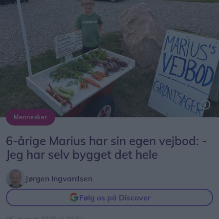
Mennesker
Marius ved sin selvbyggede vejbod på Bollegade syd for Dronninglund.
6-årige Marius har sin egen vejbod: -
Jeg har selv bygget det hele
Jørgen Ingvardsen
Følg os på Discover
06. august 2026 kl. 06.01