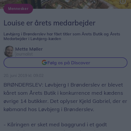
Mennesker
Louise Jul er kåret som årets medarbejder i Løvbjerg-kæden, og Løvbjerg i Brønderslev er kåret som Årets Butik. Privatfoto
Louise er årets medarbejder
Løvbjerg i Brønderslev har fået titler som Årets Butik og Årets
Medarbejder i Løvbjerg-kæden
Mette Møller
Journalist
Følg os på Discover
20. juni 2019 kl. 09.02
BRØNDERSLEV: Løvbjerg I Brønderslev er blevet
kåret som Årets Butik i konkurrence med kædens
øvrige 14 butikker. Det oplyser Kjeld Gabriel, der er
købmand hos Løvbjerg i Brønderslev.
- Kåringen er sket med baggrund i et godt