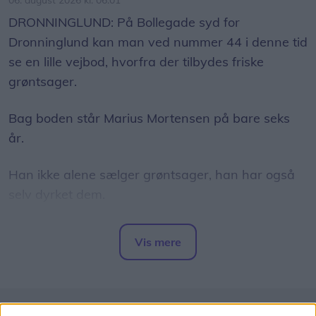
DRONNINGLUND: På Bollegade syd for
Dronninglund kan man ved nummer 44 i denne tid
se en lille vejbod, hvorfra der tilbydes friske
grøntsager.
Bag boden står Marius Mortensen på bare seks
år.
Han ikke alene sælger grøntsager, han har også
selv dyrket dem.
I sine forældres have har han fået sin helt egen
Vis mere
afdeling, hvor han i foråret såede squash,
Del artikel
rødbeder, gulerødder, radiser og salat.
Han har også passet dem omhyggeligt frem til nu,