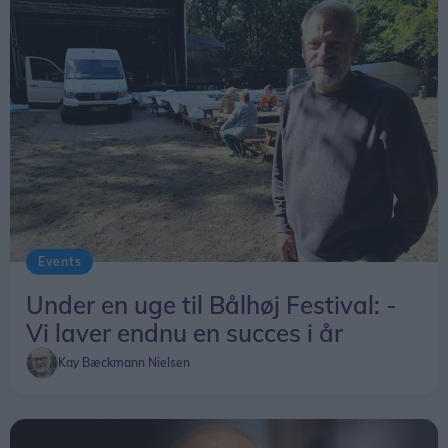
rejsemål og et sted, der skal opleves. Større bliver
det ikke. Helt færdig med landet, som jeg nu har
besøgt 15 gange, bliver jeg nok aldrig. Måske nr.
16 næste år, hvem ved? Der er brug for ”Det grå
guld” mange steder. ”At rejse er at leve”, sagde
vores store digter (H.C. Andersen). Jeg er tilbøjelig
til at give ham ret, slutter Ulrik Elmkvist Eriksen.
Events
Under en uge til Bålhøj Festival: -
Vi laver endnu en succes i år
Kay Bæckmann Nielsen