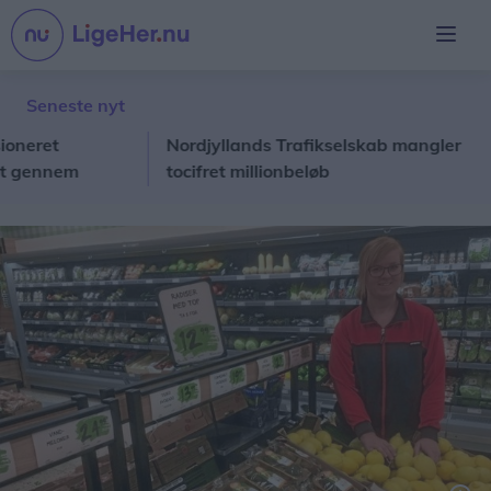
Seneste nyt
ret
Nordjyllands Trafikselskab mangler
Lo
ennem
tocifret millionbeløb