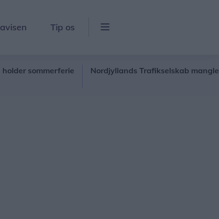
lavisen
Tip os
r sommerferie
Nordjyllands Trafikselskab mangler tocifr