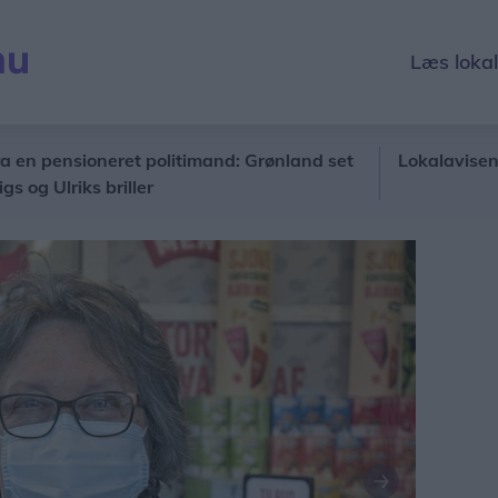
Læs loka
ensioneret politimand: Grønland set
Lokalavisen holde
riks briller
Næste