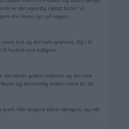
 at dukke frem fra mulden, og inden længe
rnår er det egentlig rigtigt forår? Vi
rgere om deres syn på sagen.
 mere lyst og det hele grønnes. Og i år
il foråret end tidligere.
år det bliver grønt i naturen og det hele
leste sig formentlig endnu mere til i år.
m lyset. Når dagene bliver længere, og når