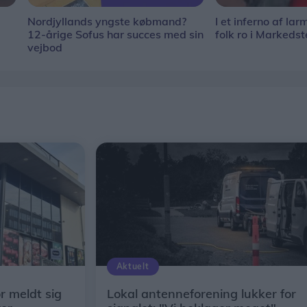
Nordjyllands yngste købmand?
I et inferno af la
12-årige Sofus har succes med sin
folk ro i Markedst
vejbod
Aktuelt
ør meldt sig
Lokal antenneforening lukker for