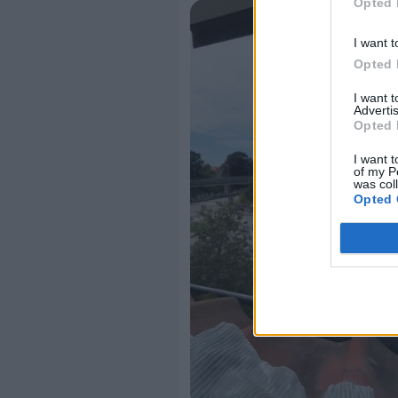
Opted 
I want t
Opted 
I want 
Advertis
Opted 
I want t
of my P
was col
Opted 