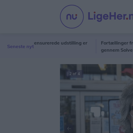
enters censurerede udstilling er
Fortællinger fra en p
Seneste nyt
gennem Solveigs og Ul
2 af 4
Forrige