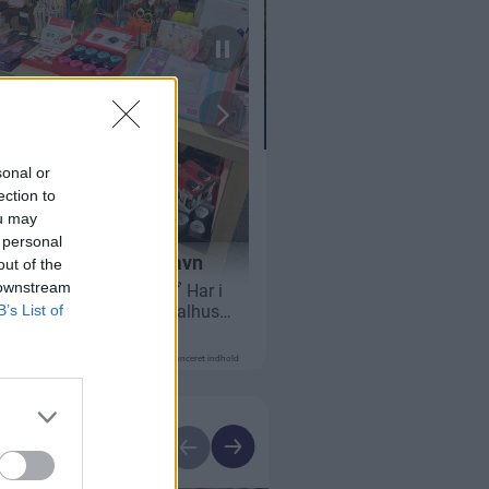
sonal or
ection to
ou may
 personal
out of the
 downstream
B’s List of
Annonceret indhold