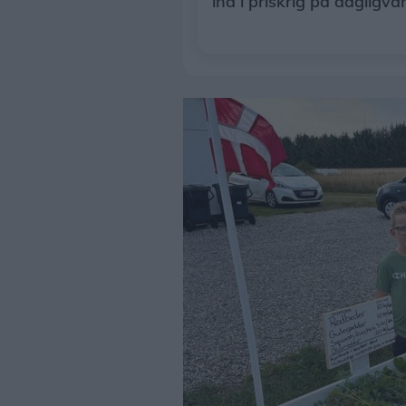
ind i priskrig på dagligva