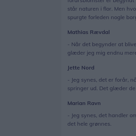
forårsblomster er begyndt
står naturen i flor. Men hvo
spurgte forleden nogle bo
Mathias Rævdal
- Når det begynder at blive
glæder jeg mig endnu mere t
Jette Nord
- Jeg synes, det er forår, n
springer ud. Det glæder de f
Marian Ravn
- Jeg synes, det handler o
det hele grønnes.