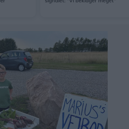
rer
signalet: "Vi beklager meget"