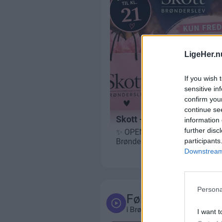
LigeHer.n
If you wish 
sensitive in
confirm you
continue se
information 
further disc
participants
Downstream 
Persona
Følg med
i Brønderslev og omegn
I want t