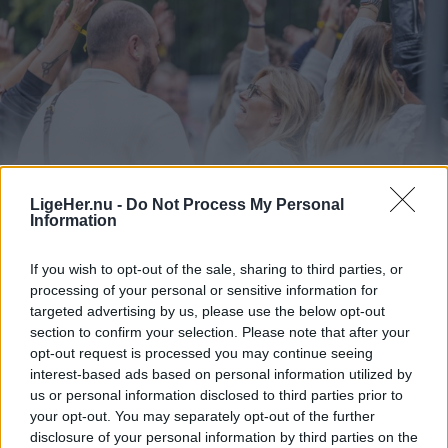
Vis mere
Del artikel
LigeHer.nu -
Do Not Process My Personal
Information
Foto: Expo Foto/Allan Mortensen
Endnu en udgave af Bålhøj Festival løb af stablen
If you wish to opt-out of the sale, sharing to third parties, or
med masser af livemusik og solid stemning i de
processing of your personal or sensitive information for
kendte rammer på bakken bag byen.
targeted advertising by us, please use the below opt-out
section to confirm your selection. Please note that after your
opt-out request is processed you may continue seeing
interest-based ads based on personal information utilized by
us or personal information disclosed to third parties prior to
your opt-out. You may separately opt-out of the further
disclosure of your personal information by third parties on the