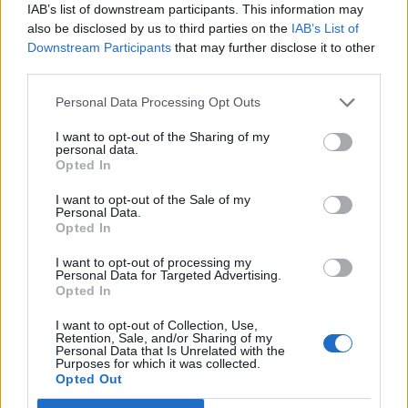
IAB’s list of downstream participants. This information may
also be disclosed by us to third parties on the
IAB’s List of
Downstream Participants
that may further disclose it to other
third parties.
Events
Personal Data Processing Opt Outs
BI i de vanlige røde trøjer var naturligvis godt repræsenteret i stævnet.
2.000 spillere deltog: Stor fodboldfest
I want to opt-out of the Sharing of my
personal data.
i Brønderslev
Opted In
Foto: Expo Foto/Allan Mortensen
I want to opt-out of the Sale of my
Allan Mortensen
Personal Data.
Programmet spændte bredt med etablerede
Opted In
navne på hovedscenen.
Følg os på Discover
I want to opt-out of processing my
Personal Data for Targeted Advertising.
10. august 2026 kl. 06.00
Opted In
BRØNDERSLEV: Brønderslev IF kunne søndag
I want to opt-out of Collection, Use,
Retention, Sale, and/or Sharing of my
eftermiddag sætte punktum for endnu en vellykket
Personal Data that Is Unrelated with the
Purposes for which it was collected.
udgave af Spar Nord Cup.
Opted Out