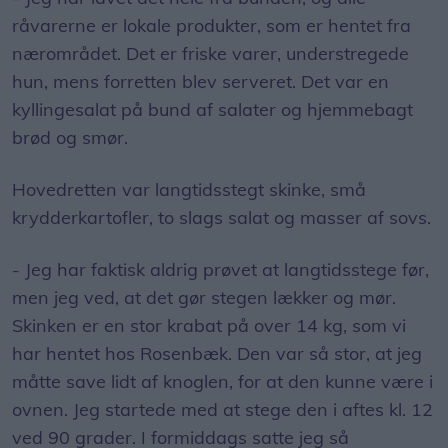
hun, mens forretten blev serveret. Det var en
kyllingesalat på bund af salater og hjemmebagt
brød og smør.
Hovedretten var langtidsstegt skinke, små
krydderkartofler, to slags salat og masser af sovs.
- Jeg har faktisk aldrig prøvet at langtidsstege før,
men jeg ved, at det gør stegen lækker og mør.
Skinken er en stor krabat på over 14 kg, som vi
har hentet hos Rosenbæk. Den var så stor, at jeg
måtte save lidt af knoglen, for at den kunne være i
ovnen. Jeg startede med at stege den i aftes kl. 12
ved 90 grader. I formiddags satte jeg så
temperaturen lidt op, og til sidst fik den en
omgang med høj varme for at få en sprød svær.