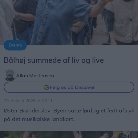
Events
Foto: Expo Foto/Allan Mortensen
Bålhøj summede af liv og live
Allan Mortensen
Følg os på Discover
09. august 2026 kl. 08.11
Øster Brønderslev: Byen satte lørdag et fedt aftryk
på det musikalske landkort.