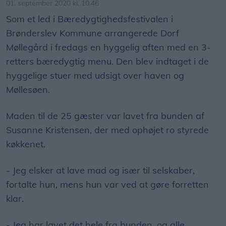
Brønderslev Kommune arrangerede Dorf
Møllegård i fredags en hyggelig aften med en 3-
retters bæredygtig menu. Den blev indtaget i de
hyggelige stuer med udsigt over haven og
Møllesøen.
Maden til de 25 gæster var lavet fra bunden af
Susanne Kristensen, der med ophøjet ro styrede
køkkenet.
- Jeg elsker at lave mad og især til selskaber,
fortalte hun, mens hun var ved at gøre forretten
klar.
- Jeg har lavet det hele fra bunden, og alle
råvarerne er lokale produkter, som er hentet fra
nærområdet. Det er friske varer, understregede