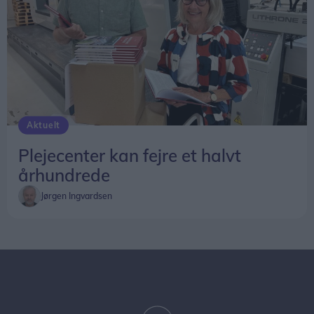
Aktuelt
For første gang blev der spillet kampe i de små rækker på oppustelige 3-mandsbaner.
Plejecenter kan fejre et halvt
århundrede
Jørgen Ingvardsen