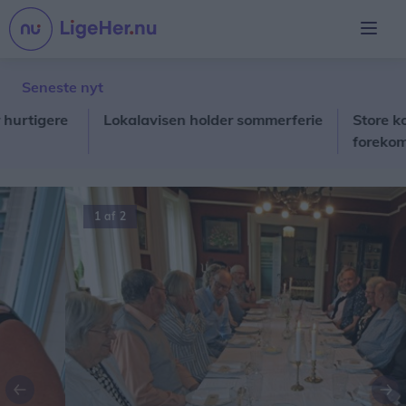
Seneste nyt
igere
Lokalavisen holder sommerferie
Store kommun
forekomsten 
1 af 2
Forrige
Næ